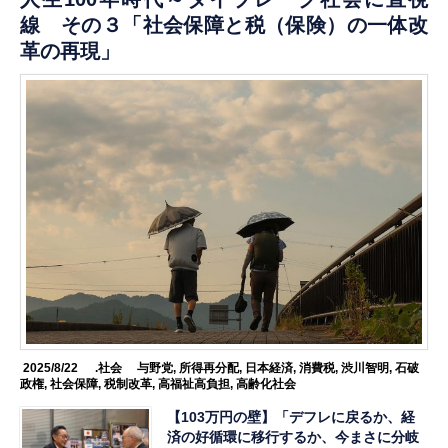
線 その３「社会保障と税（保険）の一体改
革の再現」
2025/8/22
.社会
与野党
,
所得再分配
,
日本経済
,
消費税
,
渋川智明
,
石破
政権
,
社会保障
,
税制改革
,
高福祉高負担
,
高齢化社会
【103万円の壁】「デフレに戻るか、経
済の好循環に移行するか、今まさに分岐