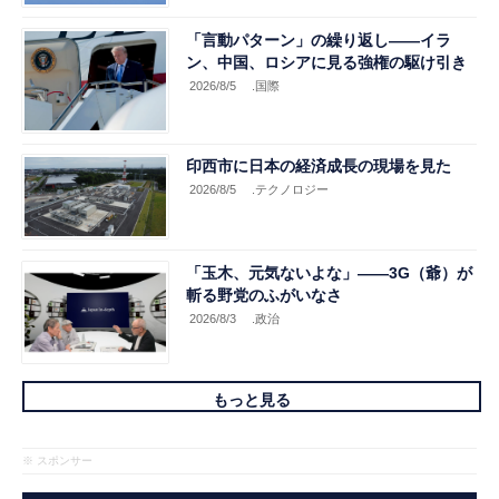
「言動パターン」の繰り返し――イラ
ン、中国、ロシアに見る強権の駆け引き
2026/8/5
.国際
印西市に日本の経済成長の現場を見た
2026/8/5
.テクノロジー
「玉木、元気ないよな」――3G（爺）が
斬る野党のふがいなさ
2026/8/3
.政治
もっと見る
※ スポンサー