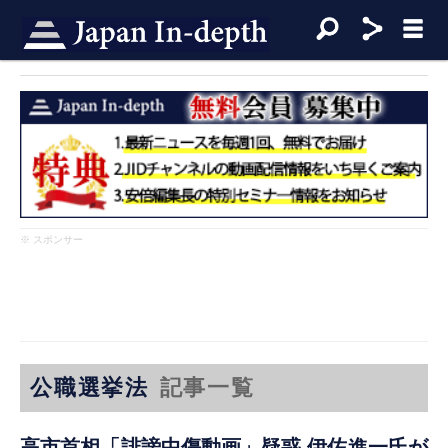
※ スポンサー
公職選挙法
記事一覧
高市首相「誹謗中傷動画」疑惑 伊佐進一氏が