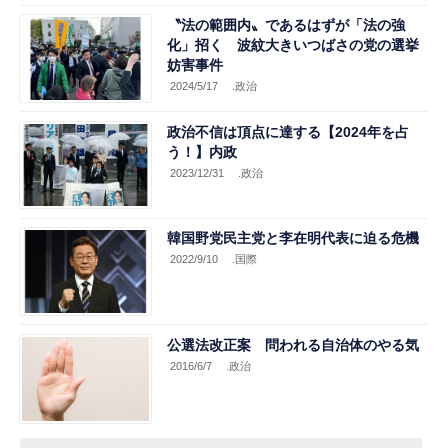
〝法の範囲内〟であるはずが「法の強
化」招く 波紋大きいつばさの党の選挙
妨害事件
2024/5/17
.政治
政治不信は頂点に達する【2024年を占
う！】内政
2023/12/31
.政治
韓国野党民主党と李在明代表に迫る危機
2022/9/10
.国際
公選法改正案 問われる自治体のやる気
2016/6/7
.政治