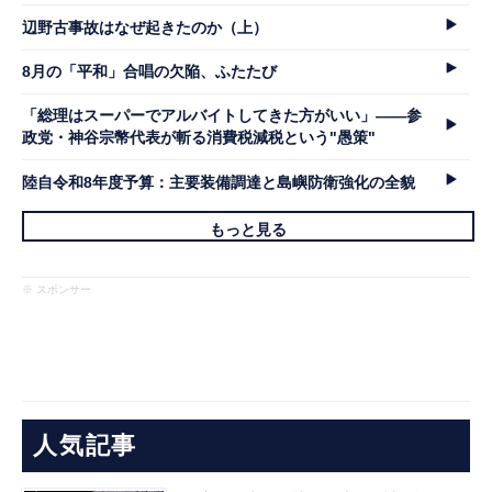
辺野古事故はなぜ起きたのか（上）
8月の「平和」合唱の欠陥、ふたたび
「総理はスーパーでアルバイトしてきた方がいい」――参
政党・神谷宗幣代表が斬る消費税減税という"愚策"
陸自令和8年度予算：主要装備調達と島嶼防衛強化の全貌
もっと見る
※ スポンサー
人気記事