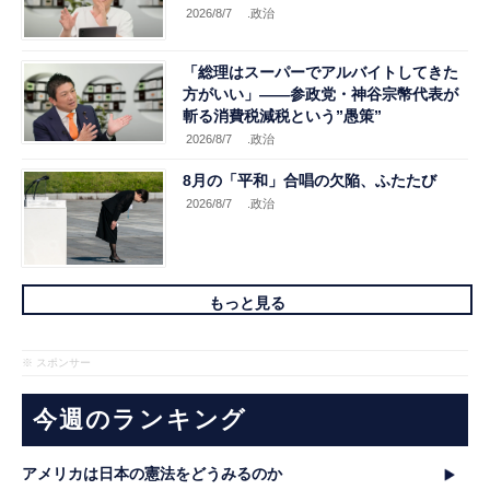
2026/8/7
.政治
「総理はスーパーでアルバイトしてきた
方がいい」――参政党・神谷宗幣代表が
斬る消費税減税という”愚策”
2026/8/7
.政治
8月の「平和」合唱の欠陥、ふたたび
2026/8/7
.政治
もっと見る
※ スポンサー
今週のランキング
アメリカは日本の憲法をどうみるのか