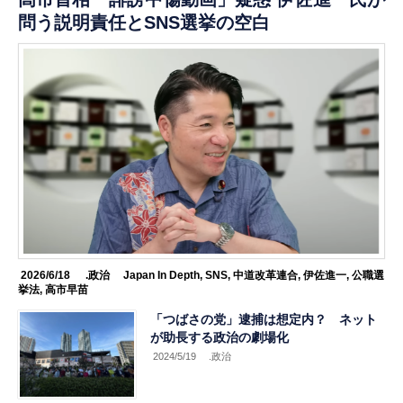
問う説明責任とSNS選挙の空白
2026/6/18
.政治
Japan In Depth
,
SNS
,
中道改革連合
,
伊佐進一
,
公職選
挙法
,
高市早苗
「つばさの党」逮捕は想定内？ ネット
が助長する政治の劇場化
2024/5/19
.政治