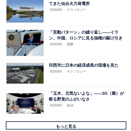
てきた仙台火力発電所
2026/8/5
.テクノロジー
「言動パターン」の繰り返し――イラ
ン、中国、ロシアに見る強権の駆け引き
2026/8/5
.国際
印西市に日本の経済成長の現場を見た
2026/8/5
.テクノロジー
「玉木、元気ないよな」――3G（爺）が
斬る野党のふがいなさ
2026/8/3
.政治
もっと見る