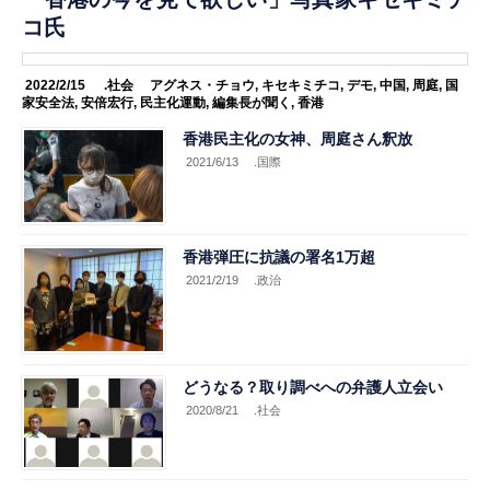
コ氏
2022/2/15
.社会
アグネス・チョウ
,
キセキミチコ
,
デモ
,
中国
,
周庭
,
国
家安全法
,
安倍宏行
,
民主化運動
,
編集長が聞く
,
香港
香港民主化の女神、周庭さん釈放
2021/6/13
.国際
香港弾圧に抗議の署名1万超
2021/2/19
.政治
どうなる？取り調べへの弁護人立会い
2020/8/21
.社会