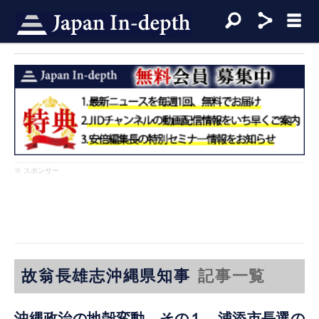
※ スポンサー
故翁長雄志沖縄県知事
記事一覧
沖縄政治の地殻変動 その１ 浦添市長選の