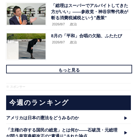
「総理はスーパーでアルバイトしてきた
方がいい」――参政党・神谷宗幣代表が
斬る消費税減税という”愚策”
2026/8/7
.政治
8月の「平和」合唱の欠陥、ふたたび
2026/8/7
.政治
もっと見る
※ スポンサー
今週のランキング
アメリカは日本の憲法をどうみるのか
「主権の存する国民の総意」とは何か――石破茂・元総理
が問う皇室典範改正の“素通り”された論点