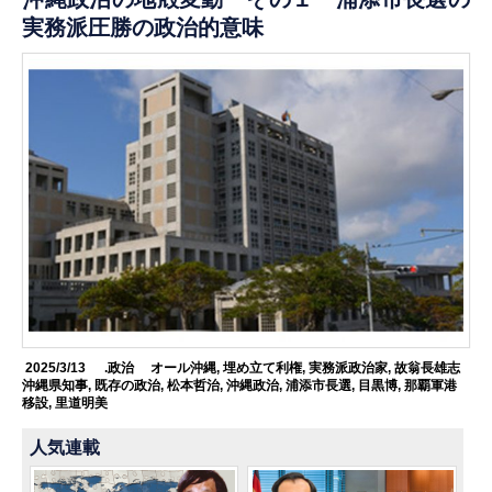
実務派圧勝の政治的意味
2025/3/13
.政治
オール沖縄
,
埋め立て利権
,
実務派政治家
,
故翁長雄志
沖縄県知事
,
既存の政治
,
松本哲治
,
沖縄政治
,
浦添市長選
,
目黒博
,
那覇軍港
移設
,
里道明美
人気連載