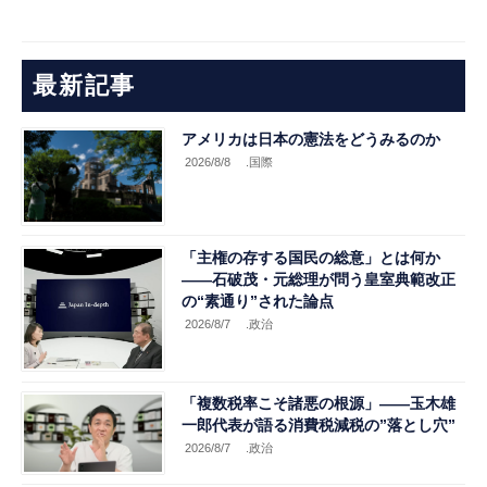
最新記事
アメリカは日本の憲法をどうみるのか
2026/8/8
.国際
「主権の存する国民の総意」とは何か
――石破茂・元総理が問う皇室典範改正
の“素通り”された論点
2026/8/7
.政治
「複数税率こそ諸悪の根源」――玉木雄
一郎代表が語る消費税減税の”落とし穴”
2026/8/7
.政治