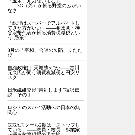
「玉木、元気ないよな」
――3G（爺）が斬る野党のふがい
なさ
「総理はスーパーでアルバイトし
てきた方がいい」――参政党・神
谷宗幣代表が斬る消費税減税とい
う”愚策”
8月の「平和」合唱の欠陥、ふたた
び
自維政権は“天城越え”か――古川
元久氏が問う消費税減税と円安リ
スク
日米繊維交渉“善処します”誤訳伝
説 その１
ロシアのスパイ活動への日本の無
関心
GIGAスクール2期は「ストップし
ている」——教員・校長・起業家
が語る教育現場の現在地