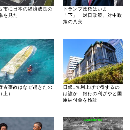
西市に日本の経済成長の
トランプ政権はいま
場を見た
「下」 対日政策、対中政
策の真実
野古事故はなぜ起きたの
日銀1％利上げで得するの
（上）
は誰か 銀行の利ざやと国
庫納付金を検証