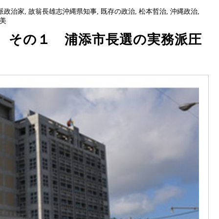
派政治家
,
故翁長雄志沖縄県知事
,
既存の政治
,
松本哲治
,
沖縄政治
,
美
 その１ 浦添市長選の実務派圧