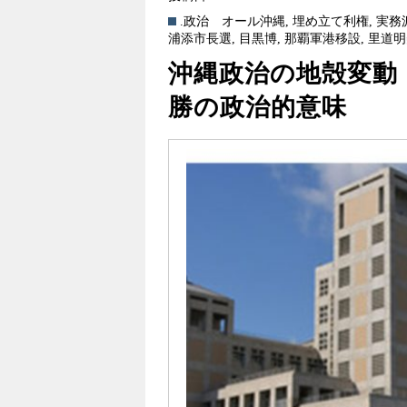
.政治
オール沖縄
,
埋め立て利権
,
実務
浦添市長選
,
目黒博
,
那覇軍港移設
,
里道明
沖縄政治の地殻変動
勝の政治的意味