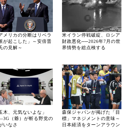
アメリカの分断はリベラ
米イラン停戦破綻、ロシア
派が起こした」～安倍晋
財政悪化──2026年7月の世
氏の見解～
界情勢を総点検する
玉木、元気ないよな」
森保ジャパンが掲げた「目
―3G（爺）が斬る野党の
標」マネジメントの意味～
がいなさ
日本経済をターンアラウン