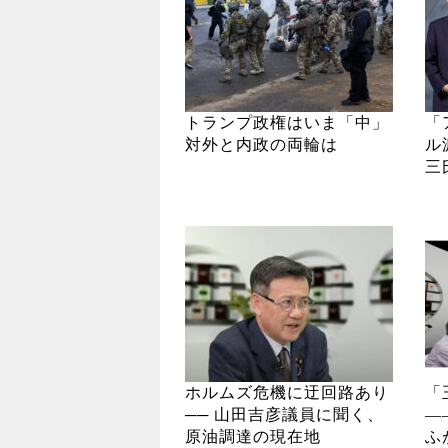
トランプ政権はいま「中」
「
対外と内政の両輪は
ル
三
ホルムズ危機に迂回路あり
「
── 山田吉彦議員に聞く、
―
原油調達の現在地
ふ