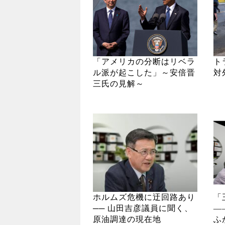
「アメリカの分断はリベラ
ト
ル派が起こした」～安倍晋
対
三氏の見解～
ホルムズ危機に迂回路あり
「
── 山田吉彦議員に聞く、
―
原油調達の現在地
ふ