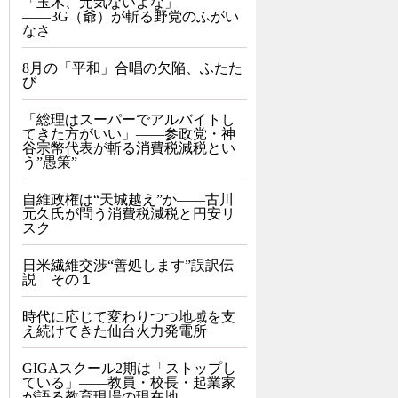
「玉木、元気ないよな」
――3G（爺）が斬る野党のふがい
なさ
8月の「平和」合唱の欠陥、ふたた
び
「総理はスーパーでアルバイトし
てきた方がいい」――参政党・神
谷宗幣代表が斬る消費税減税とい
う”愚策”
自維政権は“天城越え”か――古川
元久氏が問う消費税減税と円安リ
スク
日米繊維交渉“善処します”誤訳伝
説 その１
時代に応じて変わりつつ地域を支
え続けてきた仙台火力発電所
GIGAスクール2期は「ストップし
ている」——教員・校長・起業家
が語る教育現場の現在地