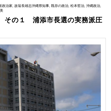
派政治家
,
故翁長雄志沖縄県知事
,
既存の政治
,
松本哲治
,
沖縄政治
,
美
 その１ 浦添市長選の実務派圧