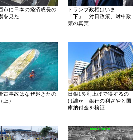
西市に日本の経済成長の
トランプ政権はいま
場を見た
「下」 対日政策、対中政
策の真実
野古事故はなぜ起きたの
日銀1％利上げで得するの
（上）
は誰か 銀行の利ざやと国
庫納付金を検証