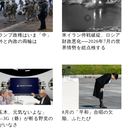
ランプ政権はいま「中」
米イラン停戦破綻、ロシア
外と内政の両輪は
財政悪化──2026年7月の世
界情勢を総点検する
玉木、元気ないよな」
8月の「平和」合唱の欠
―3G（爺）が斬る野党の
陥、ふたたび
がいなさ