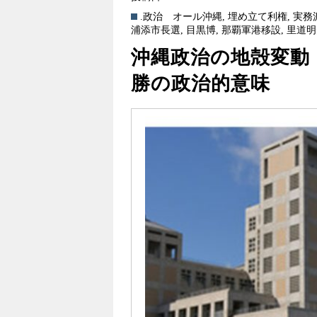
.政治
オール沖縄
,
埋め立て利権
,
実務
浦添市長選
,
目黒博
,
那覇軍港移設
,
里道明
沖縄政治の地殻変動
勝の政治的意味