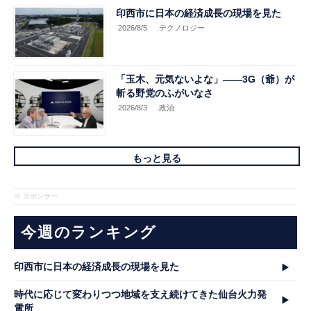
印西市に日本の経済成長の現場を見た
2026/8/5
.テクノロジー
「玉木、元気ないよな」――3G（爺）が
斬る野党のふがいなさ
2026/8/3
.政治
もっと見る
※ スポンサー
今週のランキング
印西市に日本の経済成長の現場を見た
時代に応じて変わりつつ地域を支え続けてきた仙台火力発
電所