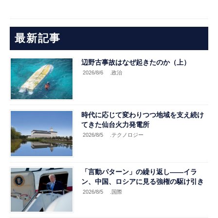
最新記事
辺野古事故はなぜ起きたのか（上）
2026/8/6
.政治
時代に応じて変わりつつ地域を支え続け
てきた仙台火力発電所
2026/8/5
.テクノロジー
「言動パターン」の繰り返し――イラ
ン、中国、ロシアに見る強権の駆け引き
2026/8/5
.国際