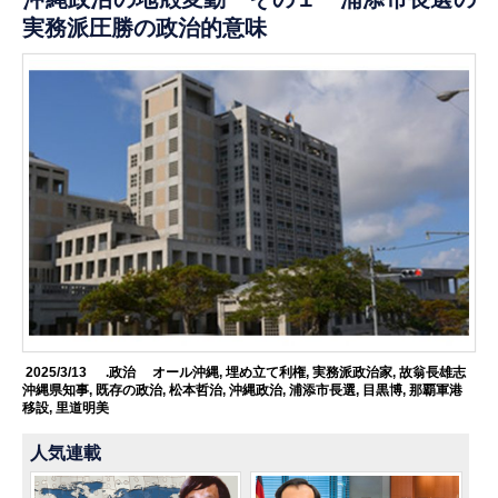
実務派圧勝の政治的意味
2025/3/13
.政治
オール沖縄
,
埋め立て利権
,
実務派政治家
,
故翁長雄志
沖縄県知事
,
既存の政治
,
松本哲治
,
沖縄政治
,
浦添市長選
,
目黒博
,
那覇軍港
移設
,
里道明美
人気連載