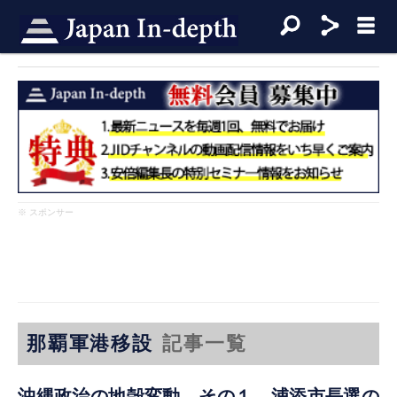
※ スポンサー
那覇軍港移設
記事一覧
沖縄政治の地殻変動 その１ 浦添市長選の