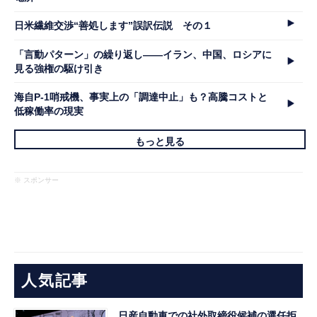
日米繊維交渉“善処します”誤訳伝説 その１
「言動パターン」の繰り返し――イラン、中国、ロシアに
見る強権の駆け引き
海自P-1哨戒機、事実上の「調達中止」も？高騰コストと
低稼働率の現実
もっと見る
※ スポンサー
人気記事
日産自動車での社外取締役候補の選任拒