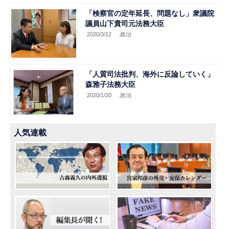
「検察官の定年延長、問題なし」衆議院
議員山下貴司元法務大臣
2020/3/12
.政治
「人質司法批判、海外に反論していく」
森雅子法務大臣
2020/1/20
.政治
人気連載