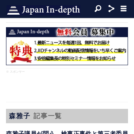
※ スポンサー
森雅子
記事一覧
森雅子議員が問う、検事正事件と第三者委員