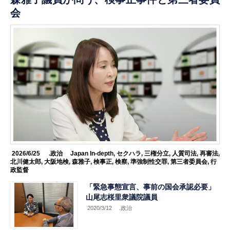
会
2026/6/25
.政治
Japan In-depth
,
セクハラ
,
三権分立
,
人質司法
,
再審法
,
北川健太郎
,
大阪地検
,
森雅子
,
検事正
,
検察
,
準強制性交罪
,
第三者委員会
,
行
政監督
「緊急事態宣言、事前の国会承認必要」
山尾志桜里衆議院議員
2020/3/12
.政治