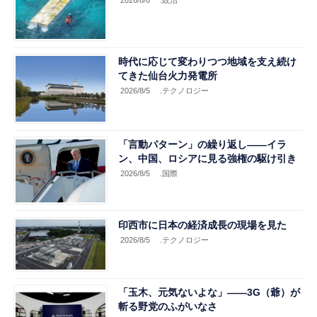
2026/8/6
.政治
時代に応じて変わりつつ地域を支え続け
てきた仙台火力発電所
2026/8/5
.テクノロジー
「言動パターン」の繰り返し――イラ
ン、中国、ロシアに見る強権の駆け引き
2026/8/5
.国際
印西市に日本の経済成長の現場を見た
2026/8/5
.テクノロジー
「玉木、元気ないよな」――3G（爺）が
斬る野党のふがいなさ