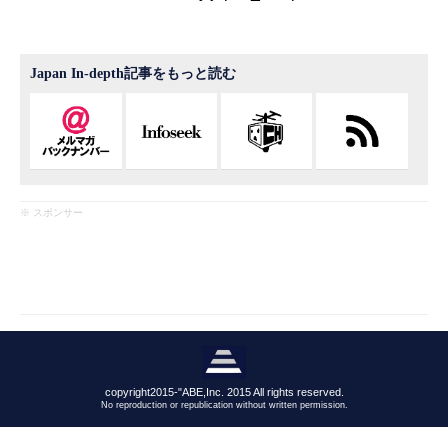
Japan In-depth記事をもっと読む
※ スポンサー
copyright2015-"ABE,Inc. 2015 All rights reserved.
No reproduction or republication without written permission.