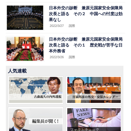
日本外交の診断 兼原元国家安全保障局
次長と語る その２ 中国への忖度は効
果なし
2022/3/27
.国際
日本外交の診断 兼原元国家安全保障局
次長と語る その１ 歴史戦が苦手な日
本外務省
2022/3/26
.国際
人気連載