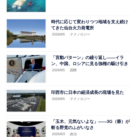
時代に応じて変わりつつ地域を支え続け
てきた仙台火力発電所
2026/8/5
.テクノロジー
「言動パターン」の繰り返し――イラ
ン、中国、ロシアに見る強権の駆け引き
2026/8/5
.国際
印西市に日本の経済成長の現場を見た
2026/8/5
.テクノロジー
「玉木、元気ないよな」――3G（爺）が
斬る野党のふがいなさ
2026/8/3
.政治