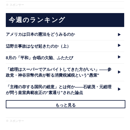
※ スポンサー
今週のランキング
アメリカは日本の憲法をどうみるのか
辺野古事故はなぜ起きたのか（上）
8月の「平和」合唱の欠陥、ふたたび
「総理はスーパーでアルバイトしてきた方がいい」――参
政党・神谷宗幣代表が斬る消費税減税という"愚策"
「主権の存する国民の総意」とは何か――石破茂・元総理
が問う皇室典範改正の“素通り”された論点
もっと見る
※ スポンサー