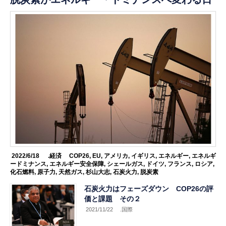
2022/6/18
.経済
COP26
,
EU
,
アメリカ
,
イギリス
,
エネルギー
,
エネルギ
ードミナンス
,
エネルギー安全保障
,
シェールガス
,
ドイツ
,
フランス
,
ロシア
,
化石燃料
,
原子力
,
天然ガス
,
杉山大志
,
石炭火力
,
脱炭素
石炭火力はフェーズダウン COP26の評
価と課題 その２
2021/11/22
.国際