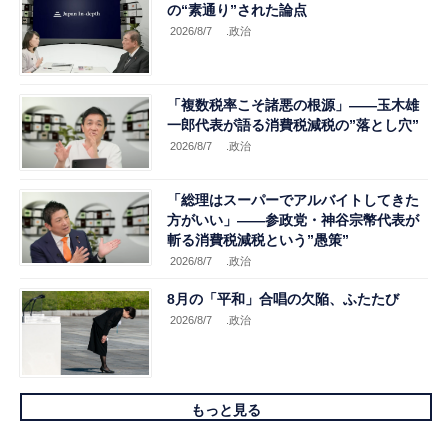
の“素通り”された論点
2026/8/7
.政治
「複数税率こそ諸悪の根源」――玉木雄
一郎代表が語る消費税減税の”落とし穴”
2026/8/7
.政治
「総理はスーパーでアルバイトしてきた
方がいい」――参政党・神谷宗幣代表が
斬る消費税減税という”愚策”
2026/8/7
.政治
8月の「平和」合唱の欠陥、ふたたび
2026/8/7
.政治
もっと見る