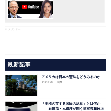
※ スポンサー
最新記事
アメリカは日本の憲法をどうみるのか
2026/8/8
.国際
「主権の存する国民の総意」とは何か
――石破茂・元総理が問う皇室典範改正