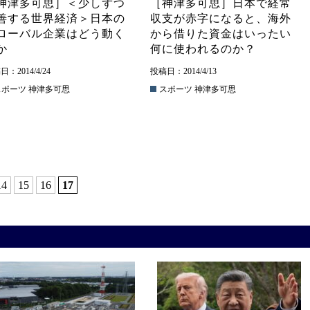
神津多可思］＜少しずつ
［神津多可思］日本で経常
善する世界経済＞日本の
収支が赤字になると、海外
ローバル企業はどう動く
から借りた資金はいったい
か
何に使われるのか？
：2014/4/24
投稿日：2014/4/13
スポーツ
神津多可思
スポーツ
神津多可思
14
15
16
17