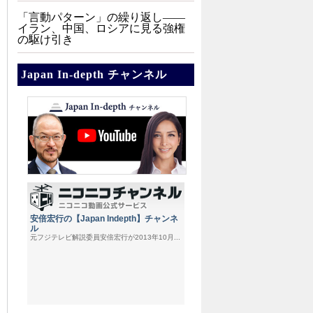
「言動パターン」の繰り返し――
イラン、中国、ロシアに見る強権
の駆け引き
Japan In-depth チャンネル