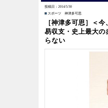
投稿日：2014/5/30
スポーツ
神津多可思
［神津多可思］＜今
易収支・史上最大の
らない