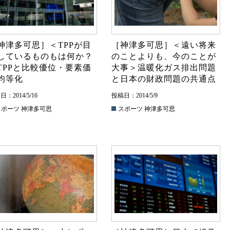
神津多可思］＜TPPが目
［神津多可思］＜遠い将来
しているものもは何か？
のことよりも、今のことが
TPPと比較優位・要素価
大事＞温暖化ガス排出問題
均等化
と日本の財政問題の共通点
：2014/5/16
投稿日：2014/5/9
スポーツ
神津多可思
スポーツ
神津多可思