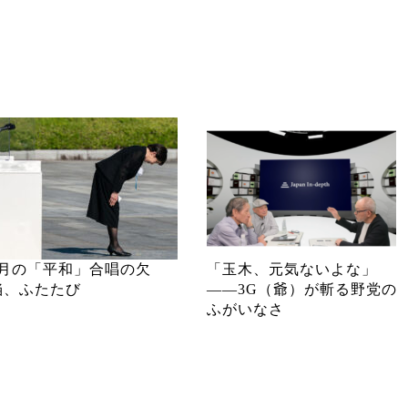
8月の「平和」合唱の欠
「玉木、元気ないよな」
陥、ふたたび
――3G（爺）が斬る野党の
ふがいなさ