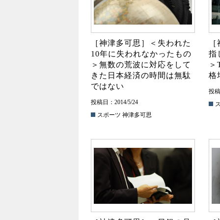
［神津多可思］＜失われた
［
10年に失われなかったもの
指
＞無数の荒波に対応をして
＞
きた日本経済の時間は無駄
格
ではない
投稿日
投稿日：2014/5/24
スポーツ
神津多可思