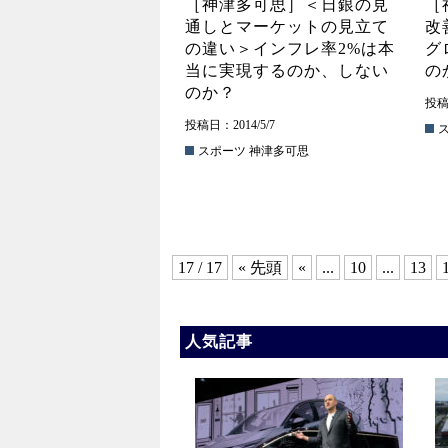
［神津多可思］＜日銀の見
［
通しとマーケットの見立て
改
の違い＞インフレ率2%は本
グ
当に実現するのか、しない
の
のか？
投稿日
投稿日：2014/5/7
スポーツ
神津多可思
17 / 17
« 先頭
«
...
10
...
13
人気記事