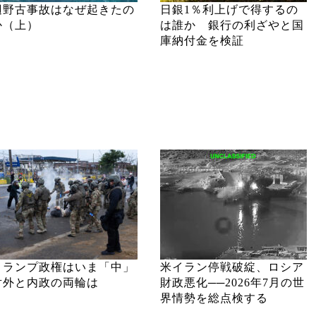
辺野古事故はなぜ起きたの
日銀1％利上げで得するの
か（上）
は誰か 銀行の利ざやと国
庫納付金を検証
トランプ政権はいま「中」
米イラン停戦破綻、ロシア
対外と内政の両輪は
財政悪化──2026年7月の世
界情勢を総点検する