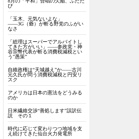
8月の「平和」合唱の欠陥、ふたた
び
「玉木、元気ないよな」
――3G（爺）が斬る野党のふがい
なさ
「総理はスーパーでアルバイトし
てきた方がいい」――参政党・神
谷宗幣代表が斬る消費税減税とい
う”愚策”
自維政権は“天城越え”か――古川
元久氏が問う消費税減税と円安リ
スク
アメリカは日本の憲法をどうみる
のか
日米繊維交渉“善処します”誤訳伝
説 その１
時代に応じて変わりつつ地域を支
え続けてきた仙台火力発電所