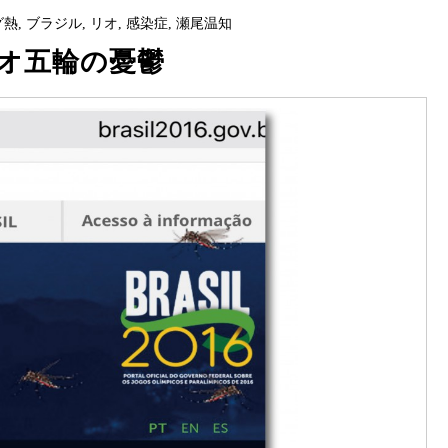
グ熱
,
ブラジル
,
リオ
,
感染症
,
瀬尾温知
オ五輪の憂鬱