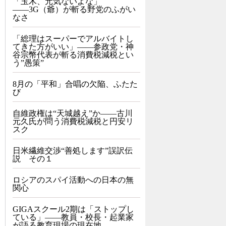
「玉木、元気ないよな」
――3G（爺）が斬る野党のふがい
なさ
「総理はスーパーでアルバイトし
てきた方がいい」――参政党・神
谷宗幣代表が斬る消費税減税とい
う”愚策”
8月の「平和」合唱の欠陥、ふたた
び
自維政権は“天城越え”か――古川
元久氏が問う消費税減税と円安リ
スク
日米繊維交渉“善処します”誤訳伝
説 その１
ロシアのスパイ活動への日本の無
関心
GIGAスクール2期は「ストップし
ている」——教員・校長・起業家
が語る教育現場の現在地