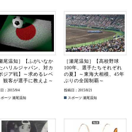
瀬尾温知］【ふがいなか
［瀬尾温知］【高校野球
たハリルジャパン、対カ
100年、選手たちそれぞれ
ボジア戦】～求めるレベ
の夏】～東海大相模、45年
、観客が選手に教えよ～
ぶりの全国制覇～
：2015/9/4
投稿日：2015/8/21
スポーツ
瀬尾温知
スポーツ
瀬尾温知