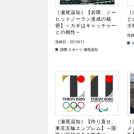
［瀬尾温知］【岩隈、ノー
［
ヒットノーラン達成の秘
と
密】～カギはキャッチャー
ボ
との相性～
投稿日
投稿日：2015/8/13
.
.国際
,
スポーツ
瀬尾温知
［瀬尾温知］【作り直せ、
［
東京五輪エンブレム】～国
メ