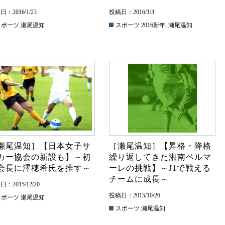
：2016/1/23
投稿日：2016/1/3
スポーツ
瀬尾温知
スポーツ
2016新年
,
瀬尾温知
瀬尾温知］【日本女子サ
［瀬尾温知］【昇格・降格
カー協会の新設も】～初
繰り返してきた湘南ベルマ
会長に澤穂希氏を推す～
ーレの挑戦】～J1で戦える
チームに成長～
：2015/12/20
投稿日：2015/10/26
スポーツ
瀬尾温知
スポーツ
瀬尾温知