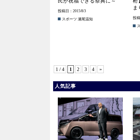
民が祝福できる祭典に～
桁
ま
投稿日：2015/8/3
投稿日
スポーツ
瀬尾温知
1 / 4
1
2
3
4
»
人気記事