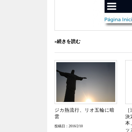
»続きを読む
ジカ熱流行、リオ五輪に暗
［
雲
決
本
投稿日：2016/2/10
ッ