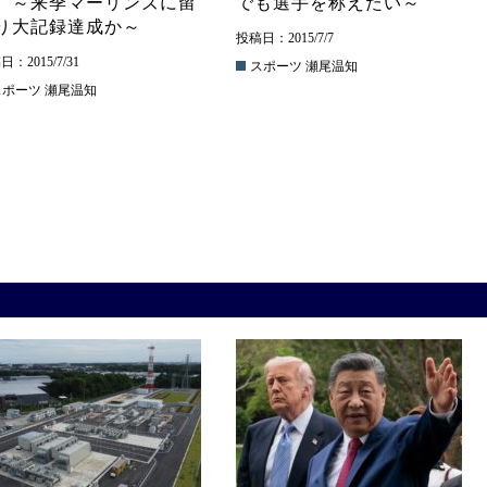
】～来季マーリンズに留
でも選手を称えたい～
り大記録達成か～
投稿日：2015/7/7
：2015/7/31
スポーツ
瀬尾温知
スポーツ
瀬尾温知