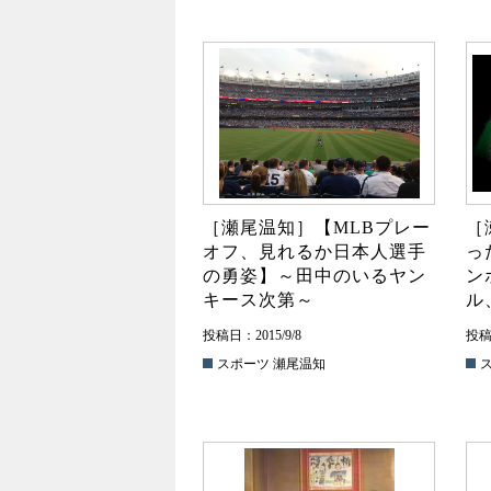
［瀬尾温知］【MLBプレー
［
オフ、見れるか日本人選手
っ
の勇姿】～田中のいるヤン
ン
キース次第～
ル
投稿日：2015/9/8
投稿日
スポーツ
瀬尾温知