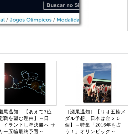
瀬尾温知］【あえて3位
［瀬尾温知］【リオ五輪メ
定戦を望む理由】～日
ダル予想、日本は金２０
、イラン下し準決勝へ サ
個】～特集「2016年を占
カー五輪最終予選～
う！」オリンピック～