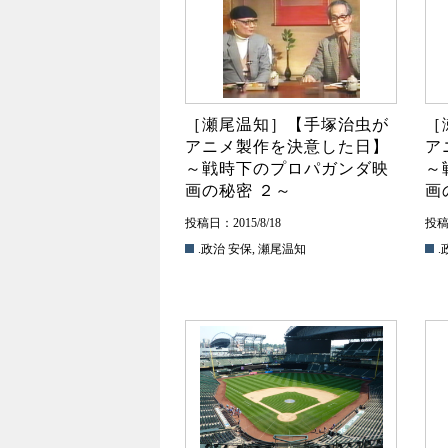
［瀬尾温知］【手塚治虫が
［
アニメ製作を決意した日】
ア
～戦時下のプロパガンダ映
～
画の秘密 ２～
画
投稿日：2015/8/18
投稿日
.政治
安保
,
瀬尾温知
.