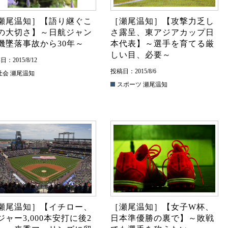
瀬尾温知］【語り継ぐこ
［瀬尾温知］【攻撃力乏し
の大切さ】～日航ジャン
さ露呈、東アジアカップ日
機墜落事故から30年～
本代表】～選手を育てる厳
しい目、必要～
：2015/8/12
投稿日：2015/8/6
社会
瀬尾温知
スポーツ
瀬尾温知
瀬尾温知］【イチロー、
［瀬尾温知］【女子W杯、
ジャー3,000本安打に後2
日本準優勝の裏で】～敗戦