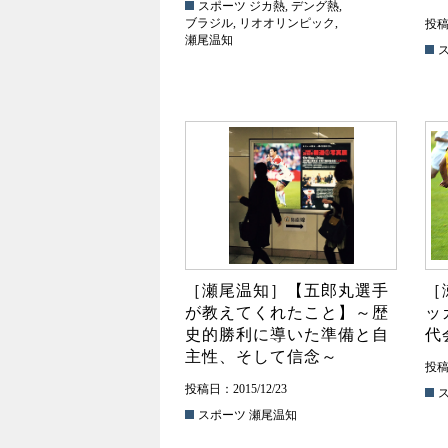
スポーツ
ジカ熱
,
デング熱
,
ブラジル
,
リオオリンピック
,
投稿日
瀬尾温知
［瀬尾温知］【五郎丸選手
［
が教えてくれたこと】～歴
ッ
史的勝利に導いた準備と自
代
主性、そして信念～
投稿日
投稿日：2015/12/23
スポーツ
瀬尾温知