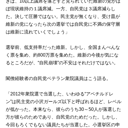
きは、10以上議席を落とすと見られていた維新の党がほ
ぼ現状維持の１議席減。一方、自民党は３議席減らし
た。決して圧勝ではない。民主党が無くなり、受け皿が
維新の党になったら次の選挙では自民党に不満の保守層
は維新に流れていくでしょう」
選挙前、低支持率だった維新。しかし、全国まんべんな
く票を集め、約800万票を集めた。維新の今後が気にな
るところだが、“自民崩壊”の不安はそれだけではない。
閣僚経験者の自民党ベテラン衆院議員はこう語る。
「2012年衆院選で当選した、いわゆる“アベチルドレ
ン”は民主党の小沢ガールズ以下と呼ばれるほど、レベル
が低かった。本来なら、彼らのうち30～50人が落選した
方が彼らのためであり、自民党のためだった。しかし、
今回もろくでもない議員たちが当選した。小選挙区の申