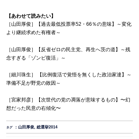
【あわせて読みたい】
［山田厚俊］【過去最低投票率52・66％の意味】～変化
より継続求めた有権者～
［山田厚俊］【反省ゼロの民主党、再生へ茨の道】～残
念すぎる「ゾンビ復活」～
［細川珠生］ 【比例復活で覚悟を無くした政治家達】～
準備不足が野党の敗因～
［宮家邦彦］【次世代の党の凋落が意味するもの】〜幻
想だった民意の右傾化〜
：
山田厚俊
,
総選挙2014
タグ