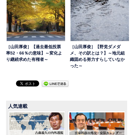
［山田厚俊］【過去最低投票
［山田厚俊］【野党ダメダ
率52・66％の意味】～変化よ
メ、その訳とは？】～地元組
り継続求めた有権者～
織固める努力すらしていなか
った～
人気連載