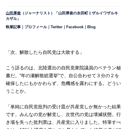
山田厚俊
（ジャーナリスト）「山田厚俊の永田町ミザルイワザルキ
カザル」
執筆記事
｜
プロフィール
｜
Twitter
｜
Facebook
｜
Blog
「次、解散したら自民党は大敗する」
こう語るのは、北陸選出の自民党衆院議員のベテラン秘
書だ。“年の瀬解散総選挙”で、自公合わせて３分の２を
確保したにもかかわらず、危機感を露わにする。どうい
うことか。
「単純に自民党批判の受け皿が共産党しか無かった結果
です。みんなの党が解党し、次世代の党は壊滅状態。行
き場を失った批判票は、共産党に入りました。特筆すべ