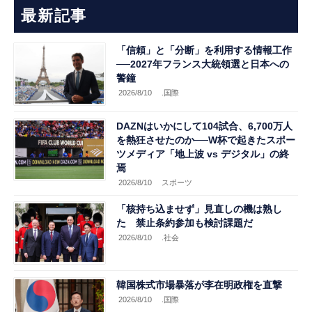
最新記事
「信頼」と「分断」を利用する情報工作
──2027年フランス大統領選と日本への
警鐘
2026/8/10
.国際
DAZNはいかにして104試合、6,700万人
を熱狂させたのか──W杯で起きたスポー
ツメディア「地上波 vs デジタル」の終
焉
2026/8/10
スポーツ
「核持ち込ませず」見直しの機は熟し
た 禁止条約参加も検討課題だ
2026/8/10
.社会
韓国株式市場暴落が李在明政権を直撃
2026/8/10
.国際