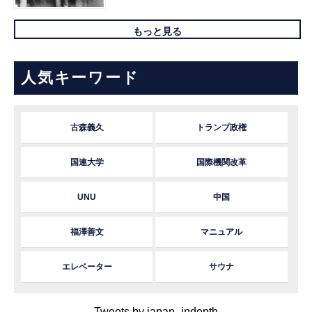
もっと見る
人気キーワード
古森義久
トランプ政権
国連大学
国際機関改革
UNU
中国
福澤善文
マニュアル
エレベーター
サウナ
Tweets by japan_indepth