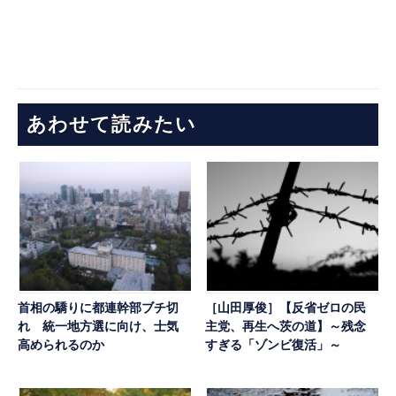
あわせて読みたい
首相の驕りに都連幹部ブチ切
［山田厚俊］【反省ゼロの民
れ 統一地方選に向け、士気
主党、再生へ茨の道】～残念
高められるのか
すぎる「ゾンビ復活」～