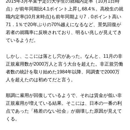
2015年3月卒業予定の大学生の就職内定率（10月1日時
点）が前年同期比4.1ポイント上昇し68.4％。高校生の就
職内定率(10月末時点)も前年同期より7．0ポイント高い
71．1％で20年ぶりの70%越えになるなど、景気回復が
若者の就職率に反映されており、明るい兆しが見えてき
ているようだ。
しかし、ここには落とし穴があった。なんと、11月の非
正規雇用数が2000万人と言う大台を超えた。非正規労働
者数の統計を取り始めた1984年以降、同調査で2000万
人を超えたのは初めてだと言う。
順調に雇用が回復しているようで、それは賃金が低い非
正規雇用が増えている結果。そこには、日本の一番の利
点であった
「格差のない社会」が崩壊した原因
が見えて
くる。