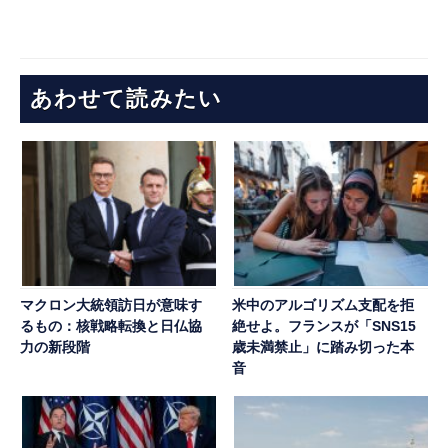
あわせて読みたい
マクロン大統領訪日が意味す
米中のアルゴリズム支配を拒
るもの：核戦略転換と日仏協
絶せよ。フランスが「SNS15
力の新段階
歳未満禁止」に踏み切った本
音