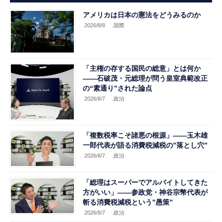
アメリカは日本の憲法をどうみるのか
2026/8/8
.国際
「主権の存する国民の総意」とは何か
――石破茂・元総理が問う皇室典範改正
の“素通り”された論点
2026/8/7
.政治
「複数税率こそ諸悪の根源」――玉木雄
一郎代表が語る消費税減税の”落とし穴”
2026/8/7
.政治
「総理はスーパーでアルバイトしてきた
方がいい」――参政党・神谷宗幣代表が
斬る消費税減税という”愚策”
2026/8/7
.政治