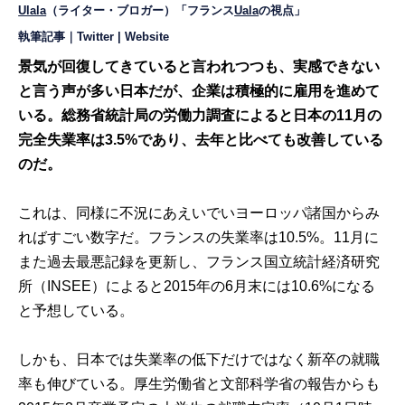
Ulala
（ライター・ブロガー）
「フランス
Uala
の視点」
執筆記事
｜
Twitter
|
Website
景気が回復してきていると言われつつも、実感できない
と言う声が多い日本だが、企業は積極的に雇用を進めて
いる。総務省統計局の労働力調査によると日本の11月の
完全失業率は3.5%であり、去年と比べても改善している
のだ。
これは、同様に不況にあえいでいヨーロッパ諸国からみ
ればすごい数字だ。フランスの失業率は10.5%。11月に
また過去最悪記録を更新し、フランス国立統計経済研究
所（INSEE）によると2015年の6月末には10.6%になる
と予想している。
しかも、日本では失業率の低下だけではなく新卒の就職
率も伸びている。厚生労働省と文部科学省の報告からも