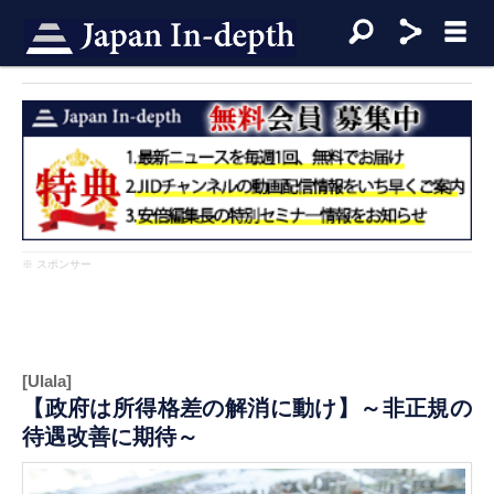
※ スポンサー
[Ulala]
【政府は所得格差の解消に動け】～非正規の
待遇改善に期待～