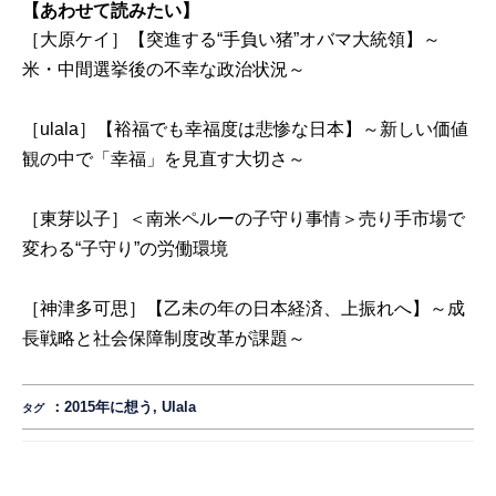
【あわせて読みたい】
［大原ケイ］【突進する“手負い猪”オバマ大統領】～
米・中間選挙後の不幸な政治状況～
［ulala］【裕福でも幸福度は悲惨な日本】～新しい価値
観の中で「幸福」を見直す大切さ～
［東芽以子］＜南米ペルーの子守り事情＞売り手市場で
変わる“子守り”の労働環境
［神津多可思］【乙未の年の日本経済、上振れへ】～成
長戦略と社会保障制度改革が課題～
：
2015年に想う
,
Ulala
タグ