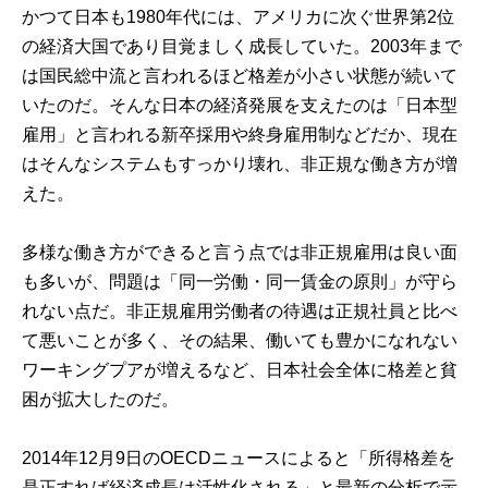
かつて日本も1980年代には、アメリカに次ぐ世界第2位
の経済大国であり目覚ましく成長していた。2003年まで
は国民総中流と言われるほど格差が小さい状態が続いて
いたのだ。そんな日本の経済発展を支えたのは「日本型
雇用」と言われる新卒採用や終身雇用制などだか、現在
はそんなシステムもすっかり壊れ、非正規な働き方が増
えた。
多様な働き方ができると言う点では非正規雇用は良い面
も多いが、
問題は「同一労働・同一賃金の原則」が守ら
れない点だ
。非正規雇用労働者の待遇は正規社員と比べ
て悪いことが多く、その結果、働いても豊かになれない
ワーキングプアが増えるなど、日本社会全体に格差と貧
困が拡大したのだ。
2014年12月9日のOECDニュースによると
「所得格差を
是正すれば経済成長は活性化される」
と最新の分析で示