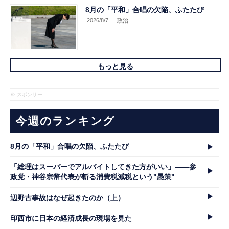
8月の「平和」合唱の欠陥、ふたたび
2026/8/7
.政治
もっと見る
※ スポンサー
今週のランキング
8月の「平和」合唱の欠陥、ふたたび
「総理はスーパーでアルバイトしてきた方がいい」――参
政党・神谷宗幣代表が斬る消費税減税という"愚策"
辺野古事故はなぜ起きたのか（上）
印西市に日本の経済成長の現場を見た