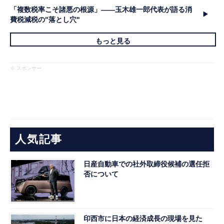
「複数税率こそ諸悪の根源」――玉木雄一郎代表が語る消
費税減税の"落とし穴"
もっと見る
※ スポンサー
人気記事
日産自動車での社外取締役候補の選任拒
否について
印西市に日本の経済成長の現場を見た