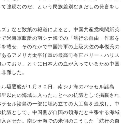
して強硬なのだ」という民族差別むきだしの発言をし
ムズ」など数紙の報道によると、中国共産党機関紙英
付で米海軍艦艇の南シナ海での「航行の自由」作戦を
事を載せ、そのなかで中国海軍の上級大佐の李傑氏の
であるアメリカ太平洋軍の最高司令官ハリー・ハリス
抱いており、とくに日本人の血が入っているため中国
と非難した。
イル駆逐艦が１月３０日、南シナ海のパラセル諸島
海里以内の海域に入ったことへの抗議として掲載され
パラセル諸島の一部に埋め立ての人工島を造成し、中
の抗議として、中国側が自国の領海だと主張する海域
進入させた。南シナ海での米側のこうした「航行の自