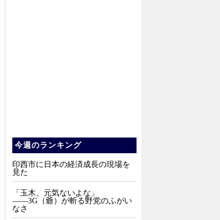
今週のランキング
印西市に日本の経済成長の現場を
見た
「玉木、元気ないよな」
――3G（爺）が斬る野党のふがい
なさ