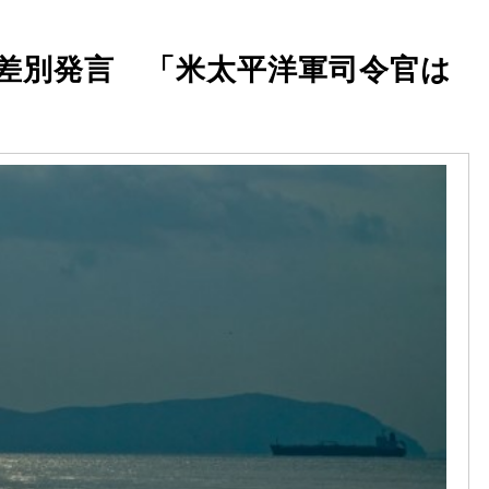
差別発言 「米太平洋軍司令官は