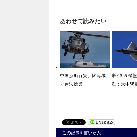
あわせて読みたい
中国漁船百隻、比海域
米F３５機
で違法操業
海で米中緊
この記事を書いた人