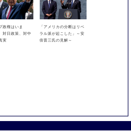
プ政権はいま
「アメリカの分断はリベ
 対日政策、対中
ラル派が起こした」～安
真実
倍晋三氏の見解～