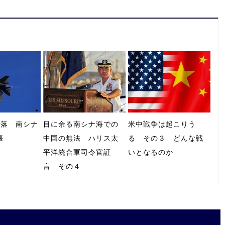
墜落 南シナ
目に余る南シナ海での
米中戦争は起こりう
張
中国の無法 ハリス太
る その３ どんな戦
平洋統合軍司令官証
いとなるのか
言 その４