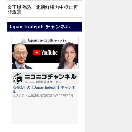
金正恩激怒、北朝鮮権力中枢に再
び激震
Japan In-depth チャンネル