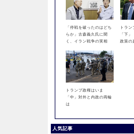
「停戦を破ったのはどち
トラン
らか」古森義久氏に聞
「下」
く、イラン戦争の実相
政策の
トランプ政権はいま
「中」対外と内政の両輪
は
人気記事