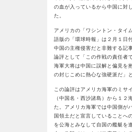
の血が入っているから中国に対
た。
アメリカの「ワシントン・タイ
語版の「環球時報」は２月１日
中国の主権侵害だと非難する記
論評として「この作戦の責任者
海軍大将は中国に誤解と偏見を
の封じこめに熱心な強硬派だ」
この論評はアメリカ海軍のミサ
（中国名・西沙諸島）から１２
た。アメリカ海軍では中国側が
国領土だと宣言していることへ
を公海とみなして自国の艦艇を