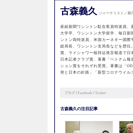
古森義久
ジャーナリスト／麗
産経新聞ワシントン駐在客員特派員、
大学卒、ワシントン大学留学、毎日新
ントン両特派員、米国カーネギー国際
総局長、ワシントン支局長などを歴任
賞、ライシャワー核持込発言報道で日
日本記者クラブ賞、著書「ベトナム報
ション賞をそれぞれ受賞。著書は「OD
突と日本の針路」「新型コロナウイル
ブログ
/
Facebook
/
Twitter
古森義久の注目記事