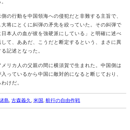
る。
米側の行動を中国領海への侵犯だと非難する主旨で、
ス大将にとくに糾弾の矛先を絞っていた。その糾弾で
に日本人の血が彼を強硬派にしている」と明確に述べ
括して、ああだ、こうだと断定するという、まさに異
する記述となった。
アメリカ人の父親の間に横須賀で生まれた。中国側は
が入っているから中国に敵対的になると断じており、
るわけだ。
諸島
,
古森義久
,
米国
,
航行の自由作戦