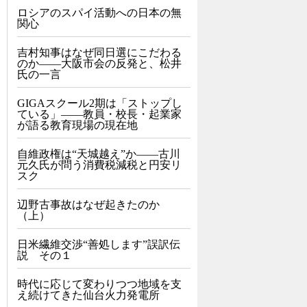
ロシアのスパイ活動への日本の無
関心
吉村知事はなぜ同日選にこだわる
のか――大阪市会の反発と、松井
氏の一言
GIGAスクール2期は「ストップし
ている」——教員・校長・起業家
が語る教育現場の現在地
自維政権は“天城越え”か――古川
元久氏が問う消費税減税と円安リ
スク
辺野古事故はなぜ起きたのか
（上）
日米繊維交渉“善処します”誤訳伝
説 その１
時代に応じて変わりつつ地域を支
え続けてきた仙台火力発電所