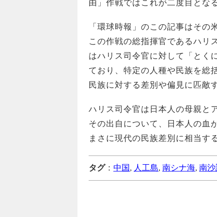
由」作戦ではこれが二度目とな
「環球時報」のこの記事はその
この作戦の総指揮官であるハリ
はハリス司令官に対して「とく
ており、特定の人種や民族を総
民族に対する差別や偏見に匹敵
ハリス司令官は日本人の母親と
その出自について、日本人の血
まさに現代の民族差別に相当す
タグ
：
中国
,
人工島
,
南シナ海
,
南沙