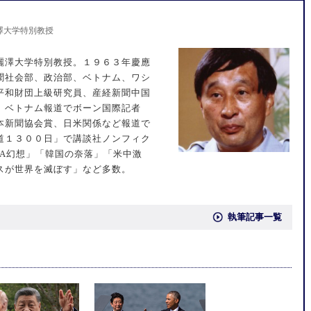
澤大学特別教授
麗澤大学特別教授。１９６３年慶應
聞社会部、政治部、ベトナム、ワシ
平和財団上級研究員、産経新聞中国
。ベトナム報道でボーン国際記者
本新聞協会賞、日米関係など報道で
道１３００日」で講談社ノンフィク
A幻想」「韓国の奈落」「米中激
スが世界を滅ぼす」など多数。
執筆記事一覧