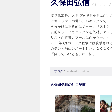
久保田弘信
フォトジャーナ
岐阜県出身。大学で物理学を学ぶが、
にカメラマンの道へ。パキスタンでア
きっかけに本格的にジャーナリストとし
以前からアフガニスタンを取材、アメ
リストが首都カブールに向かう中、タ
2003年3月のイラク戦争では攻撃さ
のテレビ局にレポートした。２０１０
「笑っていいとも」に出演。
ブログ
/
Facebook
/
Twitter
久保田弘信の注目記事