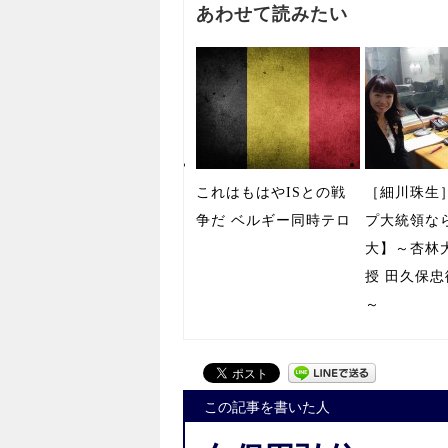
あわせて読みたい
これはもはやISとの戦
［細川珠生
争だ ベルギー同時テロ
プ大統領な
大】～杏林
授 田久保
～
この記事を書いた人