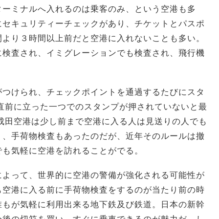
ターミナルへ入れるのは乗客のみ、という空港も多
にセキュリティーチェックがあり、チケットとパスポ
間より３時間以上前だと空港に入れないことも多い。
に検査され、イミグレーションでも検査され、飛行機
。
がつけられ、チェックポイントを通過するたびにスタ
直前に立った一つでのスタンプが押されていないと最
成田空港は少し前まで空港に入る人は見送りの人でも
り、手荷物検査もあったのだが、近年そのルールは撤
でも気軽に空港を訪れることがでる。
によって、世界的に空港の警備が強化される可能性が
も空港に入る前に手荷物検査をするのが当たり前の時
誰もが気軽に利用出来る地下鉄及び鉄道。日本の新幹