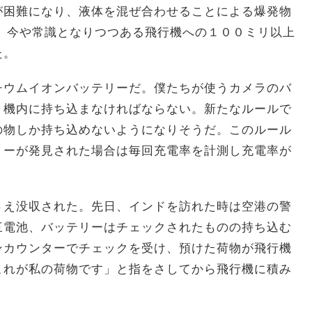
が困難になり、液体を混ぜ合わせることによる爆発物
、今や常識となりつつある飛行機への１００ミリ以上
た。
チウムイオンバッテリーだ。僕たちが使うカメラのバ
、機内に持ち込まなければならない。新たなルールで
の物しか持ち込めないようになりそうだ。このルール
リーが発見された場合は毎回充電率を計測し充電率が
さえ没収された。先日、インドを訪れた時は空港の警
三電池、バッテリーはチェックされたものの持ち込む
ンカウンターでチェックを受け、預けた荷物が飛行機
これが私の荷物です」と指をさしてから飛行機に積み