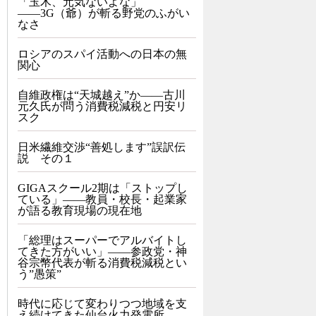
「玉木、元気ないよな」
――3G（爺）が斬る野党のふがい
なさ
ロシアのスパイ活動への日本の無
関心
自維政権は“天城越え”か――古川
元久氏が問う消費税減税と円安リ
スク
日米繊維交渉“善処します”誤訳伝
説 その１
GIGAスクール2期は「ストップし
ている」——教員・校長・起業家
が語る教育現場の現在地
「総理はスーパーでアルバイトし
てきた方がいい」――参政党・神
谷宗幣代表が斬る消費税減税とい
う”愚策”
時代に応じて変わりつつ地域を支
え続けてきた仙台火力発電所