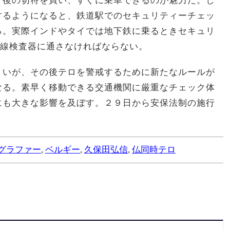
分後の切符を買い、すぐに乗車できるのが魅力だ。し
するようになると、鉄道駅でのセキュリティーチェッ
る。実際インドやタイでは地下鉄に乗るときセキュリ
X線検査器に通さなければならない。
きいが、その後テロを警戒するために新たなルールが
なる。素早く移動できる交通機関に厳重なチェック体
にも大きな影響を及ぼす。２９日から安保法制の施行
。
グラファー
,
ベルギー
,
久保田弘信
,
仏同時テロ