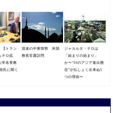
］【トラン
混迷の中東情勢 米国
ジャカルタ・テロは
らテロ拡
務長官露訪問
「始まりの始まり」
大学名誉教
か〜“ISのアジア進出懸
忠衛氏に聞く
念”が払しょく出来ぬ5
つの理由〜