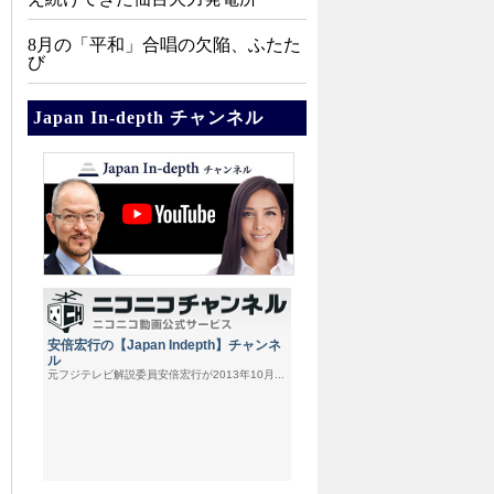
8月の「平和」合唱の欠陥、ふたた
び
Japan In-depth チャンネル