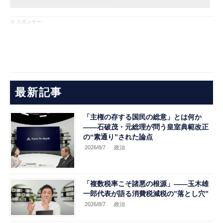
※ スポンサー
最新記事
「主権の存する国民の総意」とは何か
――石破茂・元総理が問う皇室典範改正
の“素通り”された論点
2026/8/7
.政治
「複数税率こそ諸悪の根源」――玉木雄
一郎代表が語る消費税減税の”落とし穴”
2026/8/7
.政治