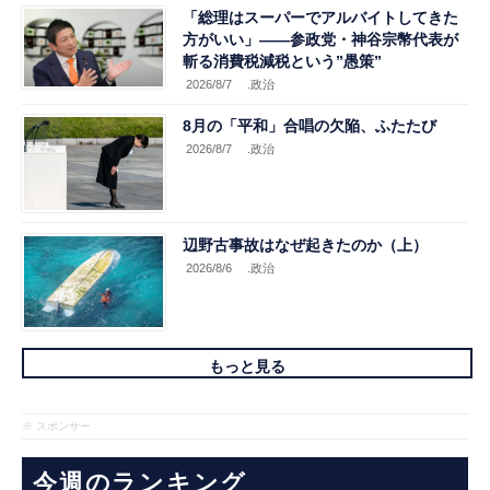
「総理はスーパーでアルバイトしてきた
方がいい」――参政党・神谷宗幣代表が
斬る消費税減税という”愚策”
2026/8/7
.政治
8月の「平和」合唱の欠陥、ふたたび
2026/8/7
.政治
辺野古事故はなぜ起きたのか（上）
2026/8/6
.政治
もっと見る
※ スポンサー
今週のランキング