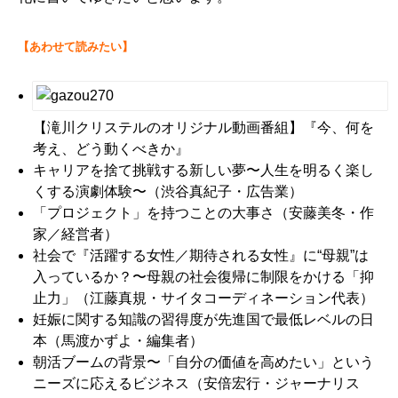
【あわせて読みたい】
【滝川クリステルのオリジナル動画番組】『今、何を
考え、どう動くべきか』
キャリアを捨て挑戦する新しい夢〜人生を明るく楽し
くする演劇体験〜
（渋谷真紀子・広告業）
「プロジェクト」を持つことの大事さ
（安藤美冬・作
家／経営者）
社会で『活躍する女性／期待される女性』に“母親”は
入っているか？〜母親の社会復帰に制限をかける「抑
止力」
（江藤真規・サイタコーディネーション代表）
妊娠に関する知識の習得度が先進国で最低レベルの日
本
（馬渡かずよ・編集者）
朝活ブームの背景〜「自分の価値を高めたい」という
ニーズに応えるビジネス
（安倍宏行・ジャーナリス