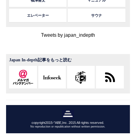
福澤善文
マニュアル
エレベーター
サウナ
Tweets by japan_indepth
Japan In-depth記事をもっと読む
copyright2015-"ABE,Inc. 2015 All rights reserved.
No reproduction or republication without written permission.