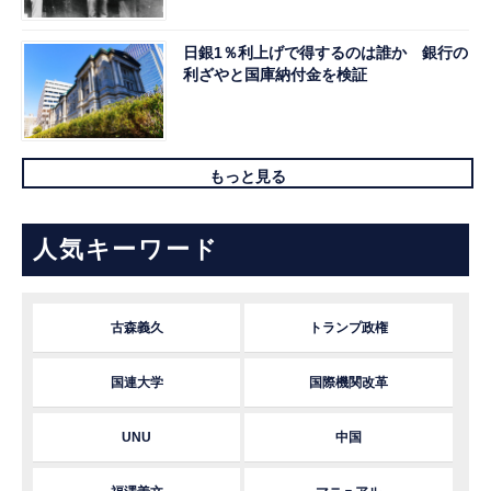
日銀1％利上げで得するのは誰か 銀行の
利ざやと国庫納付金を検証
もっと見る
人気キーワード
古森義久
トランプ政権
国連大学
国際機関改革
UNU
中国