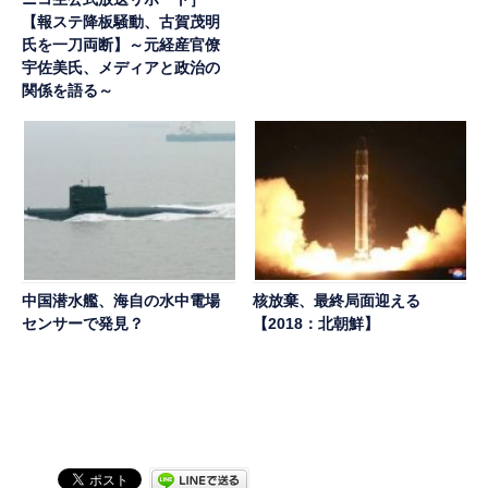
【報ステ降板騒動、古賀茂明
氏を一刀両断】～元経産官僚
宇佐美氏、メディアと政治の
関係を語る～
中国潜水艦、海自の水中電場
核放棄、最終局面迎える
センサーで発見？
【2018：北朝鮮】