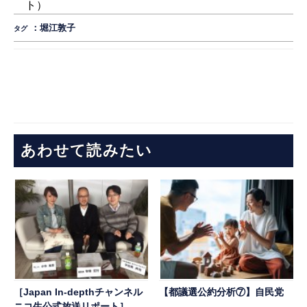
ト）
：
堀江敦子
タグ
あわせて読みたい
［Japan In-depthチャンネル
【都議選公約分析⑦】自民党
ニコ生公式放送リポート］