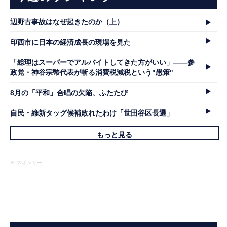
辺野古事故はなぜ起きたのか（上）
印西市に日本の経済成長の現場を見た
「総理はスーパーでアルバイトしてきた方がいい」――参
政党・神谷宗幣代表が斬る消費税減税という"愚策"
8月の「平和」合唱の欠陥、ふたたび
自民・維新タッグ候補敗れたわけ「世田谷区長選」
もっと見る
※ スポンサー