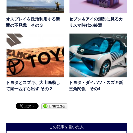
オスプレイを政治利用する新
セブン＆アイの混乱に見るカ
聞の不見識 その３
リスマ時代の終焉
トヨタとスズキ、大山鳴動し
トヨタ・ダイハツ・スズキ新
て鼠一匹すら出ず その２
三角関係 その4
この記事を書いた人