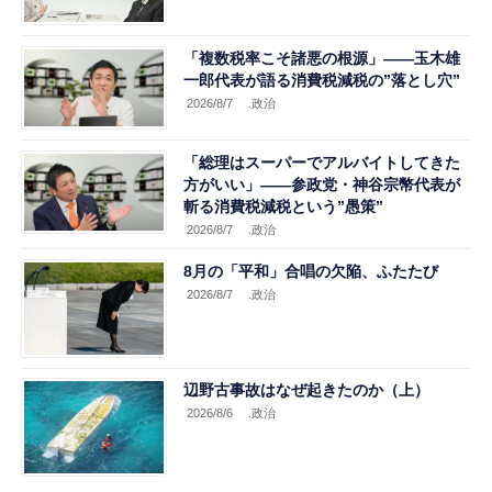
「複数税率こそ諸悪の根源」――玉木雄
一郎代表が語る消費税減税の”落とし穴”
2026/8/7
.政治
「総理はスーパーでアルバイトしてきた
方がいい」――参政党・神谷宗幣代表が
斬る消費税減税という”愚策”
2026/8/7
.政治
8月の「平和」合唱の欠陥、ふたたび
2026/8/7
.政治
辺野古事故はなぜ起きたのか（上）
2026/8/6
.政治