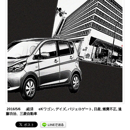
2016/5/6
.経済
eKワゴン
,
デイズ
,
パジェロゲート
,
日産
,
燃費不正
,
遠
藤功治、三菱自動車