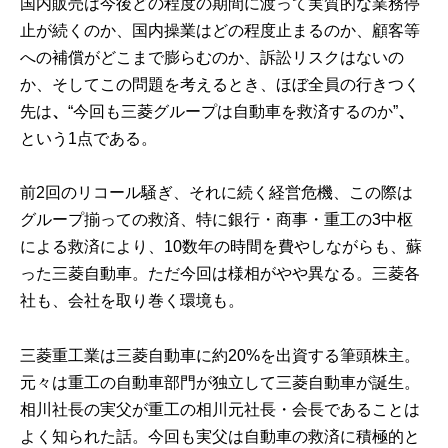
国内販売は今後どの程度の期間に渡って実質的な業務停
止が続くのか、国内操業はどの程度止まるのか、顧客等
への補償がどこまで膨らむのか、訴訟リスクはないの
か、そしてこの問題を考えるとき、ほぼ全員の行きつく
先は
、
“今回も三菱グループは自動車を救済するのか”
、
という1点である。
前2回のリコール騒ぎ、それに続く経営危機、この際は
グループ揃っての救済、特に銀行・商事・重工の3中枢
による救済により、10数年の時間を費やしながらも、蘇
った三菱自動車。ただ今回は様相がやや異なる。三菱各
社も、会社を取り巻く環境も。
三菱重工業は三菱自動車に約20%を出資する筆頭株主。
元々は重工の自動車部門が独立して三菱自動車が誕生。
相川社長の実父が重工の相川元社長・会長であることは
よく知られた話。今回も実父は自動車の救済に積極的と