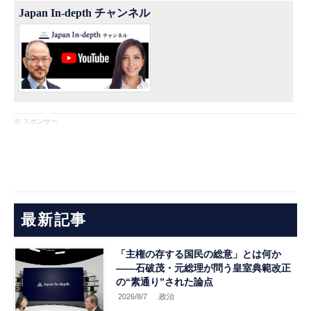
Japan In-depth チャンネル
※ スポンサー
最新記事
「主権の存する国民の総意」とは何か
――石破茂・元総理が問う皇室典範改正
の“素通り”された論点
2026/8/7
.政治