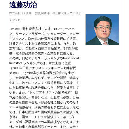
遠藤功治
株式会社SBI証券 投資調査部 専任部長兼シニアリサー
チフェロー
1984年に野村證券入社、以来、SGウォーバー
グ、リーマンブラザーズ、シュローダー、クレデ
ィスイスと、欧米系の外資系投資銀行にて活躍、
証券アナリスト歴は通算32年に上る。うち、約
27年間が、自動車・自動車部品業界、3年間が電
機・電子部品業界の業界・企業分析に携わる。
その間、日経アナリストランキングやInstitutional
Investors ランキングでは、常に上位に位置
（
2000
年日経アナリストランキング自動車部門
第1
位）
。その豊富な業界知識と語学力を生か
し、金融業界のみならず、テレビや新聞・雑誌を
中心に、数々のマスコミ・報道番組にも登場、主
に自動車業界の現状分析につき、解説を披露して
いる。また、“トップアナリストの業界分析”（日
本経済新聞社、共著）など、出版本も多数。日系
の主要な自動車会社・部品会社に招かれてのセミ
ナーや勉強会等、講義の機会も多数に上る。最近
では、
日本経団連や外国特派員協会での講演（東
京他）、国連・ＩＬＯでの講演（ジュネーブ）
や、ダボス夏季会議での基調講演
などがあり、海
外の自動車・自動車部品メーカー、また、大学・