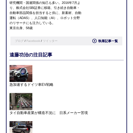
研究機関・国連関係の知己も多い。
2016
年7
月よ
り、株式会社SBI
証券に移籍、引き続き自動車・
自動車部品関係を担当すると供に、新素材、自動
運転（ADAS
）、人口知能（AI
）、ロボット分野
のリサーチにも注力
している。
東京出身、58歳
ブログ
/
Facebook
/
ツイッター
執筆記事一覧
遠藤功治の注目記事
急加速するドイツ車EV戦略
タイ自動車産業が構造不況に 日系メーカー苦境