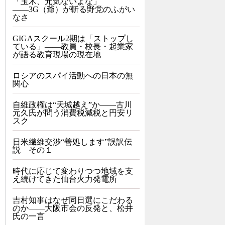
「玉木、元気ないよな」
――3G（爺）が斬る野党のふがい
なさ
GIGAスクール2期は「ストップし
ている」——教員・校長・起業家
が語る教育現場の現在地
ロシアのスパイ活動への日本の無
関心
自維政権は“天城越え”か――古川
元久氏が問う消費税減税と円安リ
スク
日米繊維交渉“善処します”誤訳伝
説 その１
時代に応じて変わりつつ地域を支
え続けてきた仙台火力発電所
吉村知事はなぜ同日選にこだわる
のか――大阪市会の反発と、松井
氏の一言