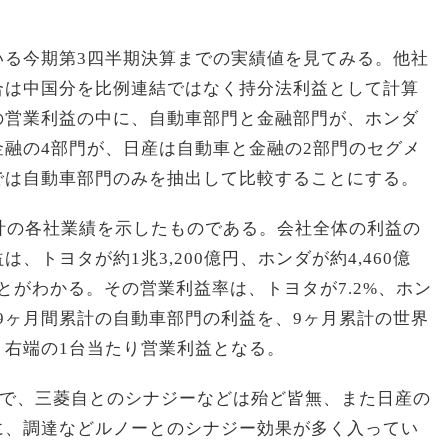
いる今期第3四半期決算までの実績値を見てみる。他社
合は中国分を比例連結ではなく持分法利益として計算
の営業利益の中に、自動車部門と金融部門が、ホンダ
融の4部門が、日産は自動車と金融の2部門のセグメ
では自動車部門のみを抽出して比較することにする。
計の各社業績を示したものである。会社全体の利益の
、トヨタが約1兆3,200億円、ホンダが約4,460億
ことがわかる。その営業利益率は、トヨタが7.2%、ホン
る。9ヶ月間累計の自動車部門の利益を、9ヶ月累計の世界
、右端の1台当たり営業利益となる。
ので、三菱自とのシナジーなどは殆ど皆無、また日産の
に、調達などルノーとのシナジー効果が多く入ってい