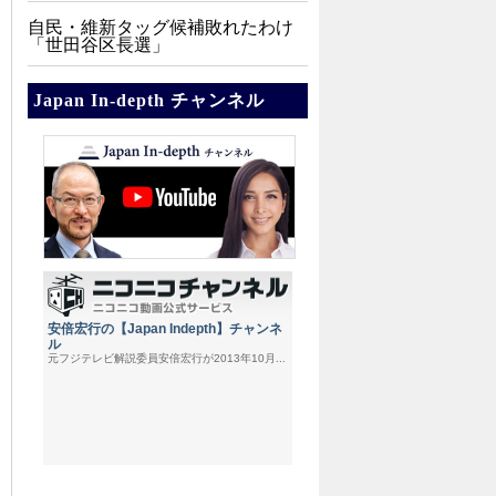
自民・維新タッグ候補敗れたわけ
「世田谷区長選」
Japan In-depth チャンネル