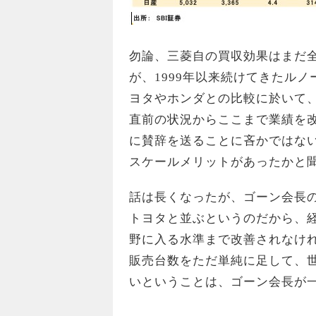
勿論、三菱自の買収効果はまだ
が、1999年以来続けてきたル
ヨタやホンダとの比較に於いて
直前の状況からここまで業績を
に賛辞を送ることに吝かではな
スケールメリットがあったかと聞
話は長くなったが、ゴーン会長の今
トヨタと並ぶというのだから、
野に入る水準まで改善されなけ
販売台数をただ単純に足して、
いということは、ゴーン会長が