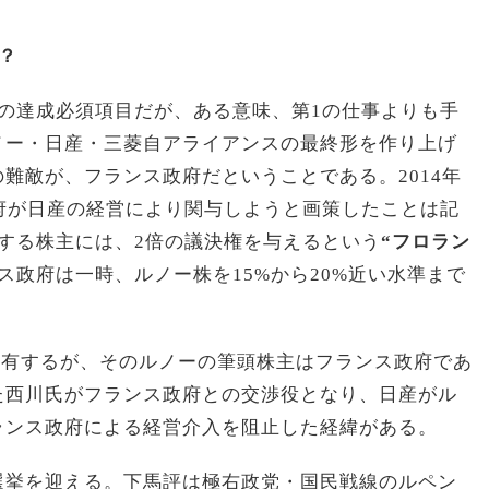
？
の達成必須項目だが、ある意味、第1の仕事よりも手
ノー・日産・三菱自アライアンスの最終形を作り上げ
難敵が、フランス政府だということである。2014年
府が日産の経営により関与しようと画策したことは記
する株主には、2倍の議決権を与えるという
“フロラン
ス政府は一時、ルノー株を15%から20%近い水準まで
を保有するが、そのルノーの筆頭株主はフランス政府であ
た西川氏がフランス政府との交渉役となり、日産がル
ランス政府による経営介入を阻止した経緯がある。
選挙を迎える。下馬評は極右政党・国民戦線のルペン