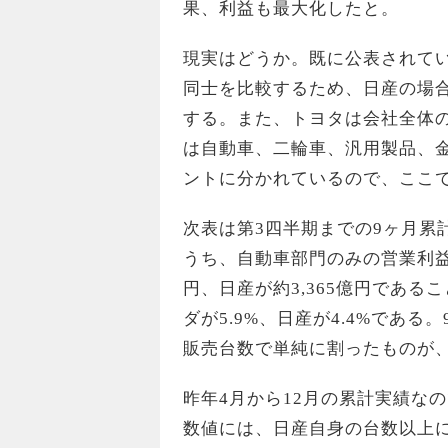
果、利益も最大化したと。
現実はどうか。既に公表されて
同士を比較するため、日産の場
する。また、トヨタは会社全体
は自動車、二輪車、汎用製品、金
ントに分かれているので、ここ
次表は第3四半期までの9ヶ月累
うち、自動車部門のみの営業利益は
円、日産が約3,365億円である
ダが5.9%、日産が4.4%であ
販売台数で単純に割ったものが
昨年4月から12月の累計実績な
数値には、日産自身の台数以上