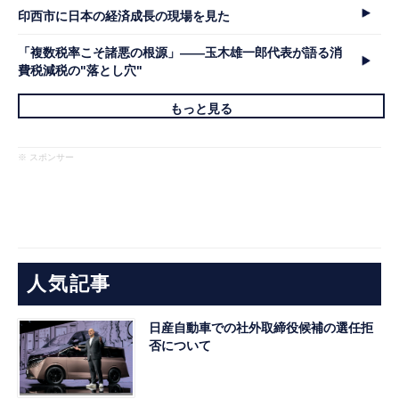
印西市に日本の経済成長の現場を見た
「複数税率こそ諸悪の根源」――玉木雄一郎代表が語る消
費税減税の"落とし穴"
もっと見る
※ スポンサー
人気記事
日産自動車での社外取締役候補の選任拒
否について