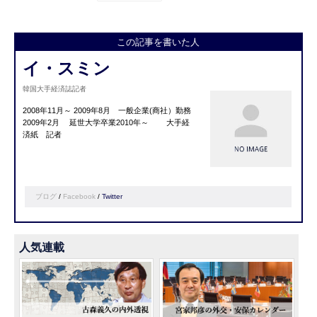
この記事を書いた人
イ・スミン
韓国大手経済誌記者
2008年11月～ 2009年8月 一般企業(商社）勤務
2009年2月 延世大学卒業2010年～ 大手経
済紙 記者
ブログ
/
Facebook
/
Twitter
人気連載