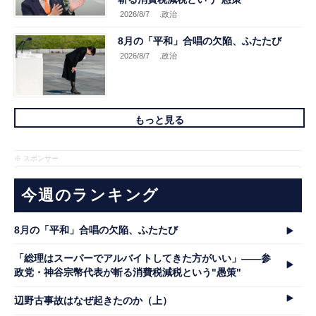
2026/8/7
.政治
8月の「平和」合唱の欠陥、ふたたび
2026/8/7
.政治
もっと見る
※ スポンサー
今週のランキング
8月の「平和」合唱の欠陥、ふたたび
「総理はスーパーでアルバイトしてきた方がいい」――参
政党・神谷宗幣代表が斬る消費税減税という"愚策"
辺野古事故はなぜ起きたのか（上）