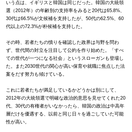
いう点は、イギリスと韓国は同じだった。韓国の大統領
選（2012年）の年齢別の支持率をみると20代は65.8%、
30代は66.5%が文候補を支持したが、50代の62.5%、60
代以上の72.3%が朴候補を支持した。
その時、若者たちの憤りを確認した政界は与野を問わ
ず、世代間の対立を注目して公約を作り始めた。「すべ
ての世代が一つになる社会」というスローガンも登場し
た。また2030世代の関心が高い保育や就職に焦点した法
案をだす努力も傾けている。
これに若者たちが満足しているかどうかは別にして、
2012年の大統領選で明確な政治的意思を見せてくれた20
代、30代の有権者がいなかったら、韓国の政治は中高年
層だけを優遇する、以前と同じ日々を過ごしていた可能
性が高い。