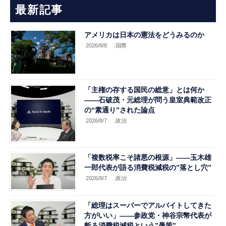
最新記事
アメリカは日本の憲法をどうみるのか
2026/8/8
.国際
「主権の存する国民の総意」とは何か
――石破茂・元総理が問う皇室典範改正
の“素通り”された論点
2026/8/7
.政治
「複数税率こそ諸悪の根源」――玉木雄
一郎代表が語る消費税減税の”落とし穴”
2026/8/7
.政治
「総理はスーパーでアルバイトしてきた
方がいい」――参政党・神谷宗幣代表が
斬る消費税減税という”愚策”