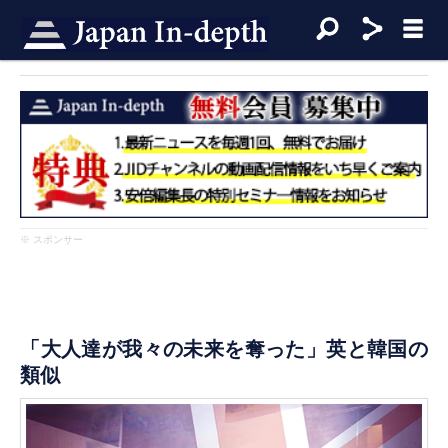
※ スポンサー
「大人達が我々の未来を奪った」英と韓国の
類似