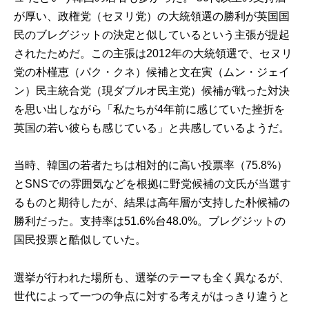
が厚い、政権党（セヌリ党）の大統領選の勝利が英国国
民のブレグジットの決定と似しているという主張が提起
されたためだ。この主張は2012年の大統領選で、セヌリ
党の朴槿恵（パク・クネ）候補と文在寅（ムン・ジェイ
ン）民主統合党（現ダブルオ民主党）候補が戦った対決
を思い出しながら「私たちが4年前に感じていた挫折を
英国の若い彼らも感じている」と共感しているようだ。
当時、韓国の若者たちは相対的に高い投票率（75.8%）
とSNSでの雰囲気などを根拠に野党候補の文氏が当選す
るものと期待したが、結果は高年層が支持した朴候補の
勝利だった。支持率は51.6%台48.0%。ブレグジットの
国民投票と酷似していた。
選挙が行われた場所も、選挙のテーマも全く異なるが、
世代によって一つの争点に対する考えがはっきり違うと