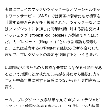
実際にフェイスブックやツイッターなどソーシャルネッ
トワークサービス（SNS）では英国の若者たちが衝撃を
吐露する書き込みが多く掲載された。ツイッターなどに
はブレグジットに参加した高年齢層に対する話を交わす
ハッシュタグ（#brexit_old_people）が別途できたほど
だ。‘リグレジット（Regrexit）’という新造語も登場し
た。これは後悔するの‘Regret’と離脱の‘Exit’を合わせた
言葉で、ブレグジットの決定を後悔するという意味だ。
EU離脱が若者たちの大規模な失業につながる可能性があ
るという指摘などが彼たちに共感を得たから離脱に力を
与えた中高年層に対する反感につながったと専門家らは
言う。
一方、 ブレグジット投票結果を見て“déjà vu：デジャビ
ュ”だという韓国の若者も多かった。 50代以上の支持層