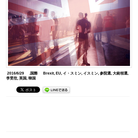
2016/6/29
.国際
Brexit
,
EU
,
イ・スミン
,
イスミン
,
参院選
,
大統領選
,
李受玟
,
英国
,
韓国