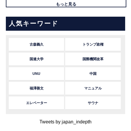
もっと見る
人気キーワード
古森義久
トランプ政権
国連大学
国際機関改革
UNU
中国
福澤善文
マニュアル
エレベーター
サウナ
Tweets by japan_indepth