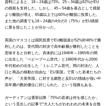
資料によると、18～24歳は73%、25～34歳は62%がEU
の残留を支持した。しかし、45～54歳を基点として残留
より離脱が増え、65歳以上では60%が離脱に投票した。
また他の調査でも18～24歳の4分の3（75%）がEU残留
に票を投じたことが分かった。
英国のマスコミは国民投票でEU離脱派が52%対48%で勝
利したのは、世代間の対決で高年齢層が勝利したことを
意味すると分析した。具体的には1946年～1965年の間
に出生した「ベビーブーム世代」と1980年代から2000
年代初めの出生した「ミレニアム世代」間の対決だ。人
口と商品の移動が自由な「EU英国」で育った若者たちの
声が、「大英帝国」に対する郷愁と反EUの情緒が強い中
高年層の数的優位に封じられた、という指摘もある。
ガーディアンは選挙以降「75%の若者は何を感じたか」
という見出しの記事で“大人たちがわれわれの未来を台無