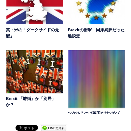
英・米の「ダークサイドの覚
Brexitの衝撃 同床異夢だった
醒」
離脱派
Brexit 「離婚」か「別居」
か？
ツケ払うのは英国だけでなく
日本も ＥＵ離脱・英国の未
来像その１