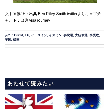
文中画像/上：出典
Ben Riley-Smith
twitterよりキャプチ
ャ、下：出典
visa journey
：
Brexit
,
EU
,
イ・スミン
,
イスミン
,
参院選
,
大統領選
,
李受玟
,
タグ
英国
,
韓国
あわせて読みたい