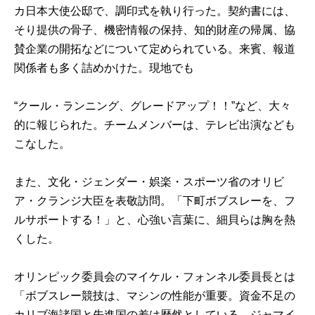
カ日本大使公邸で、調印式を執り行った。契約書には、
そり提供の骨子、機密情報の保持、知的財産の帰属、協
賛企業の開拓などについて定められている。来賓、報道
関係者も多く詰めかけた。現地でも
“クール・ランニング、グレードアップ！！”など、大々
的に報じられた。チームメンバーは、テレビ出演なども
こなした。
また、文化・ジェンダー・娯楽・スポーツ省のオリビ
ア・クランジ大臣を表敬訪問。「下町ボブスレーを、フ
ルサポートする！」と、心強い言葉に、細貝らは胸を熱
くした。
オリンピック委員会のマイケル・フォンネル委員長とは
「ボブスレー競技は、マシンの性能が重要。資金不足の
カリブ海諸国と先進国の差は歴然としている。ジャマイ