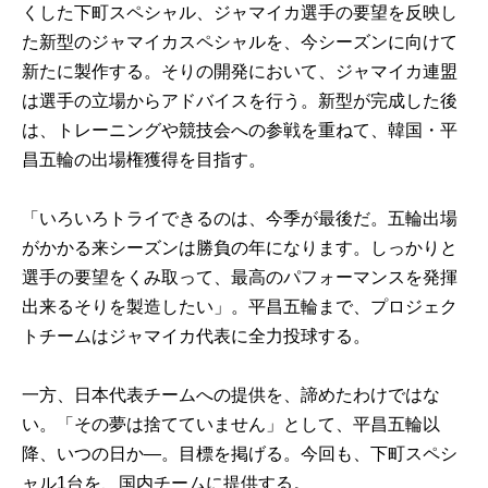
くした下町スペシャル、ジャマイカ選手の要望を反映し
た新型のジャマイカスペシャルを、今シーズンに向けて
新たに製作する。そりの開発において、ジャマイカ連盟
は選手の立場からアドバイスを行う。新型が完成した後
は、トレーニングや競技会への参戦を重ねて、韓国・平
昌五輪の出場権獲得を目指す。
「いろいろトライできるのは、今季が最後だ。五輪出場
がかかる来シーズンは勝負の年になります。しっかりと
選手の要望をくみ取って、最高のパフォーマンスを発揮
出来るそりを製造したい」。平昌五輪まで、プロジェク
トチームはジャマイカ代表に全力投球する。
一方、日本代表チームへの提供を、諦めたわけではな
い。「その夢は捨てていません」として、平昌五輪以
降、いつの日か―。目標を掲げる。今回も、下町スペシ
ャル1台を、国内チームに提供する。