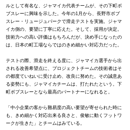
ルとして有名な、ジャマイカ代表チームが、その下町ボ
ブスレーに興味を示した。今年の1月から、長野市ボブ
スレー・リュージュパークで滑走テストを実施。ジャマ
イカ側の、要望に丁寧に応えた。そして、採用が決定。
技術力への高い評価はもちろんだが、決め手になったの
は、日本の町工場ならではのきめ細かい対応力だった。
テストの際、滑走を終える度に、ジャマイカ選手から出
される改善希望点に、プロジェクトチームの技術者はそ
の都度ていねいに受け止め、改良に努めた。その誠意あ
る姿勢にも、ジャマイカチームは、打たれたという。下
町ボブスレーとなら最高のパートナーになれると。
「中小企業の客から難易度の高い要望が寄せられた時に
も、きめ細かく対応出来る良さと、俊敏に動くフットワ
ークが生きた」とチームはみている。