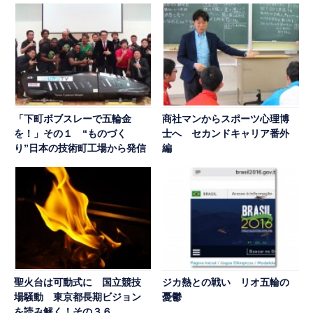
「下町ボブスレーで五輪金
商社マンからスポーツ心理博
を！」その１ “ものづく
士へ セカンドキャリア番外
り”日本の技術町工場から発信
編
聖火台は可動式に 国立競技
ジカ熱との戦い リオ五輪の
場騒動 東京都長期ビジョン
憂鬱
を読み解く！その３６