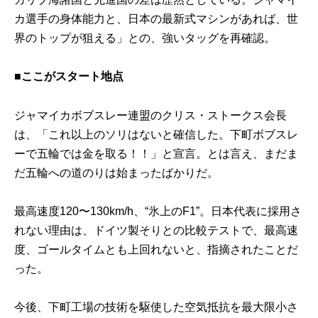
カ選手の身体能力と、日本の最新式マシンがあれば、世
界のトップが狙える」との、強いタッグを再確認。
■ここがスタート地点
ジャマイカボブスレー連盟のクリス・ストークス会長
は、「これ以上のソリはないと確信した。下町ボブスレ
ーで五輪では金を取る！！」と宣言。とは言え、まだま
だ五輪への道のりは始まったばかりだ。
最高速度120〜130km/h、“氷上の
F1”
。日本代表に採用さ
れない理由は、ドイツ製そりとの比較テストで、最高速
度、ゴールタイムとも上回れないと、指摘されたことだ
った。
今後、下町工場の技術を駆使した空気抵抗を最大限小さ