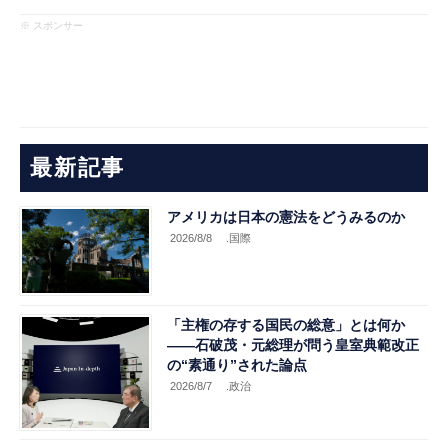
※ スポンサー
最新記事
アメリカは日本の憲法をどうみるのか
2026/8/8
.国際
「主権の存する国民の総意」とは何か
――石破茂・元総理が問う皇室典範改正
の“素通り”された論点
2026/8/7
.政治