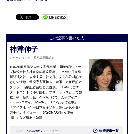
この記事を書いた人
神津伸子
ジャーナリスト・元産経新聞記者
1983年慶應義塾大学文学部卒業。同年4月シャー
プ株式会社入社東京広報室勤務。1987年2月産経
新聞社入社。多摩支局、社会部、文化部取材記者
として活動。警視庁方面担当、遊軍、気象庁記者
クラブ、演劇記者会などに所属。1994年にカナ
ダ・トロントに移り住む。フリーランスとして独
立。朝日新聞出版「AERA」にて「女子アイスホ
ッケー･スマイルJAPAN」「CAP女子増殖中」
「アイスホッケー日本女子ソチ五輪代表床亜矢可
選手インタビュー」「SAYONARA国立競技
場｝」など取材・執筆
ブログ
/
Facebook
/
ツイッター
執筆記事一覧