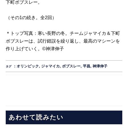
下町ボブスレー。
（
その1
の続き。全2回）
＊トップ写真：寒い長野の冬。チームジャマイカ＆下町
ボブスレーは、
試行錯誤を繰り返し、最高のマシーンを
作り上げていく。
©
神津伸子
：
オリンピック
,
ジャマイカ
,
ボブスレー
,
平昌
,
神津伸子
タグ
あわせて読みたい