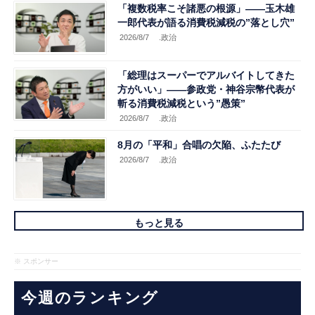
「複数税率こそ諸悪の根源」――玉木雄
一郎代表が語る消費税減税の”落とし穴”
2026/8/7
.政治
「総理はスーパーでアルバイトしてきた
方がいい」――参政党・神谷宗幣代表が
斬る消費税減税という”愚策”
2026/8/7
.政治
8月の「平和」合唱の欠陥、ふたたび
2026/8/7
.政治
もっと見る
※ スポンサー
今週のランキング