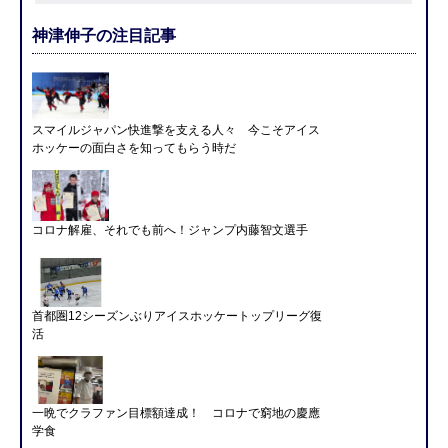
神津伸子の注目記事
スマイルジャパン快進撃を支える人々 今こそアイス
ホッケーの面白さを知ってもらう時だ
コロナ解雇、それでも前へ！ジャンプ内藤智文選手
首都圏12シーズンぶりアイスホッケートップリーグ復
活
一晩でクラファン目標額達成！ コロナで窮地の慶應
学食