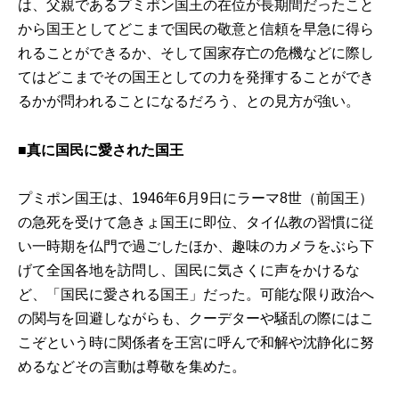
は、父親であるプミポン国王の在位が長期間だったこと
から国王としてどこまで国民の敬意と信頼を早急に得ら
れることができるか、そして国家存亡の危機などに際し
てはどこまでその国王としての力を発揮することができ
るかが問われることになるだろう、との見方が強い。
■真に国民に愛された国王
プミポン国王は、1946年6月9日にラーマ8世（前国王）
の急死を受けて急きょ国王に即位、タイ仏教の習慣に従
い一時期を仏門で過ごしたほか、趣味のカメラをぶら下
げて全国各地を訪問し、国民に気さくに声をかけるな
ど、「国民に愛される国王」だった。可能な限り政治へ
の関与を回避しながらも、クーデターや騒乱の際にはこ
こぞという時に関係者を王宮に呼んで和解や沈静化に努
めるなどその言動は尊敬を集めた。