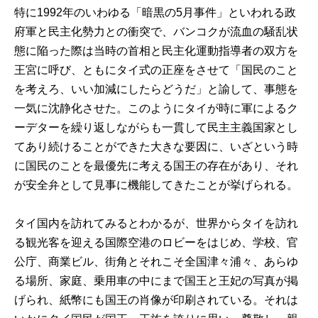
特に1992年のいわゆる「暗黒の5月事件」といわれる政
府軍と民主化勢力との衝突で、バンコクが流血の騒乱状
態に陥った際は当時の首相と民主化運動指導者の双方を
王宮に呼び、ともにタイ式の正座をさせて「国民のこと
を考えろ、いい加減にしたらどうだ」と諭して、事態を
一気に沈静化させた。このようにタイが時に軍によるク
ーデターを繰り返しながらも一貫して民主主義国家とし
てあり続けることができた大きな要因に、いざという時
に国民のことを最優先に考える国王の存在があり、それ
が安全弁として見事に機能してきたことが挙げられる。
タイ国内を訪れてみるとわかるが、世界からタイを訪れ
る観光客を迎える国際空港のロビーをはじめ、学校、官
公庁、商業ビル、街角とそれこそ全国津々浦々、あらゆ
る場所、家庭、乗用車の中にまで国王と王妃の写真が掲
げられ、紙幣にも国王の肖像が印刷されている。それは