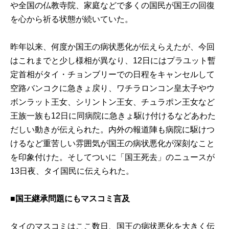
や全国の仏教寺院、家庭などで多くの国民が国王の回復
を心から祈る状態が続いていた。
昨年以来、何度か国王の病状悪化が伝えらえたが、今回
はこれまでと少し様相が異なり、12日にはプラユット暫
定首相がタイ・チョンブリーでの日程をキャンセルして
空路バンコクに急きょ戻り、ワチラロンコン皇太子やウ
ボンラット王女、シリントン王女、チュラポン王女など
王族一族も12日に同病院に急きょ駆け付けるなどあわた
だしい動きが伝えられた。内外の報道陣も病院に駆けつ
けるなど重苦しい雰囲気が国王の病状悪化が深刻なこと
を印象付けた。そしてついに「国王死去」のニュースが
13日夜、タイ国民に伝えられた。
■国王継承問題にもマスコミ言及
タイのマスコミはここ数日、国王の病状悪化を大きく伝