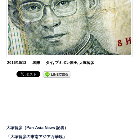
2016/10/13
.国際
タイ
,
プミポン国王
,
大塚智彦
大塚智彦
（Pan Asia News 記者）
「大塚智彦の東南アジア万華鏡」