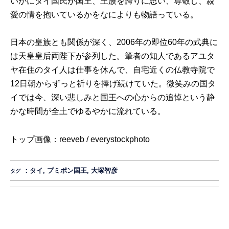
いかにタイ国民が国王、王族を誇りに思い、尊敬し、親
愛の情を抱いているかをなによりも物語っている。
日本の皇族とも関係が深く、2006年の即位60年の式典に
は天皇皇后両陛下が参列した。筆者の知人であるアユタ
ヤ在住のタイ人は仕事を休んで、自宅近くの仏教寺院で
12日朝からずっと祈りを捧げ続けていた。微笑みの国タ
イでは今、深い悲しみと国王への心からの追悼という静
かな時間が全土でゆるやかに流れている。
トップ画像：
reeveb
/
everystockphoto
：
タイ
,
プミポン国王
,
大塚智彦
タグ