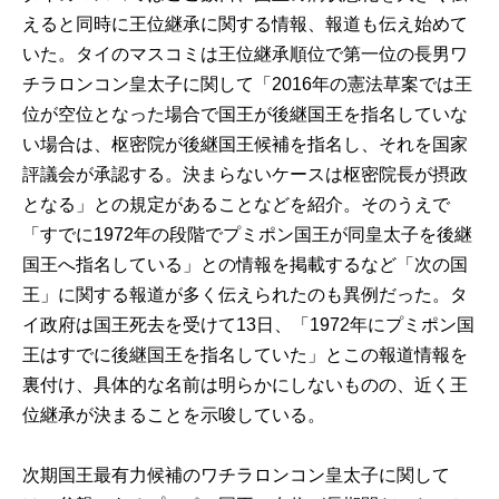
えると同時に王位継承に関する情報、報道も伝え始めて
いた。タイのマスコミは王位継承順位で第一位の長男ワ
チラロンコン皇太子に関して「2016年の憲法草案では王
位が空位となった場合で国王が後継国王を指名していな
い場合は、枢密院が後継国王候補を指名し、それを国家
評議会が承認する。決まらないケースは枢密院長が摂政
となる」との規定があることなどを紹介。そのうえで
「すでに1972年の段階でプミポン国王が同皇太子を後継
国王へ指名している」との情報を掲載するなど「次の国
王」に関する報道が多く伝えられたのも異例だった。タ
イ政府は国王死去を受けて13日、「1972年にプミポン国
王はすでに後継国王を指名していた」とこの報道情報を
裏付け、具体的な名前は明らかにしないものの、近く王
位継承が決まることを示唆している。
次期国王最有力候補のワチラロンコン皇太子に関して