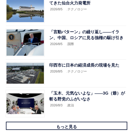
てきた仙台火力発電所
2026/8/5
.テクノロジー
「言動パターン」の繰り返し――イラ
ン、中国、ロシアに見る強権の駆け引き
2026/8/5
.国際
印西市に日本の経済成長の現場を見た
2026/8/5
.テクノロジー
「玉木、元気ないよな」――3G（爺）が
斬る野党のふがいなさ
2026/8/3
.政治
もっと見る