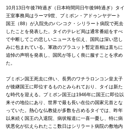
10月13日午後7時過ぎ（日本時間同日午後9時過ぎ）タイ
王室事務局はラーマ9世、プミポン・アドゥンヤデート
国王（88）が入院先のバンコク・シリラート病院で死去
したことを発表した。タイのテレビ局は通常番組をすべ
て中断してこの悲しいニュースを伝え、国民は深い悲し
みに包まれている。軍政のプラユット暫定首相は直ちに
追悼の声明を発表し、国民が等しく喪に服すことを求め
た。
プミポン国王死去に伴い、長男のワチラロンコン皇太子
が後継国王に即位するものとみられており、タイは新た
な時代を迎える。プミポン国王は1946年に国王に即位以
来その地位にあり、世界で最も長い在位の国家元首とな
っていた。熱心な仏教徒が多数を占めるタイでは、昨年
以来続く国王の入退院、病状報道に一喜一憂し、特に病
状悪化が伝えられたここ数日はシリラート病院の敷地内