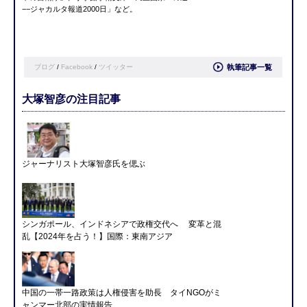
−−ジャカルタ報道2000日」など。
ブログ
/
Facebook
/
ツイッター
執筆記事一覧
大塚智彦の注目記事
ジャーナリスト大塚智彦氏を偲ぶ
シンガポール、インドネシアで政権交代へ 変革と混
乱【2024年を占う！】国際：東南アジア
中国の一帯一路政策は人権侵害を助長 タイNGOがミ
ャンマー北部の実情報告