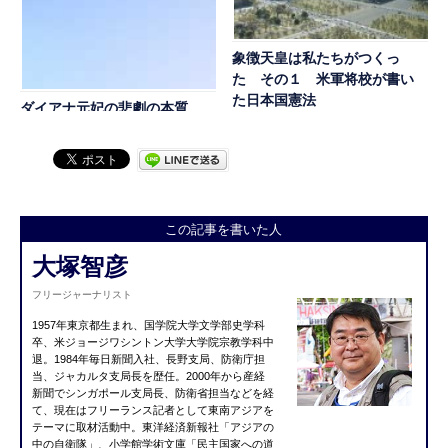
象徴天皇は私たちがつくっ
た その１ 米軍将校が書い
た日本国憲法
ダイアナ元妃の悲劇の本質
知られざる王者の退位その７
この記事を書いた人
大塚智彦
フリージャーナリスト
1957年東京都生まれ、国学院大学文学部史学科
卒、米ジョージワシントン大学大学院宗教学科中
退。1984年毎日新聞入社、長野支局、防衛庁担
当、ジャカルタ支局長を歴任。2000年から産経
新聞でシンガポール支局長、防衛省担当などを経
て、現在はフリーランス記者として東南アジアを
テーマに取材活動中。東洋経済新報社「アジアの
中の自衛隊」、小学館学術文庫「民主国家への道