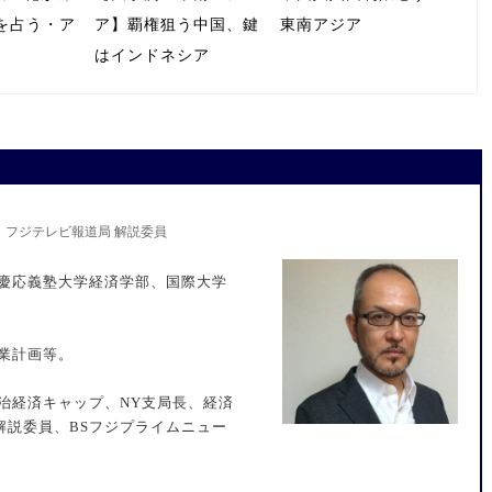
年を占う・ア
ア】覇権狙う中国、鍵
東南アジア
はインドネシア
・フジテレビ報道局 解説委員
。慶応義塾大学経済学部、国際大学
事業計画等。
政治経済キャップ、NY支局長、経済
解説委員、BSフジプライムニュー