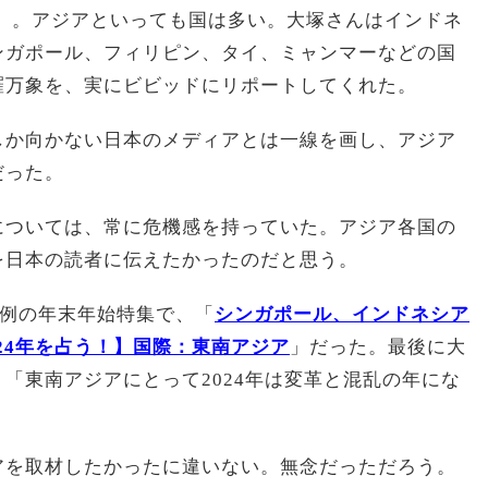
1日）。アジアといっても国は多い。大塚さんはインドネ
ンガポール、フィリピン、タイ、ミャンマーなどの国
羅万象を、実にビビッドにリポートしてくれた。
しか向かない日本のメディアとは一線を画し、アジア
だった。
については、常に危機感を持っていた。アジア各国の
を日本の読者に伝えたかったのだと思う。
pth恒例の年末年始特集で、「
シンガポール、インドネシア
24年を占う！】国際：東南アジア
」だった。最後に大
「東南アジアにとって2024年は変革と混乱の年にな
アを取材したかったに違いない。無念だっただろう。