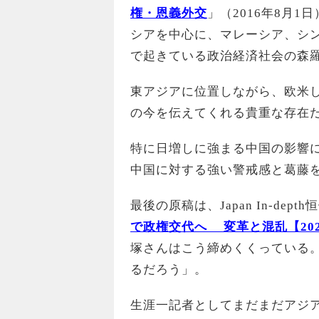
権・恩義外交
」（2016年8月
シアを中心に、マレーシア、シ
で起きている政治経済社会の森
東アジアに位置しながら、欧米
の今を伝えてくれる貴重な存在
特に日増しに強まる中国の影響
中国に対する強い警戒感と葛藤
最後の原稿は、Japan In-de
で政権交代へ 変革と混乱【20
塚さんはこう締めくくっている。
るだろう」。
生涯一記者としてまだまだアジ