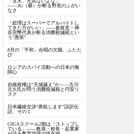
「玉木、元気ないよな」
――3G（爺）が斬る野党のふがい
なさ
「総理はスーパーでアルバイトし
てきた方がいい」――参政党・神
谷宗幣代表が斬る消費税減税とい
う”愚策”
8月の「平和」合唱の欠陥、ふたた
び
ロシアのスパイ活動への日本の無
関心
自維政権は“天城越え”か――古川
元久氏が問う消費税減税と円安リ
スク
日米繊維交渉“善処します”誤訳伝
説 その１
GIGAスクール2期は「ストップし
ている」——教員・校長・起業家
が語る教育現場の現在地