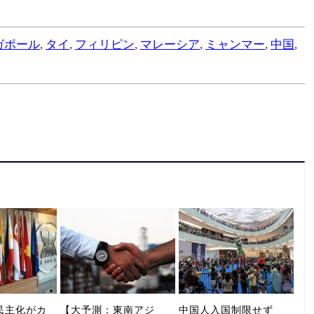
ガポール
,
タイ
,
フィリピン
,
マレーシア
,
ミャンマー
,
中国
,
民主化がカ
【大予測：東南アジ
中国人入国制限せず