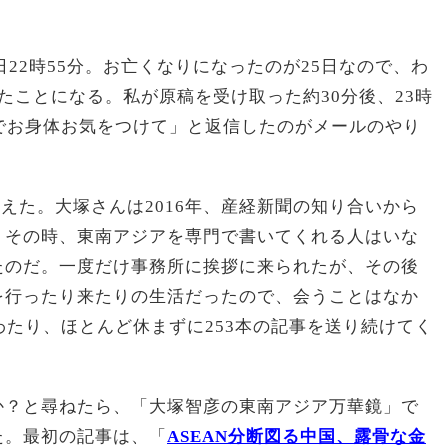
日22時55分。お亡くなりになったのが25日なので、わ
たことになる。私が原稿を受け取った約30分後、23時
でお身体お気をつけて」と返信したのがメールのやり
0周年を迎えた。大塚さんは2016年、産経新聞の知り合いから
。その時、東南アジアを専門で書いてくれる人はいな
たのだ。一度だけ事務所に挨拶に来られたが、その後
を行ったり来たりの生活だったので、会うことはなか
わたり、ほとんど休まずに253本の記事を送り続けてく
か？と尋ねたら、「大塚智彦の東南アジア万華鏡」で
た。最初の記事は、「
ASEAN分断図る中国、露骨な金