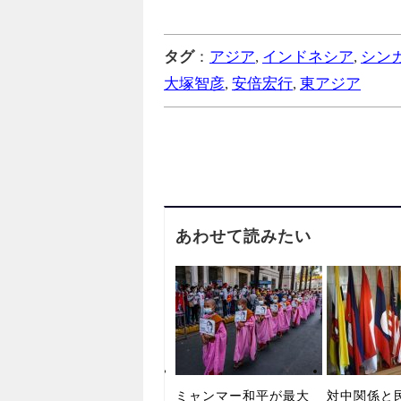
タグ
：
アジア
,
インドネシア
,
シン
大塚智彦
,
安倍宏行
,
東アジア
あわせて読みたい
ミャンマー和平が最大
対中関係と