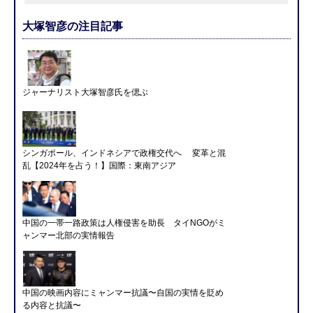
大塚智彦の注目記事
ジャーナリスト大塚智彦氏を偲ぶ
シンガポール、インドネシアで政権交代へ 変革と混
乱【2024年を占う！】国際：東南アジア
中国の一帯一路政策は人権侵害を助長 タイNGOがミ
ャンマー北部の実情報告
中国の映画内容にミャンマー抗議〜自国の実情を貶め
る内容と抗議〜