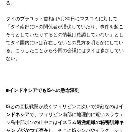
る。
タイのプラユット首相は5月30日にマスコミに対して
「タイ南部にISの関係者が潜伏していたり、事件を起こ
そうとしていたりするとの情報は確認していない」とし
てタイ国内にISは存在しないとの見方を明らかにしてい
る。こうしたことから今回の会議にはタイは参加してい
ない。
■インドネシアでもISへの懸念深刻
ISとの直接戦闘が続くフィリピンに次いで深刻なのは
イ
ンドネシア
で、フィリピン南部に地理的に近いスラウェ
シ島中部ポソの山中には
イスラム過激組織の秘密訓練キ
ャンプがかつて存在
し、そこにISシンパやイラク、シリ