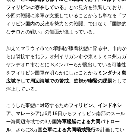
フィリピンに存在している
」との見方を強調しており、
今回の戦闘に米軍が支援していることからも単なる「フ
ィリピン国内の反政府勢力との戦闘」ではなく「国際的
なテロとの戦い」の側面が強まっている。
加えてマラウィ市での戦闘が膠着状態に陥る中、市内か
らは隣接する北ラナオ州イリガン市や東ミサミス州カガ
ヤンデオロ市などにISメンバーらが脱出している可能性
をフィリピン国軍が明らかにしたことから
ミンダナオ島
広域そして周辺海域での警戒、監視が喫緊の課題
として
浮上している。
こうした事態に対応するため
フィリピン、インドネシ
ア、マレーシア
は6月19日からフィリピン南部のスール
ー海周辺海域での3カ国
海軍艦艇による共同パトロー
ル
、さらに3カ国
空軍による共同哨戒飛行
を計画してい