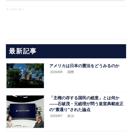
※ スポンサー
最新記事
アメリカは日本の憲法をどうみるのか
2026/8/8
.国際
「主権の存する国民の総意」とは何か
――石破茂・元総理が問う皇室典範改正
の“素通り”された論点
2026/8/7
.政治