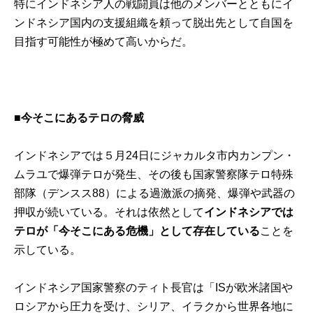
特にインドネシア人の戦闘員は他のメンバーとともにイ
ンドネシア国内の支援組織を頼って脱出先として自国を
目指す可能性が極めて高いからだ。
■今そこにあるテロの脅威
インドネシアでは５月24日にジャカルタ市内カンプン・
ムラユで爆弾テロが発生、その後も国家警察隊テロ特殊
部隊（デンスス88）による過激派の摘発、爆弾や武器の
押収が続いている。それは依然として
インドネシアでは
テロが「今そこにある危機」として存在している
ことを
示している。
インドネシア国家警察のティト長官は「ISが欧米諸国や
ロシアから圧力を受け、シリア、イラクから世界各地に