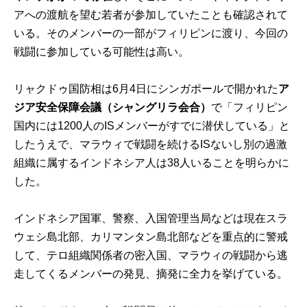
アへの渡航を望む若者が参加していたことも確認されて
いる。そのメンバーの一部がフィリピンに渡り、今回の
戦闘に参加している可能性は高い。
リャクドゥ国防相は6月4日にシンガポールで開かれた
ア
ジア安全保障会議（シャングリラ会合）
で「フィリピン
国内には1200人のISメンバーがすでに潜伏している」と
したうえで、マラウィで戦闘を続けるISないし別の過激
組織に属するインドネシア人は38人いることを明らかに
した。
インドネシア国軍、警察、入国管理当局などは現在スラ
ウェシ島北部、カリマンタン島北部などを重点的に警戒
して、テロ組織関係者の密入国、マラウィの戦闘から逃
走してくるメンバーの発見、摘発に全力を挙げている。