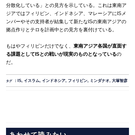
分散化している」との見方を示している。これは東南ア
ジアではフィリピン、インドネシア、マレーシアにISメ
ンバーやその支持者が結集して新たなISの東南アジアの
拠点作りとテロを計画中との見方を裏付けている。
もはやフィリピンだけでなく、
東南アジア各国が直面す
る課題としてISとの戦いが現実のものとなっている
の
だ。
：
IS
,
イスラム
,
インドネシア
,
フィリピン
,
ミンダナオ
,
大塚智彦
タグ
あわせて読みたい