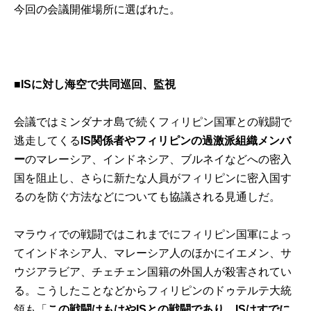
今回の会議開催場所に選ばれた。
■IS
に対し海空で共同巡回、監視
会議ではミンダナオ島で続くフィリピン国軍との戦闘で
逃走してくる
IS関係者やフィリピンの過激派組織メンバ
ー
のマレーシア、インドネシア、ブルネイなどへの密入
国を阻止し、さらに新たな人員がフィリピンに密入国す
るのを防ぐ方法などについても協議される見通しだ。
マラウィでの戦闘ではこれまでにフィリピン国軍によっ
てインドネシア人、マレーシア人のほかにイエメン、サ
ウジアラビア、チェチェン国籍の外国人が殺害されてい
る。こうしたことなどからフィリピンのドゥテルテ大統
領も「
この戦闘はもはやISとの戦闘であり、ISはすでに