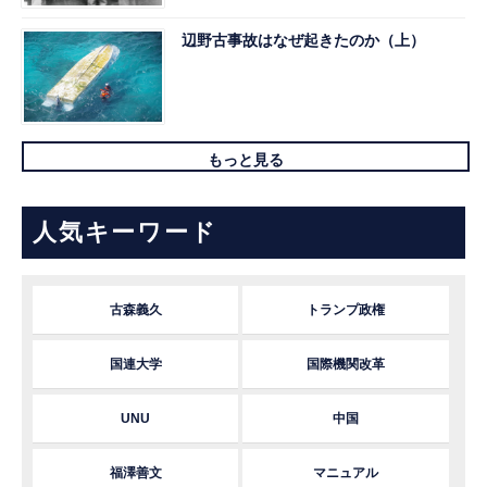
辺野古事故はなぜ起きたのか（上）
もっと見る
人気キーワード
古森義久
トランプ政権
国連大学
国際機関改革
UNU
中国
福澤善文
マニュアル