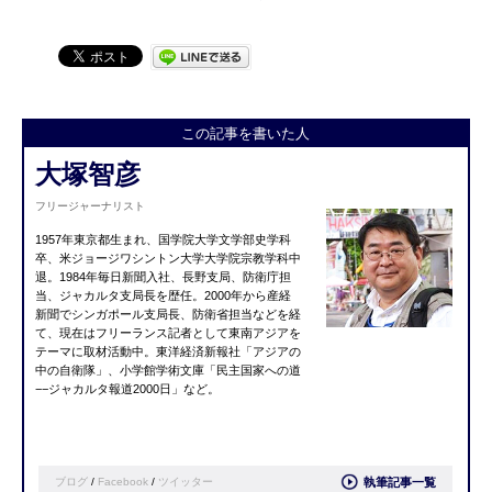
この記事を書いた人
大塚智彦
フリージャーナリスト
1957年東京都生まれ、国学院大学文学部史学科
卒、米ジョージワシントン大学大学院宗教学科中
退。1984年毎日新聞入社、長野支局、防衛庁担
当、ジャカルタ支局長を歴任。2000年から産経
新聞でシンガポール支局長、防衛省担当などを経
て、現在はフリーランス記者として東南アジアを
テーマに取材活動中。東洋経済新報社「アジアの
中の自衛隊」、小学館学術文庫「民主国家への道
−−ジャカルタ報道2000日」など。
ブログ
/
Facebook
/
ツイッター
執筆記事一覧