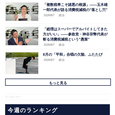
「複数税率こそ諸悪の根源」――玉木雄
一郎代表が語る消費税減税の”落とし穴”
2026/8/7
.政治
「総理はスーパーでアルバイトしてきた
方がいい」――参政党・神谷宗幣代表が
斬る消費税減税という”愚策”
2026/8/7
.政治
8月の「平和」合唱の欠陥、ふたたび
2026/8/7
.政治
もっと見る
※ スポンサー
今週のランキング