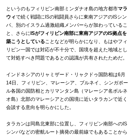
というのもフィリピン南部ミンダナオ島の地方都市
マラ
ウィ
で続く戦闘にISの戦闘員さらに東南アジアのISシン
パ、別のイスラム過激組織メンバーらが加わっているこ
と、さらに
ISがフィリピン南部に東南アジアのIS拠点を
築こうとしている
ことなどが明らかになり、もはやフィ
リピン一国では対応が不十分で、国境を超えた地域とし
て対処すべき問題であるとの認識が共有されたためだ。
インドネシアのリャミザード・リャクドゥ国防相は6月
14日、フィリピン、マレーシア、ブルネイ、シンガポー
ル各国の国防相とカリマンタン島（マレーシア名ボルネ
オ島）北部のマレーシアとの国境に近いタラカンで近く
会談する意向を明らかにした。
タラカンは同島北東部に位置し、フィリピン南部へのIS
シンパなどの密航ルート摘発の最前線でもあることから