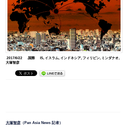
2017/6/22
.国際
IS
,
イスラム
,
インドネシア
,
フィリピン
,
ミンダナオ
,
大塚智彦
大塚智彦
（Pan Asia News 記者）