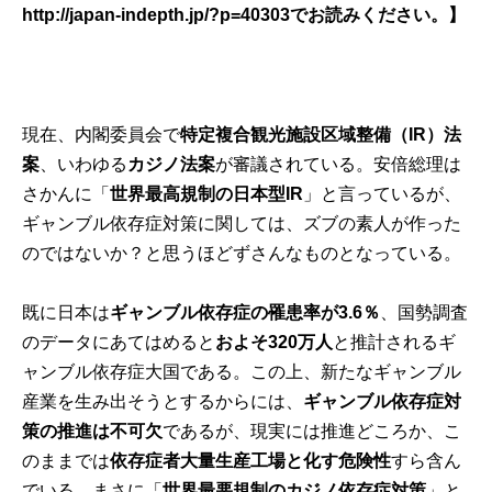
http://japan-indepth.jp/?p=40303
でお読みください。】
現在、内閣委員会で
特定複合観光施設区域整備（
IR
）法
案
、いわゆる
カジノ法案
が審議されている。安倍総理は
さかんに「
世界最高規制の日本型
IR
」と言っているが、
ギャンブル依存症対策に関しては、ズブの素人が作った
のではないか？と思うほどずさんなものとなっている。
既に日本は
ギャンブル依存症の罹患率が
3.6
％
、国勢調査
のデータにあてはめると
およそ
320
万人
と推計されるギ
ャンブル依存症大国である。この上、新たなギャンブル
産業を生み出そうとするからには、
ギャンブル依存症対
策の推進は不可欠
であるが、現実には推進どころか、こ
のままでは
依存症者大量生産工場と化す危険性
すら含ん
でいる。まさに「
世界最悪規制のカジノ依存症対策
」と