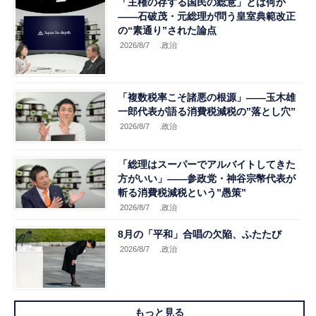
「主権の存する国民の総意」とは何か
――石破茂・元総理が問う皇室典範改正
の“素通り”された論点
2026/8/7
.政治
「複数税率こそ諸悪の根源」――玉木雄
一郎代表が語る消費税減税の”落とし穴”
2026/8/7
.政治
「総理はスーパーでアルバイトしてきた
方がいい」――参政党・神谷宗幣代表が
斬る消費税減税という”愚策”
2026/8/7
.政治
8月の「平和」合唱の欠陥、ふたたび
2026/8/7
.政治
もっと見る