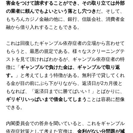
害金をつけて請求することができ、その取り立ては外部
の業者に頼んでもよいという落とし穴つき
だ。そして、
もちろんカジノ金融の他に、銀行、信販会社、消費者金
融から借り入れすることもできる。
これは回復したギャンブル依存症者の立場から言わせて
もらうと、最悪の規定である。様々なスクリーニングテ
ストを見て頂ければわかるが、ギャンブル依存症者の特
徴に「
ギャンブルで負けた金は、ギャンブルで取り返
す。
」と考えてしまう特徴がある。無利子で貸してくれ
る金が目の前にぶら下がりながら、返済日が2カ月後と
もなれば、「返済日までに勝てばいい！」とばかりに、
ギリギリいっぱいまで借金してしまう
ことは容易に想像
できる。
内閣委員会での答弁を聞いていると、これをギャンブル
依存症対策として考えた官僚は、
金利がない分問題が減