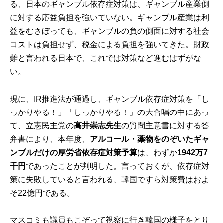
る、日本のギャンブル依存症対策は、ギャンブル産業側
に対する応益負担を強いていない。ギャンブル産業は利
益をむさぼっても、ギャンブルの負の側面に対する社会
コストは負担せず、税金による負担を強いてきた。財政
難と言われる日本で、これでは対策など進むはずがな
い。
現に、IR推進法が通過し、ギャンブル依存症対策を「し
っかりやる！」「しっかりやる！」の大合唱の中にあっ
て、立憲民主党の
高井崇志先生
の質問主意書に対する答
弁書により、本年度、
アルコール・薬物をのぞいたギャ
ンブルだけの厚労省依存症対策予算
は、わずか
1942
万
7
千円
であったことが判明した。言っておくが、依存症対
策に失敗していると言われる、韓国ですら対策費はおよ
そ22億円である。
マスコミも議員もこぞって視察に行き韓国の様子をとり