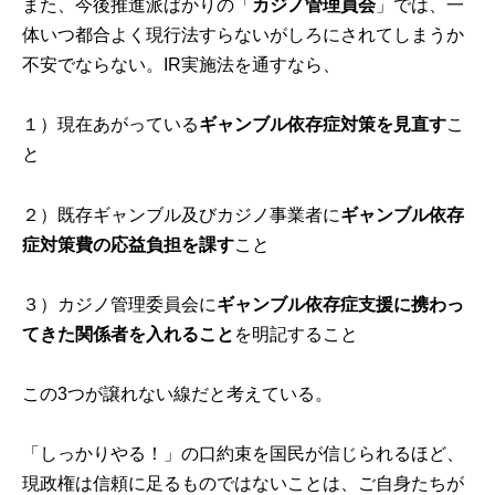
また、今後推進派ばかりの「
カジノ管理員会
」では、一
体いつ都合よく現行法すらないがしろにされてしまうか
不安でならない。IR実施法を通すなら、
１）現在あがっている
ギャンブル依存症対策を見直す
こ
と
２）既存ギャンブル及びカジノ事業者に
ギャンブル依存
症対策費の応益負担を課す
こと
３）カジノ管理委員会に
ギャンブル依存症支援に携わっ
てきた関係者を入れること
を明記すること
この3つが譲れない線だと考えている。
「しっかりやる！」の口約束を国民が信じられるほど、
現政権は信頼に足るものではないことは、ご自身たちが