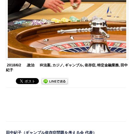
2018/6/2
.政治
IR法案
,
カジノ
,
ギャンブル
,
依存症
,
特定金融業務
,
田中
紀子
田中紀子
（ギャンブル依存症問題を考える会 代表）