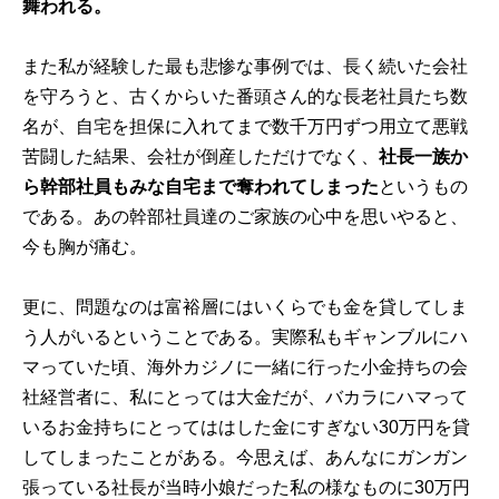
舞われる。
また私が経験した最も悲惨な事例では、長く続いた会社
を守ろうと、古くからいた番頭さん的な長老社員たち数
名が、自宅を担保に入れてまで数千万円ずつ用立て悪戦
苦闘した結果、会社が倒産しただけでなく、
社長一族か
ら幹部社員もみな自宅まで奪われてしまった
というもの
である。あの幹部社員達のご家族の心中を思いやると、
今も胸が痛む。
更に、問題なのは富裕層にはいくらでも金を貸してしま
う人がいるということである。実際私もギャンブルにハ
マっていた頃、海外カジノに一緒に行った小金持ちの会
社経営者に、私にとっては大金だが、バカラにハマって
いるお金持ちにとってははした金にすぎない30万円を貸
してしまったことがある。今思えば、あんなにガンガン
張っている社長が当時小娘だった私の様なものに30万円