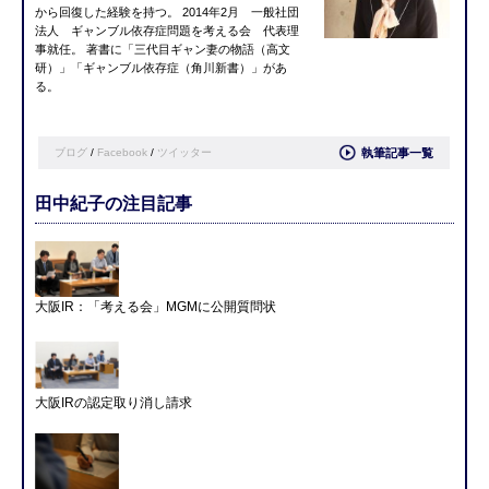
から回復した経験を持つ。 2014年2月 一般社団
法人 ギャンブル依存症問題を考える会 代表理
事就任。 著書に「三代目ギャン妻の物語（高文
研）」「ギャンブル依存症（角川新書）」があ
る。
ブログ
/
Facebook
/
ツイッター
執筆記事一覧
田中紀子の注目記事
大阪IR：「考える会」MGMに公開質問状
大阪IRの認定取り消し請求