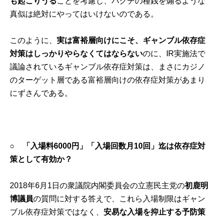
も起こりうる
ことを考慮し、バクチの種銭を煽るような
真似は絶対にやってはいけないのである。
このように、
実は富裕層向けにこそ、ギャンブル依存症
対策はしっかりやらなくてはならない
のに、IR実施法で
議論されているギャンブル依存症対策は、まさにカジノ
のターゲット層である富裕層向けの依存症対策があまり
にずさんである。
○ 「入場料6000円」「入場回数月10回」迄は依存症対
策として有効か？
2018年6月1日の衆議院内閣委員会の立憲民主党の
初鹿明
博議員
の質問に対する答えで、これら入場制限はギャン
ブル依存症対策ではなく、
安易な入場を抑止する予防策