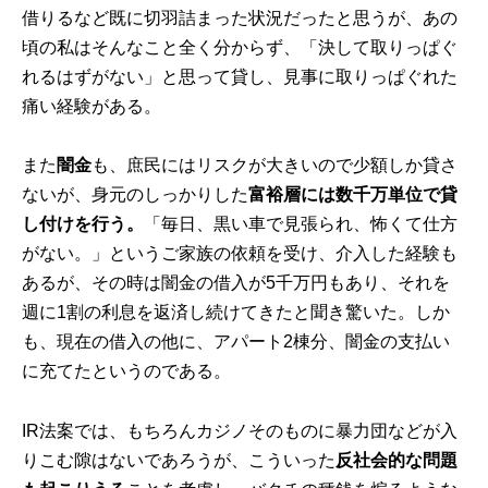
借りるなど既に切羽詰まった状況だったと思うが、あの
頃の私はそんなこと全く分からず、「決して取りっぱぐ
れるはずがない」と思って貸し、見事に取りっぱぐれた
痛い経験がある。
また
闇金
も、庶民にはリスクが大きいので少額しか貸さ
ないが、身元のしっかりした
富裕層には数千万単位で貸
し付けを行う。
「毎日、黒い車で見張られ、怖くて仕方
がない。」というご家族の依頼を受け、介入した経験も
あるが、その時は闇金の借入が5千万円もあり、それを
週に1割の利息を返済し続けてきたと聞き驚いた。しか
も、現在の借入の他に、アパート2棟分、闇金の支払い
に充てたというのである。
IR法案では、もちろんカジノそのものに暴力団などが入
りこむ隙はないであろうが、こういった
反社会的な問題