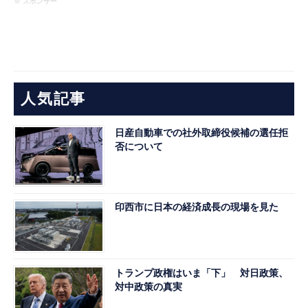
※ スポンサー
人気記事
日産自動車での社外取締役候補の選任拒
否について
印西市に日本の経済成長の現場を見た
トランプ政権はいま「下」 対日政策、
対中政策の真実