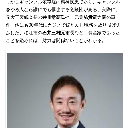
しかしギャンブル依存症は精神疾患であり、ギャンブル
をやる人なら誰にでも罹患する危険性がある。実際に、
元大王製紙会長の
井川意高氏
や、元関脇
貴闘力関
の事
件、他にも90年代にカジノで破たんし職務を放り投げ失
踪した、狛江市の
石井三雄元市長
なども資産家であった
ことを鑑みれば、財力は関係ないことがわかる。