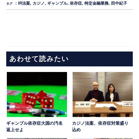
：
IR法案
,
カジノ
,
ギャンブル
,
依存症
,
特定金融業務
,
田中紀子
タグ
あわせて読みたい
ギャンブル依存症大国の汚名
カジノ法案、依存症対策盛り
返上せよ
込め