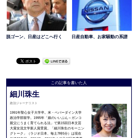
脱ゴーン、日産はどこへ行く
日産自動車、お家騒動の系譜
この記事を書いた人
細川珠生
政治ジャーナリスト
1991年聖心女子大学卒。米・ペパーダイン大学
政治学部留学。1995年「娘のいいぶん～ガンコ
親父にうまく育てられる法」で第15回日本文芸
大賞女流文学新人賞受賞。「細川珠生のモーニン
グトーク」（ラジオ日本、毎土7時5分）は現在