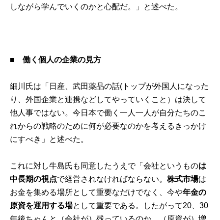
しながら学んでいくのかと心配だ。」と述べた。
■
働く個人の企業の見方
細川氏は「日産、武田薬品の話(トップが外国人になった
り、外国企業と連携などしてやっていくこと）は決して
他人事ではない。今日本で働く一人一人が自分たちのこ
れからの戦略のために何が必要なのかを考えるきっかけ
にすべき」と述べた。
これに対し牛島氏も同意したうえで「会社というもの
は
中長期の視点
で経営されなければならない。
株式市場
は
お金を集める場所として重要なだけでなく、今や
年金の
原資を運用する場
として重要である。したがって20、30
年後ちゃんと（会社が）残っているのか、（原資が）増