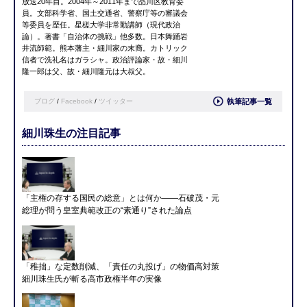
放送20年目。2004年～2011年まで品川区教育委
員。文部科学省、国土交通省、警察庁等の審議会
等委員を歴任。星槎大学非常勤講師（現代政治
論）。著書「自治体の挑戦」他多数。日本舞踊岩
井流師範。熊本藩主・細川家の末裔。カトリック
信者で洗礼名はガラシャ。政治評論家・故・細川
隆一郎は父、故・細川隆元は大叔父。
ブログ
/
Facebook
/
ツイッター
執筆記事一覧
細川珠生の注目記事
「主権の存する国民の総意」とは何か――石破茂・元
総理が問う皇室典範改正の“素通り”された論点
「稚拙」な定数削減、「責任の丸投げ」の物価高対策
細川珠生氏が斬る高市政権半年の実像