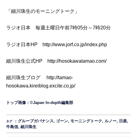
「細川珠生のモーニングトーク」
ラジオ日本 毎週土曜日午前7時05分～7時20分
ラジオ日本HP
http://www.jorf.co.jp/index.php
細川珠生公式HP
http://hosokawatamao.com/
細川珠生ブログ
http://tamao-
hosokawa.kireiblog.excite.co.jp/
トップ画像：©Japan In-depth編集部
：
グループガバナンス
,
ゴーン
,
モーニングトーク
,
ルノー
,
日産
,
タグ
牛島信
,
細川珠生