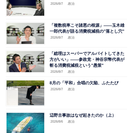
2026/8/7
.政治
「複数税率こそ諸悪の根源」――玉木雄
一郎代表が語る消費税減税の”落とし穴”
2026/8/7
.政治
「総理はスーパーでアルバイトしてきた
方がいい」――参政党・神谷宗幣代表が
斬る消費税減税という”愚策”
2026/8/7
.政治
8月の「平和」合唱の欠陥、ふたたび
2026/8/7
.政治
辺野古事故はなぜ起きたのか（上）
2026/8/6
.政治