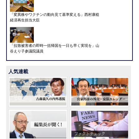
「変異株やワクチンの動向見て基準変える」西村康稔
経済再生担当大臣
「拉致被害者の即時一括帰国を一日も早く実現を」山
谷えり子参議院議員
人気連載