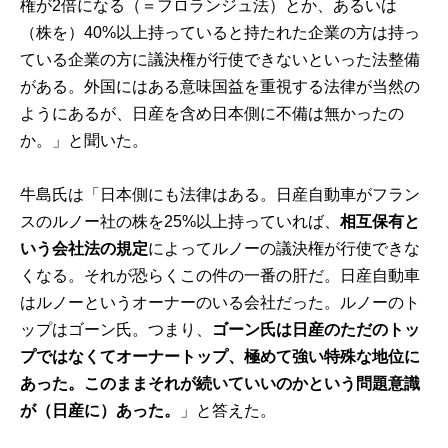
権が2倍になる（＝フロランジュ法）とか、あるいは
（株を）40%以上持っていると持たれた企業の方は持っ
ている企業の方に議決権が行使できないといった法整備
がある。外国にはある意味国益を重視する法律が当然の
ようにあるが、日産を含め日本側に不備は無かったの
か。」と聞いた。
牛島氏は「日本側にも法律はある。日産自動車がフラン
スのルノー社の株を25%以上持っていれば、
相互保有と
いう会社法の規定
によってルノーの議決権が行使できな
くなる。それが恐らくこの件の一番の肝だ。日産自動車
はルノーというオーナーのいる会社だった。ルノーのト
ップはゴーン氏。つまり、
ゴーン氏は日産のただのトッ
プではなくてオーナートップ、極めて強い特殊な地位に
あった。このままそれが続いていいのかという問題意識
が（日産に）あった。
」と答えた。