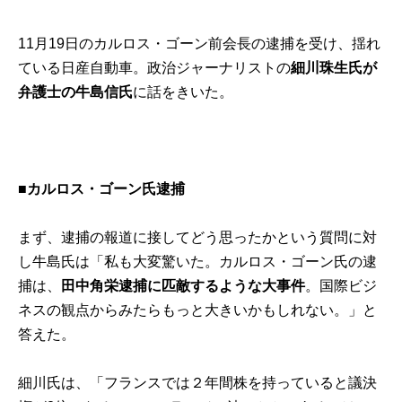
11月19日のカルロス・ゴーン前会長の逮捕を受け、揺れ
ている日産自動車。政治ジャーナリストの
細川珠生氏が
弁護士の牛島信氏
に話をきいた。
■
カルロス・ゴーン氏逮捕
まず、逮捕の報道に接してどう思ったかという質問に対
し牛島氏は「私も大変驚いた。カルロス・ゴーン氏の逮
捕は、
田中角栄逮捕に匹敵するような大事件
。国際ビジ
ネスの観点からみたらもっと大きいかもしれない。」と
答えた。
細川氏は、「フランスでは２年間株を持っていると議決