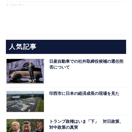
※ スポンサー
人気記事
日産自動車での社外取締役候補の選任拒
否について
印西市に日本の経済成長の現場を見た
トランプ政権はいま「下」 対日政策、
対中政策の真実