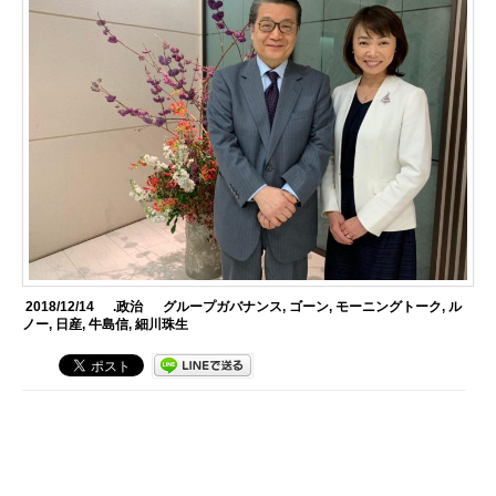
2018/12/14
.政治
グループガバナンス
,
ゴーン
,
モーニングトーク
,
ル
ノー
,
日産
,
牛島信
,
細川珠生