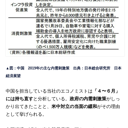
▲図：中国 2019年の主な内需刺激策 出典：日本総合研究所
日本
経済展望
中国を担当している当社のエコノミストは
「４〜６月」
には持ち直す
と分析している。
政府の内需刺激策
がしっ
かり出てきたことと、
米中対立の当面の緩和
がその理由
として挙げられる。