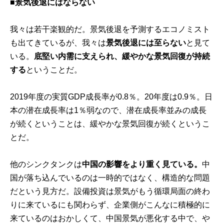
■景気後退にはならない
我々は若干楽観的だ。景気後退を予測するエコノミスト
も出てきているが、我々は
景気後退には至らない
と見て
いる。
底堅い内需に支えられ、緩やかな景気回復が持続
する
ということだ。
2019年度の実質GDP成長率が0.8％。20年度は0.9％。日
本の潜在成長率は1％弱なので、潜在成長率並みの成長
が続くということは、緩やかな景気回復が続くというこ
とだ。
他のシンクタンクは
中国の影響をより重く見ている。
中
国が落ち込んでいるのは一時的ではなく、構造的な問題
だという見方だ。設備投資は景気がもう循環局面の終わ
りに来ているにも関わらず、企業側がこんなに積極的に
来ているのはおかしくて、中国景気が悪化する中で、や