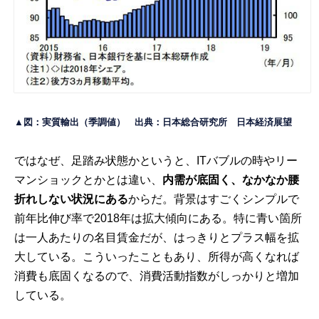
▲図：実質輸出（季調値） 出典：日本総合研究所
日本経済展望
ではなぜ、足踏み状態かというと、ITバブルの時やリー
マンショックとかとは違い、
内需が底固く、なかなか腰
折れしない状況にある
からだ。背景はすごくシンプルで
前年比伸び率で2018年は拡大傾向にある。特に青い箇所
は一人あたりの名目賃金だが、はっきりとプラス幅を拡
大している。こういったこともあり、所得が高くなれば
消費も底固くなるので、消費活動指数がしっかりと増加
している。