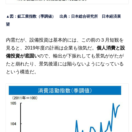
▲図：鉱工業指数（季調値） 出典：日本総合研究所
日本経済展
望
内需だが、設備投資は基本的には、この前の３月短観を
見ると、2019年度の計画は企業も強気だ。
個人消費と設
備投資が底固い
ので、輸出が下振れしても景気ががたが
たと崩れたり、景気後退には陥らないようになっている
という構造だ。