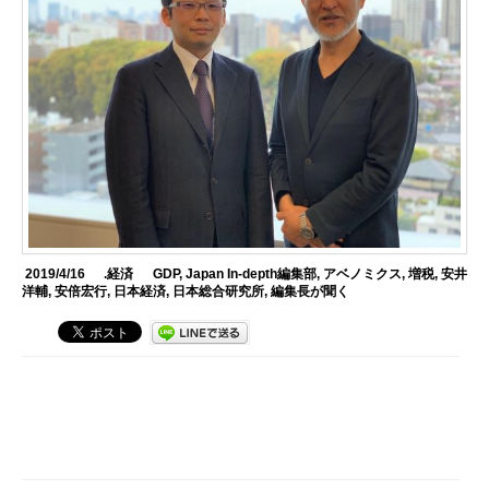
2019/4/16
.経済
GDP
,
Japan In-depth編集部
,
アベノミクス
,
増税
,
安井
洋輔
,
安倍宏行
,
日本経済
,
日本総合研究所
,
編集長が聞く