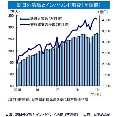
▲図：訪日外客数とインバウンド消費（季調値） 出典：日本総合研