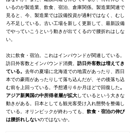
いるのが製造業、飲食、宿泊、倉庫関係。製造業関連で
見ると、今、製造業では設備投資が過剰ではなく、むし
ろ不足している。古い工場を新しく更新して、最新設備
でやっていこうという動きが出てくるので腰折れはしな
い。
次に飲食・宿泊。これはインバウンドが関連している。
訪日外客数とインバウンド消費。
訪日外客数は増えてき
ている。
去年の夏場に北海道での地震があったり、西日
本での豪雨があったりして落ち込んだが、その後落ち込
む前を上回っている。予想通り６か月ほどで回復した
。
アジア新興国の中所得者層が拡大
しているという大きな
動きがある。日本としても観光客受け入れ態勢を整備し
ている。オリンピックが終わっても、
飲食・宿泊の伸び
は腰折れしない
のではないか。