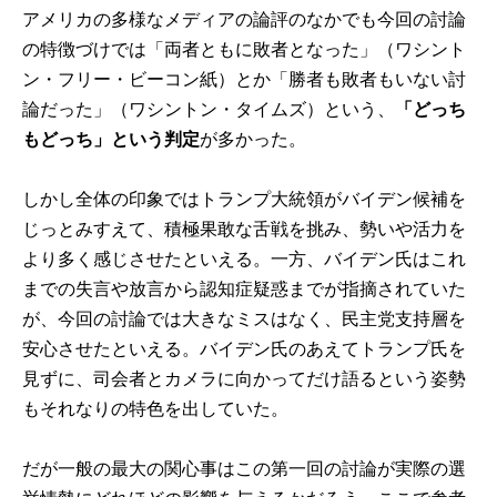
アメリカの多様なメディアの論評のなかでも今回の討論
の特徴づけでは「両者ともに敗者となった」（ワシント
ン・フリー・ビーコン紙）とか「勝者も敗者もいない討
論だった」（ワシントン・タイムズ）という、
「どっち
もどっち」という判定
が多かった。
しかし全体の印象ではトランプ大統領がバイデン候補を
じっとみすえて、積極果敢な舌戦を挑み、勢いや活力を
より多く感じさせたといえる。一方、バイデン氏はこれ
までの失言や放言から認知症疑惑までが指摘されていた
が、今回の討論では大きなミスはなく、民主党支持層を
安心させたといえる。バイデン氏のあえてトランプ氏を
見ずに、司会者とカメラに向かってだけ語るという姿勢
もそれなりの特色を出していた。
だが一般の最大の関心事はこの第一回の討論が実際の選