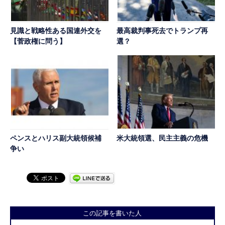
見識と戦略性ある国連外交を
最高裁判事死去でトランプ再
【菅政権に問う】
選？
ペンスとハリス副大統領候補
米大統領選、民主主義の危機
争い
この記事を書いた人