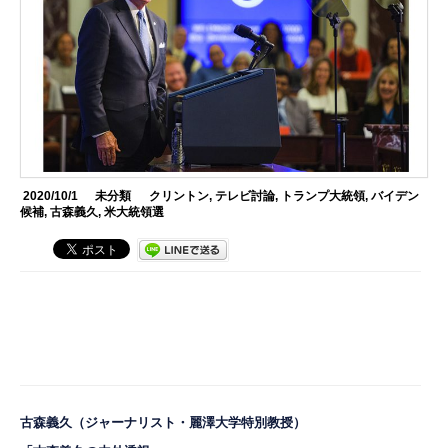
2020/10/1
未分類
クリントン
,
テレビ討論
,
トランプ大統領
,
バイデン
候補
,
古森義久
,
米大統領選
古森義久
（ジャーナリスト・麗澤大学特別教授）