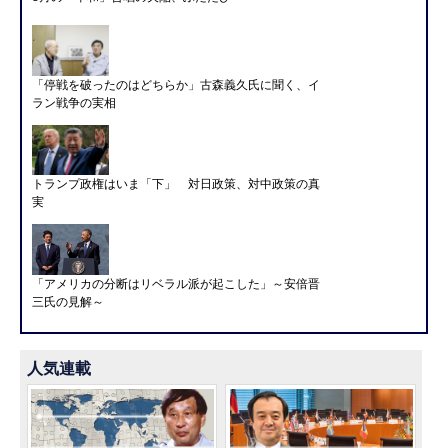
「停戦を破ったのはどちらか」古森義久氏に聞く、イ
ラン戦争の実相
トランプ政権はいま「下」 対日政策、対中政策の真
実
「アメリカの分断はリベラル派が起こした」～安倍晋
三氏の見解～
人気連載