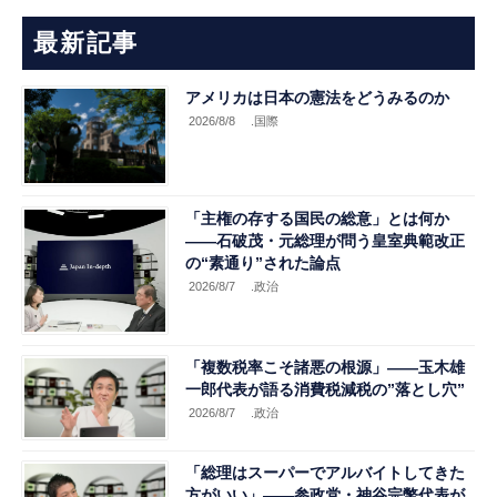
最新記事
アメリカは日本の憲法をどうみるのか
2026/8/8
.国際
「主権の存する国民の総意」とは何か
――石破茂・元総理が問う皇室典範改正
の“素通り”された論点
2026/8/7
.政治
「複数税率こそ諸悪の根源」――玉木雄
一郎代表が語る消費税減税の”落とし穴”
2026/8/7
.政治
「総理はスーパーでアルバイトしてきた
方がいい」――参政党・神谷宗幣代表が