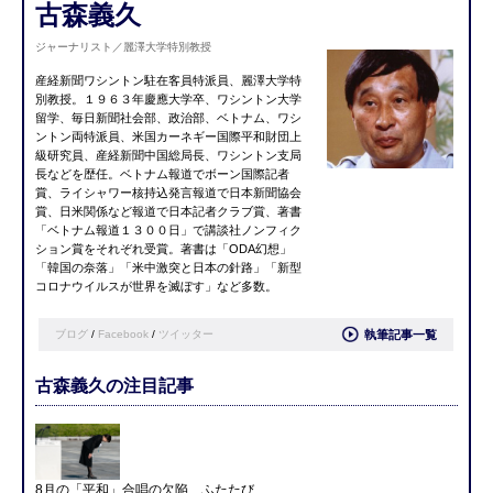
古森義久
ジャーナリスト／麗澤大学特別教授
産経新聞ワシントン駐在客員特派員、麗澤大学特
別教授。１９６３年慶應大学卒、ワシントン大学
留学、毎日新聞社会部、政治部、ベトナム、ワシ
ントン両特派員、米国カーネギー国際平和財団上
級研究員、産経新聞中国総局長、ワシントン支局
長などを歴任。ベトナム報道でボーン国際記者
賞、ライシャワー核持込発言報道で日本新聞協会
賞、日米関係など報道で日本記者クラブ賞、著書
「ベトナム報道１３００日」で講談社ノンフィク
ション賞をそれぞれ受賞。著書は「ODA幻想」
「韓国の奈落」「米中激突と日本の針路」「新型
コロナウイルスが世界を滅ぼす」など多数。
ブログ
/
Facebook
/
ツイッター
執筆記事一覧
古森義久の注目記事
8月の「平和」合唱の欠陥、ふたたび