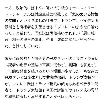
一方、政治的には中立に近い大手紙ウォールストリー
ト・ジャーナルは討論直後に掲載した
「気のめいる討論
の展開」
という見出しの社説で、トランプ、バイデン両
候補とも有権者を失望させる「プロレスのような口論だ
った」と断じた。同社説は両候補いずれもが「悪口雑
言、相手の発言の阻止、誇張、虚偽に満ちた発言だっ
た」とけなしていた。
確かに両候補とも司会者のFOXテレビのクリス・ウォレ
ス記者の進行や整理の言葉に従わず、質問にも答えず、
一方的な発言を続けるという場面が多かった。ちなみに
FOXテレビは全体として共和党傾斜、トランプ支持
だ
が、ウォレス氏はトランプ批判の傾向もあるベテラン記
者で、トランプ大統領も今回の討論でウォレス氏の質問
や総括に激しく反発することが何回かあった。