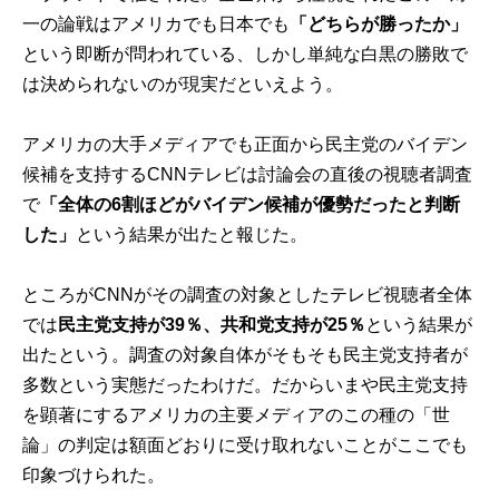
一の論戦はアメリカでも日本でも
「どちらが勝ったか」
という即断が問われている、しかし単純な白黒の勝敗で
は決められないのが現実だといえよう。
アメリカの大手メディアでも正面から民主党のバイデン
候補を支持するCNNテレビは討論会の直後の視聴者調査
で
「全体の6割ほどがバイデン候補が優勢だったと判断
した」
という結果が出たと報じた。
ところがCNNがその調査の対象としたテレビ視聴者全体
では
民主党支持が39％、共和党支持が25％
という結果が
出たという。調査の対象自体がそもそも民主党支持者が
多数という実態だったわけだ。だからいまや民主党支持
を顕著にするアメリカの主要メディアのこの種の「世
論」の判定は額面どおりに受け取れないことがここでも
印象づけられた。