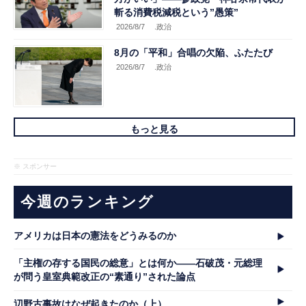
斬る消費税減税という”愚策”
2026/8/7
.政治
8月の「平和」合唱の欠陥、ふたたび
2026/8/7
.政治
もっと見る
※ スポンサー
今週のランキング
アメリカは日本の憲法をどうみるのか
「主権の存する国民の総意」とは何か――石破茂・元総理
が問う皇室典範改正の“素通り”された論点
辺野古事故はなぜ起きたのか（上）