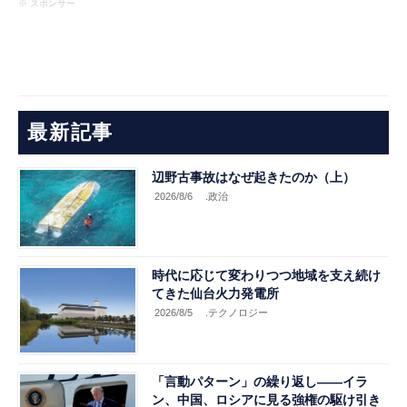
※ スポンサー
最新記事
辺野古事故はなぜ起きたのか（上）
2026/8/6
.政治
時代に応じて変わりつつ地域を支え続け
てきた仙台火力発電所
2026/8/5
.テクノロジー
「言動パターン」の繰り返し――イラ
ン、中国、ロシアに見る強権の駆け引き