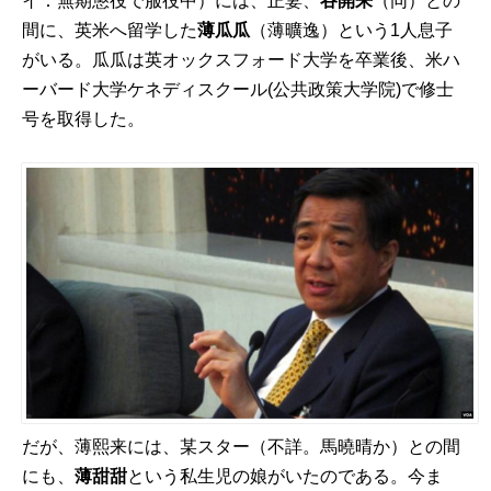
イ：無期懲役で服役中）には、正妻、
谷開来
（同）との
間に、英米へ留学した
薄瓜瓜
（薄曠逸）という1人息子
がいる。瓜瓜は英オックスフォード大学を卒業後、米ハ
ーバード大学ケネディスクール(公共政策大学院)で修士
号を取得した。
だが、薄熙来には、某スター（不詳。馬曉晴か）との間
にも、
薄甜甜
という私生児の娘がいたのである。今ま