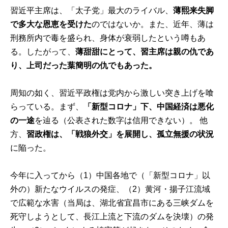
習近平主席は、「太子党」最大のライバル、
薄熙来失脚
で多大な恩恵を受けた
のではないか。また、近年、薄は
刑務所内で毒を盛られ、身体が衰弱したという噂もあ
る。したがって、
薄甜甜にとって、習主席は親の仇であ
り、上司だった葉簡明の仇でもあった。
周知の如く、習近平政権は党内から激しい突き上げを喰
らっている。まず、
「新型コロナ」下、中国経済は悪化
の一途
を辿る（公表された数字は信用できない）。 他
方、
習政権は、「戦狼外交」を展開し、孤立無援の状況
に陥った。
今年に入ってから（1）中国各地で（「新型コロナ」以
外の）新たなウイルスの発症、（2）黄河・揚子江流域
で広範な水害（当局は、湖北省宜昌市にある三峡ダムを
死守しようとして、長江上流と下流のダムを決壊）の発