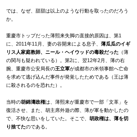
では、なぜ、甜甜は以上のような行動を取ったのだろう
か。
重慶市トップだった薄熙来失脚の直接的原因は、第1
に、2011年11月、妻の谷開来による息子、
薄瓜瓜のイギ
リス人家庭教師、ニール・ヘイウッドの毒殺だった
（薄
の関与も疑われている）。第2に、翌12年2月、薄の右
腕、重慶市公安局長の
王立軍
が成都市の米領事館へ亡命
を求めて逃げ込んだ事件が発覚したためである（王は薄
に殺されるのを恐れた）。
当時の
胡錦濤政権
は、薄熙来が重慶市で一部「文革」を
復活させ、また、胡主席外遊の際、薄が軍を動かしたの
で、不快な思いをしていた。そこで、
胡政権は、薄を切
り捨てた
のである。