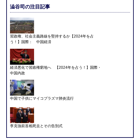
澁谷司の注目記事
習政権、社会主義路線を堅持するか【2024年を占
う！】国際： 中国経済
経済悪化で習政権窮地へ 【2024年を占う！】国際・
中国内政
中国で子供にマイコプラズマ肺炎流行
李克強前首相死去とその告別式