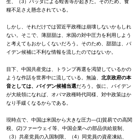
生、（3）バッタによる蝗害等が起きた。そのため、食
糧不足さえ懸念されている。
しかし、それだけでは習近平政権は崩壊しないかもしれ
ない。そこで、薄甜甜は、米国の対中圧力を利用しよう
と考えてもおかしくないだろう。そのため、甜甜は、バ
イデン候補に不利な情報を流したのではないか。
目下、中国共産党は、トランプ再選を渇望しているかの
ような作話を世界中に流している。無論、
北京政府の本
音としては、バイデン候補当選
だろう。仮に、バイデン
が大統領になれば、オバマ政権時代同様、対中政策はか
なり手緩くなるからである。
現時点で、中国は米国から大きな圧力―(1)貿易での高関
税、(2)ファーウェイ等、中国企業への部品供給規制、
（3）共産党員の入国制限、（4）同党員の資産凍結、