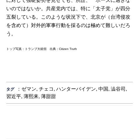
に対して強硬姿勢を見せても、所詮、 ポーズに過ぎな
いのではないか。共産党内では、特に「太子党」が四分
五裂している。このような状況下で、北京が（台湾侵攻
を含めて）対外的軍事行動を採るのは極めて難しいだろ
う。
トップ写真：トランプ大統領 出典：Citizen Truth
：
ゼマン
,
チェコ
,
ハンターバイデン
,
中国
,
澁谷司
,
タグ
習近平
,
薄熙来
,
薄甜甜