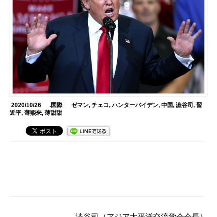
2020/10/26
.国際
ゼマン
,
チェコ
,
ハンターバイデン
,
中国
,
澁谷司
,
習
近平
,
薄熙来
,
薄甜甜
澁谷司
（アジア太平洋交流学会会長）