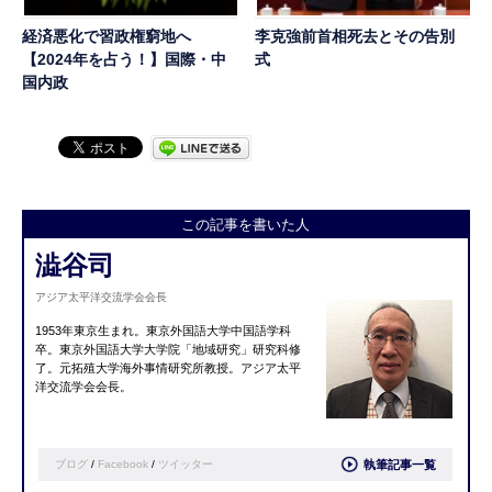
経済悪化で習政権窮地へ
李克強前首相死去とその告別
【2024年を占う！】国際・中
式
国内政
この記事を書いた人
澁谷司
アジア太平洋交流学会会長
1953年東京生まれ。
東京外国語大学中国語学科
卒。
東京外国語大学大学院「地域研究」研究科修
了。
元拓殖大学海外事情研究所教授。
アジア太平
洋交流学会会長。
ブログ
/
Facebook
/
ツイッター
執筆記事一覧