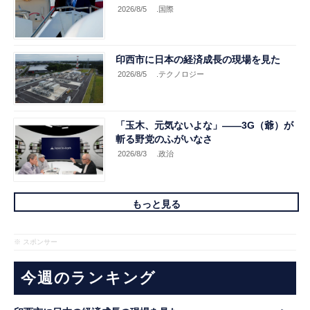
2026/8/5
.国際
印西市に日本の経済成長の現場を見た
2026/8/5
.テクノロジー
「玉木、元気ないよな」――3G（爺）が
斬る野党のふがいなさ
2026/8/3
.政治
もっと見る
※ スポンサー
今週のランキング