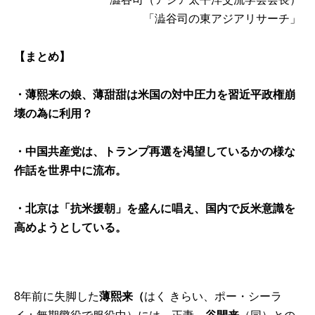
「澁谷司の東アジアリサーチ」
【まとめ】
・薄熙来の娘、薄甜甜は米国の対中圧力を習近平政権崩
壊の為に利用？
・中国共産党は、トランプ再選を渇望しているかの様な
作話を世界中に流布。
・北京は「抗米援朝」を盛んに唱え、国内で反米意識を
高めようとしている。
8年前に失脚した
薄熙来（
はく きらい、ポー・シーラ