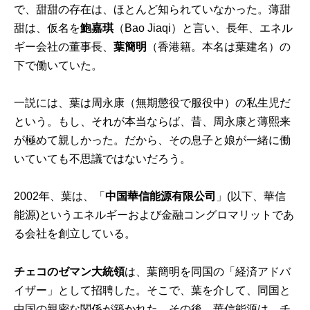
で、甜甜の存在は、ほとんど知られていなかった。薄甜
甜は、仮名を
鮑嘉琪
（Bao Jiaqi）と言い、長年、エネル
ギー会社の董事長、
葉簡明
（香港籍。本名は葉建名）の
下で働いていた。
一説には、葉は周永康（無期懲役で服役中）の私生児だ
という。もし、それが本当ならば、昔、周永康と薄熙来
が極めて親しかった。だから、その息子と娘が一緒に働
いていても不思議ではないだろう。
2002年、葉は、「
中国華信能源有限公司
」(以下、華信
能源)というエネルギーおよび金融コングロマリットであ
る会社を創立している。
チェコのゼマン大統領
は、葉簡明を同国の「経済アドバ
イザー」として招聘した。そこで、葉を介して、同国と
中国の親密な関係が築かれた。その後、華信能源は、チ