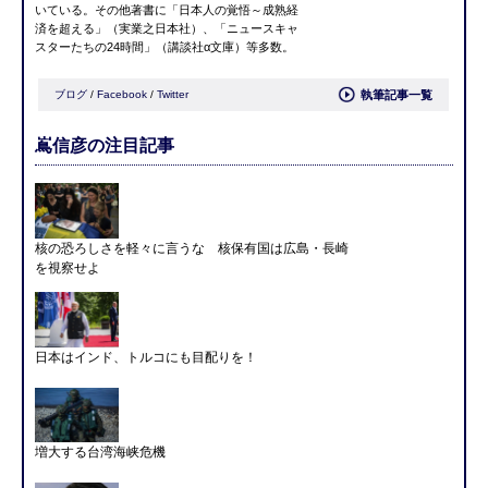
いている。その他著書に「日本人の覚悟～成熟経
済を超える」（実業之日本社）、「ニュースキャ
スターたちの24時間」（講談社α文庫）等多数。
ブログ
/
Facebook
/
Twitter
執筆記事一覧
嶌信彦の注目記事
核の恐ろしさを軽々に言うな 核保有国は広島・長崎
を視察せよ
日本はインド、トルコにも目配りを！
増大する台湾海峡危機