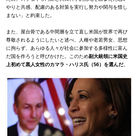
やりと共感、配慮のある対策を実行し努力や関与を惜し
まない」と約束した。
また、屋台骨である中間層を立て直し米国が世界で再び
尊敬されるようにしたいと述べ、人種や老若男女、思想
に拘らず、あらゆる人々が社会に参加する多様性に富ん
だ国を作ろうと呼びかけた。このため
副大統領に米国史
上初めて黒人女性のカマラ・ハリス氏（56）を選んだ
。