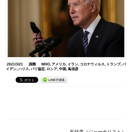
2021/3/21
.国際
WHO
,
アメリカ
,
イラン
,
コロナウィルス
,
トランプ
,
バ
イデン
,
ハリス
,
パリ協定
,
ロシア
,
中国
,
嶌信彦
嶌信彦
（ジャーナリスト）