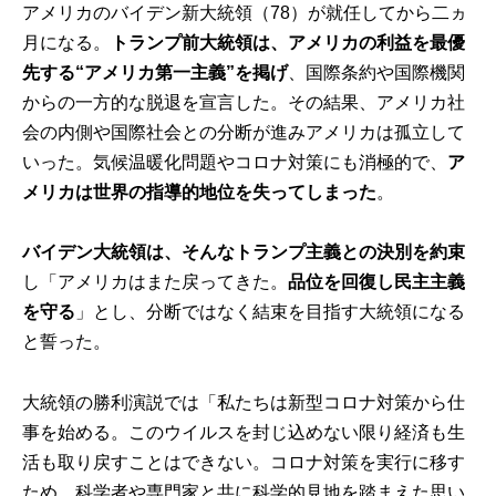
アメリカのバイデン新大統領（78）が就任してから二ヵ
月になる。
トランプ前大統領は、アメリカの利益を最優
先する“アメリカ第一主義”を掲げ
、国際条約や国際機関
からの一方的な脱退を宣言した。その結果、アメリカ社
会の内側や国際社会との分断が進みアメリカは孤立して
いった。気候温暖化問題やコロナ対策にも消極的で、
ア
メリカは世界の指導的地位を失ってしまった
。
バイデン大統領は、そんなトランプ主義との決別を約束
し「アメリカはまた戻ってきた。
品位を回復し民主主義
を守る
」とし、分断ではなく結束を目指す大統領になる
と誓った。
大統領の勝利演説では「私たちは新型コロナ対策から仕
事を始める。このウイルスを封じ込めない限り経済も生
活も取り戻すことはできない。コロナ対策を実行に移す
ため、科学者や専門家と共に科学的見地を踏まえた思い