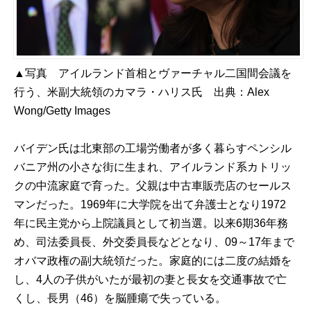
▲写真 アイルランド首相とヴァーチャル二国間会議を
行う、米副大統領のカマラ・ハリス氏 出典：
Alex
Wong/Getty Images
バイデン氏は北東部の工場労働者が多く暮らすペンシル
バニア州の小さな街に生まれ、アイルランド系カトリッ
クの中流家庭で育った。父親は中古車販売店のセールス
マンだった。1969年に大学院を出て弁護士となり1972
年に民主党から上院議員として初当選。以来6期36年務
め、司法委員長、外交委員長などとなり、09～17年まで
オバマ政権の副大統領だった。家庭的には二度の結婚を
し、4人の子供がいたが最初の妻と長女を交通事故で亡
くし、長男（46）を脳腫瘍で失っている。