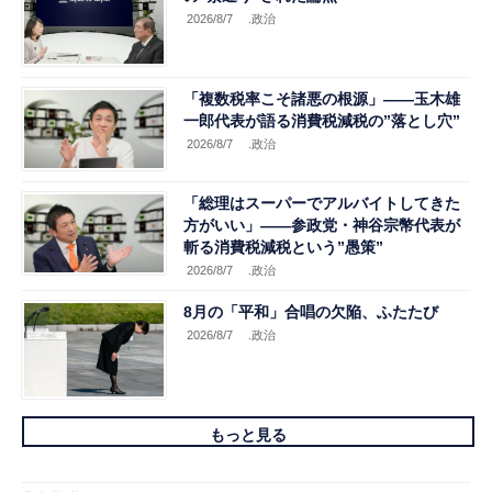
2026/8/7
.政治
「複数税率こそ諸悪の根源」――玉木雄
一郎代表が語る消費税減税の”落とし穴”
2026/8/7
.政治
「総理はスーパーでアルバイトしてきた
方がいい」――参政党・神谷宗幣代表が
斬る消費税減税という”愚策”
2026/8/7
.政治
8月の「平和」合唱の欠陥、ふたたび
2026/8/7
.政治
もっと見る