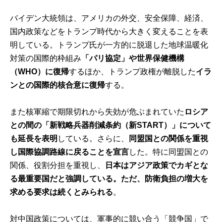
バイデン大統領は、アメリカの外交、安全保障、経済、
国内政策などをトランプ時代から大きく変えることを表
明している。トランプ氏が一方的に脱退した地球温暖化
対策の国際的枠組み
「パリ協定」や世界保健機構
（WHO）に復帰
するほか、トランプ政権が離脱した
イラ
ンとの国際的核合意に復帰
する。
また核軍縮で期限切れから失効が危ぶまれていた
ロシア
との間の「新戦略兵器削減条約（新START）」について
も延長を表明
している。さらに、
同盟国との関係を重視
し国際協調路線に戻ることを宣言
した。特に同盟国との
関係、役割分担を重視し、
日本はアジア政策でカギとな
る最重要国だと強調している。ただ、防衛負担の増大を
求める要求は続くとみられる
。
対中国政策については、軍事的に競い合う「競争国」で