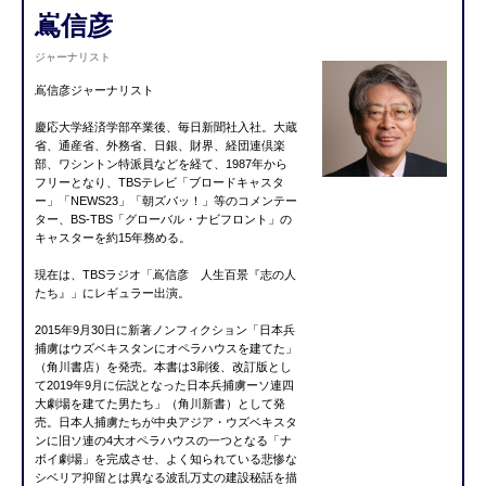
嶌信彦
ジャーナリスト
嶌信彦ジャーナリスト
慶応大学経済学部卒業後、毎日新聞社入社。大蔵
省、通産省、外務省、日銀、財界、経団連倶楽
部、ワシントン特派員などを経て、1987年から
フリーとなり、TBSテレビ「ブロードキャスタ
ー」「NEWS23」「朝ズバッ！」等のコメンテー
ター、BS-TBS「グローバル・ナビフロント」の
キャスターを約15年務める。
現在は、TBSラジオ「嶌信彦 人生百景『志の人
たち』」にレギュラー出演。
2015年9月30日に新著ノンフィクション「日本兵
捕虜はウズベキスタンにオペラハウスを建てた」
（角川書店）を発売。本書は3刷後、改訂版とし
て2019年9月に伝説となった日本兵捕虜ーソ連四
大劇場を建てた男たち」（角川新書）として発
売。日本人捕虜たちが中央アジア・ウズベキスタ
ンに旧ソ連の4大オペラハウスの一つとなる「ナ
ボイ劇場」を完成させ、よく知られている悲惨な
シベリア抑留とは異なる波乱万丈の建設秘話を描