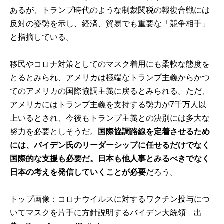
あるが、トランプ時代のような制裁関税の報復合戦には
反対の姿勢を示し、経済、貿易でも重要な「競争相手」
と指摘している。
移民やコロナ対策としてのマスク着用にも柔軟な態度を
とるとみられ、アメリカは極端なトランプ主義からかつ
てのアメリカの国際協調主義に戻るとみられる。ただ、
アメリカにはトランプ主義を支持する勢力が7千万人以
上いるとされ、今後もトランプ主義との決別には多大な
努力を必要としそうだ。
国際協調路線を定着させるため
には、バイデン氏のリーダーシップに任せるだけでなく
国際的な支援も必要だ。日本も他人事とみるべきでなく
日本の考えを発信していくことが必要
だろう。
トップ画像：コロナウイルスに対するワクチン投与につ
いてマスクを片手に方針説明するバイデン大統領 出