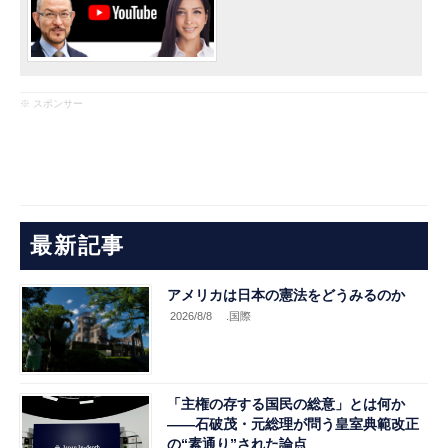
※ スポンサー
最新記事
アメリカは日本の憲法をどうみるのか
2026/8/8
.国際
「主権の存する国民の総意」とは何か
――石破茂・元総理が問う皇室典範改正
の“素通り”された論点