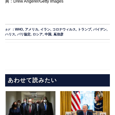
典：
Drew Angerer/Getty Images
：
WHO
,
アメリカ
,
イラン
,
コロナウィルス
,
トランプ
,
バイデン
,
タグ
ハリス
,
パリ協定
,
ロシア
,
中国
,
嶌信彦
あわせて読みたい