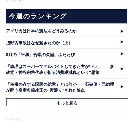
※ スポンサー
今週のランキング
アメリカは日本の憲法をどうみるのか
辺野古事故はなぜ起きたのか（上）
8月の「平和」合唱の欠陥、ふたたび
「総理はスーパーでアルバイトしてきた方がいい」――参
政党・神谷宗幣代表が斬る消費税減税という"愚策"
「主権の存する国民の総意」とは何か――石破茂・元総理
が問う皇室典範改正の“素通り”された論点
もっと見る
※ スポンサー