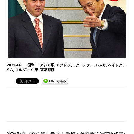
2021/4/6
.国際
アジア系
,
アブドッラ
,
クーデター
,
ハムザ
,
ヘイトクラ
イム
,
ヨルダン
,
中東
,
宮家邦彦
宮家邦彦
（立命館大学 客員教授・外交政策研究所代表）