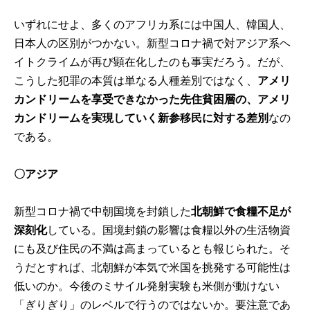
いずれにせよ、多くのアフリカ系には中国人、韓国人、
日本人の区別がつかない。新型コロナ禍で対アジア系ヘ
イトクライムが再び顕在化したのも事実だろう。だが、
こうした犯罪の本質は単なる人種差別ではなく、
アメリ
カンドリームを享受できなかった先住貧困層の、アメリ
カンドリームを実現していく新参移民に対する差別
なの
である。
〇アジア
新型コロナ禍で中朝国境を封鎖した
北朝鮮で食糧不足が
深刻化
している。国境封鎖の影響は食糧以外の生活物資
にも及び住民の不満は高まっているとも報じられた。そ
うだとすれば、北朝鮮が本気で米国を挑発する可能性は
低いのか。今後のミサイル発射実験も米側が動けない
「ぎりぎり」のレベルで行うのではないか。要注意であ