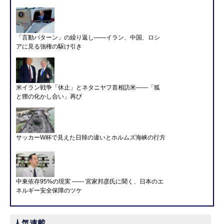
「言動パターン」の繰り返し――イラン、中国、ロシ
アに見る強権の駆け引き
米イラン戦争「休止」とネタニヤフ首相訪米――「狐
と狸の化かし合い」再び
サッカーW杯で見えた日韓の違いとホルムズ海峡の行方
中東依存95%の現実 ―― 宮家邦彦氏に聞く、日本のエ
ネルギー安全保障のツケ
人気連載