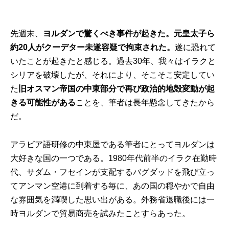
先週末、
ヨルダンで驚くべき事件が起きた。元皇太子ら
約20人がクーデター未遂容疑で拘束された。
遂に恐れて
いたことが起きたと感じる。過去30年、我々はイラクと
シリアを破壊したが、それにより、そこそこ安定してい
た
旧オスマン帝国の中東部分で再び政治的地殻変動が起
きる可能性がある
ことを、筆者は長年懸念してきたから
だ。
アラビア語研修の中東屋である筆者にとってヨルダンは
大好きな国の一つである。1980年代前半のイラク在勤時
代、サダム・フセインが支配するバグダッドを飛び立っ
てアンマン空港に到着する毎に、あの国の穏やかで自由
な雰囲気を満喫した思い出がある。外務省退職後には一
時ヨルダンで貿易商売を試みたことすらあった。