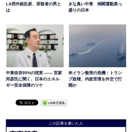
LA郊外銃乱射、容疑者の男と
きな臭い中東 倒閣運動真っ
は
盛りの日本
中東依存95%の現実 ―― 宮家
米イラン衝突の危機：トラン
邦彦氏に聞く、日本のエネル
プ政権、内政苦境を外交で打
ギー安全保障のツケ
開か
この記事を書いた人