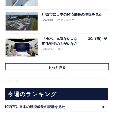
印西市に日本の経済成長の現場を見た
2026/8/5
.テクノロジー
「玉木、元気ないよな」――3G（爺）が
斬る野党のふがいなさ
2026/8/3
.政治
もっと見る
※ スポンサー
今週のランキング
印西市に日本の経済成長の現場を見た