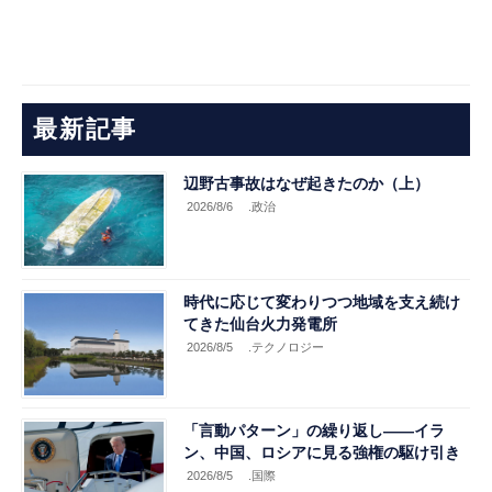
最新記事
辺野古事故はなぜ起きたのか（上）
2026/8/6
.政治
時代に応じて変わりつつ地域を支え続け
てきた仙台火力発電所
2026/8/5
.テクノロジー
「言動パターン」の繰り返し――イラ
ン、中国、ロシアに見る強権の駆け引き
2026/8/5
.国際