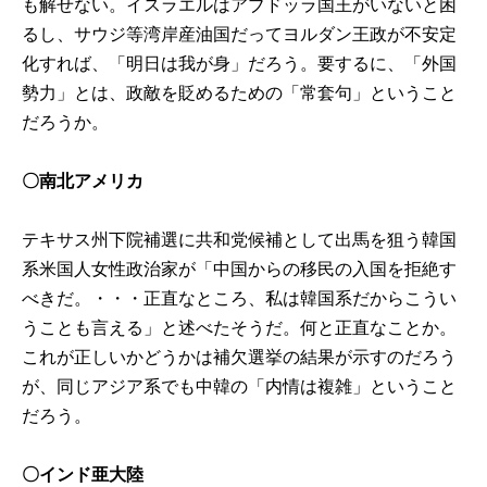
も解せない。イスラエルはアブドッラ国王がいないと困
るし、サウジ等湾岸産油国だってヨルダン王政が不安定
化すれば、「明日は我が身」だろう。要するに、「外国
勢力」とは、政敵を貶めるための「常套句」ということ
だろうか。
〇南北アメリカ
テキサス州下院補選に共和党候補として出馬を狙う韓国
系米国人女性政治家が「中国からの移民の入国を拒絶す
べきだ。・・・正直なところ、私は韓国系だからこうい
うことも言える」と述べたそうだ。何と正直なことか。
これが正しいかどうかは補欠選挙の結果が示すのだろう
が、同じアジア系でも中韓の「内情は複雑」ということ
だろう。
〇インド亜大陸