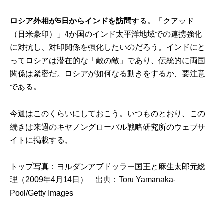
ロシア外相が5日からインドを訪問
する。「クアッド
（日米豪印）」4か国のインド太平洋地域での連携強化
に対抗し、対印関係を強化したいのだろう。インドにと
ってロシアは潜在的な「敵の敵」であり、伝統的に両国
関係は緊密だ。ロシアが如何なる動きをするか、要注意
である。
今週はこのくらいにしておこう。いつものとおり、この
続きは来週の
キヤノングローバル戦略研究所のウェブサ
イト
に掲載する。
トップ写真：ヨルダンアブドッラー国王と麻生太郎元総
理（2009年4月14日） 出典：
Toru Yamanaka-
Pool/Getty Images