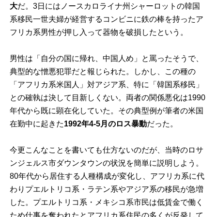
大
だ。3日にはノースカロライナ州シャーロットの韓国
系移民一世夫婦が経営するコンビニに鉄の棒を持ったア
フリカ系男性が押し入って器物を破損したという。
男性は「自分の国に帰れ、中国人め」と罵ったそうで、
典型的な憎悪犯罪だと報じられた。しかし、この種の
「アフリカ系米国人」対アジア系、特に「韓国系移民」
との確執は決して目新しくない。両者の関係悪化は1990
年代から既に顕在化していた。その典型例が筆者の米国
在勤中に起きた
1992年4-5月のロス暴動
だった。
今更こんなことを書いても仕方ないのだが、当時のロサ
ンジェルス市ダウンタウンの状況を簡単に説明しよう。
80年代から居住する人種構成が変化し、アフリカ系に代
わりプエルトリコ系・ラテン系やアジア系の移民が急増
した。プエルトリコ系・メキシコ系市民は低賃金で働く
ため仕事を奪われたとアフリカ系住民の多くが反発して