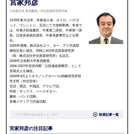
宮家邦彦
立命館大学 客員教授／外交政策研究所代表
1978年東大法卒、外務省入省。カイロ、バグダ
ッド、ワシントン、北京にて大使館勤務。本省で
は、外務大臣秘書官、中東第二課長、中東第一課
長、日米安保条約課長、中東局参事官などを歴
任。
2005年退職。株式会社エー、オー、アイ代表取
締役社長に就任。同時にAOI外交政策研究所
（現・株式会社外交政策研究所）を設立。
2006年立命館大学客員教授。
2006-2007年安倍内閣「公邸連絡調整官」として
首相夫人を補佐。
2009年4月よりキヤノングローバル戦略研究所研
究主幹（外交安保）
言語：英語、中国語、アラビア語。
特技：サックス、ベースギター。
趣味：バンド活動。
各種メディアで評論活動。
ブログ
/
Facebook
/
ツイッター
執筆記事一覧
宮家邦彦の注目記事