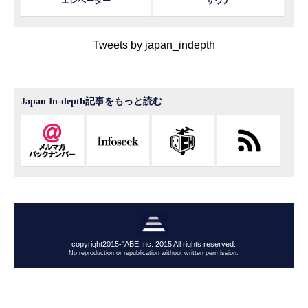
エレベーター
サウナ
Tweets by japan_indepth
Japan In-depth記事をもっと読む
copyright2015-"ABE,Inc. 2015 All rights reserved.
No reproduction or republication without written permission.