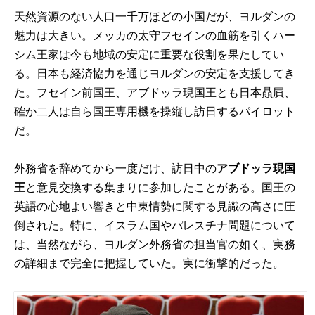
天然資源のない人口一千万ほどの小国だが、ヨルダンの
魅力は大きい。メッカの太守フセインの血筋を引くハー
シム王家は今も地域の安定に重要な役割を果たしてい
る。日本も経済協力を通じヨルダンの安定を支援してき
た。フセイン前国王、アブドッラ現国王とも日本贔屓、
確か二人は自ら国王専用機を操縦し訪日するパイロット
だ。
外務省を辞めてから一度だけ、訪日中の
アブドッラ現国
王
と意見交換する集まりに参加したことがある。国王の
英語の心地よい響きと中東情勢に関する見識の高さに圧
倒された。特に、イスラム国やパレスチナ問題について
は、当然ながら、ヨルダン外務省の担当官の如く、実務
の詳細まで完全に把握していた。実に衝撃的だった。