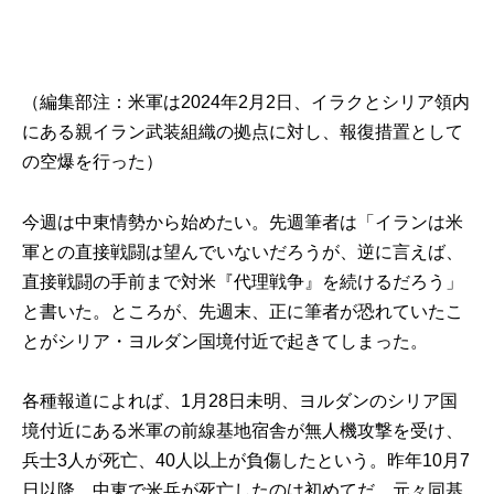
（編集部注：米軍は2024年2月2日、イラクとシリア領内
にある親イラン武装組織の拠点に対し、報復措置として
の空爆を行った）
今週は中東情勢から始めたい。先週筆者は「イランは米
軍との直接戦闘は望んでいないだろうが、逆に言えば、
直接戦闘の手前まで対米『代理戦争』を続けるだろう」
と書いた。ところが、先週末、正に筆者が恐れていたこ
とがシリア・ヨルダン国境付近で起きてしまった。
各種報道によれば、1月28日未明、ヨルダンのシリア国
境付近にある米軍の前線基地宿舎が無人機攻撃を受け、
兵士3人が死亡、40人以上が負傷したという。昨年10月7
日以降、中東で米兵が死亡したのは初めてだ。元々同基