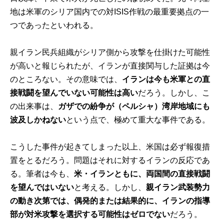
地は米軍のシリア国内での対ISIS作戦の最重要拠点の一
つであったといわれる。
親イラン民兵組織がシリア側から攻撃を仕掛けた可能性
が高いと報じられたが、イランが直接関与した証拠は今
のところない。その意味では、
イランは今も米軍との直
接戦闘を望んでいない可能性は高い
だろう。しかし、こ
の出来事は、
ガザでの紛争が（ペルシャ）湾岸地域にも
波及しかねない
という点で、極めて重大な事件である。
こうした事件が起きてしまった以上、米国は必ず報復措
置をとるだろう。問題はそれに対するイランの反応であ
る。筆者は今も、
米・イランともに、両国間の直接戦闘
を望んではいない
と考える。しかし、
親イラン武装勢力
の動き次第では、偶発的または結果的に、イランの指導
部が対米攻撃を選択する可能性はゼロでない
だろう。