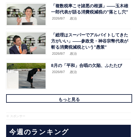
「複数税率こそ諸悪の根源」――玉木雄
一郎代表が語る消費税減税の”落とし穴”
2026/8/7
.政治
「総理はスーパーでアルバイトしてきた
方がいい」――参政党・神谷宗幣代表が
斬る消費税減税という”愚策”
2026/8/7
.政治
8月の「平和」合唱の欠陥、ふたたび
2026/8/7
.政治
もっと見る
※ スポンサー
今週のランキング