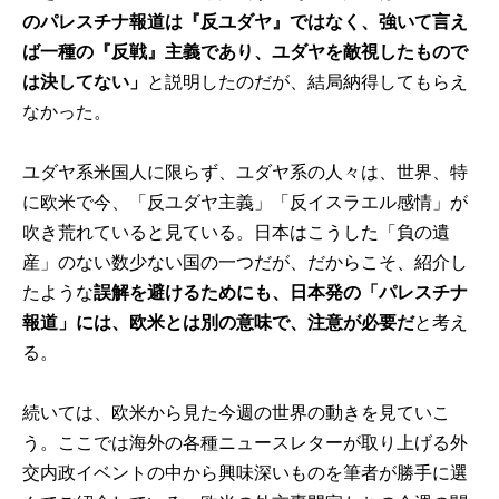
のパレスチナ報道は『反ユダヤ』ではなく、強いて言え
ば一種の『反戦』主義であり、ユダヤを敵視したもので
は決してない」
と説明したのだが、結局納得してもらえ
なかった。
ユダヤ系米国人に限らず、ユダヤ系の人々は、世界、特
に欧米で今、「反ユダヤ主義」「反イスラエル感情」が
吹き荒れていると見ている。日本はこうした「負の遺
産」のない数少ない国の一つだが、だからこそ、紹介し
たような
誤解を避けるためにも、日本発の「パレスチナ
報道」には、欧米とは別の意味で、注意が必要だ
と考え
る。
続いては、欧米から見た今週の世界の動きを見ていこ
う。ここでは海外の各種ニュースレターが取り上げる外
交内政イベントの中から興味深いものを筆者が勝手に選