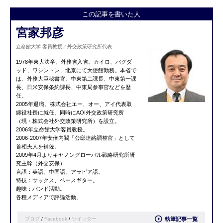
この記事を書いた人
宮家邦彦
立命館大学 客員教授／外交政策研究所代表
1978年東大法卒、外務省入省。カイロ、バグダ
ッド、ワシントン、北京にて大使館勤務。本省で
は、外務大臣秘書官、中東第二課長、中東第一課
長、日米安保条約課長、中東局参事官などを歴
任。
2005年退職。株式会社エー、オー、アイ代表取
締役社長に就任。同時にAOI外交政策研究所
（現・株式会社外交政策研究所）を設立。
2006年立命館大学客員教授。
2006-2007年安倍内閣「公邸連絡調整官」として
首相夫人を補佐。
2009年4月よりキヤノングローバル戦略研究所研
究主幹（外交安保）
言語：英語、中国語、アラビア語。
特技：サックス、ベースギター。
趣味：バンド活動。
各種メディアで評論活動。
ブログ
/
Facebook
/
ツイッター
執筆記事一覧