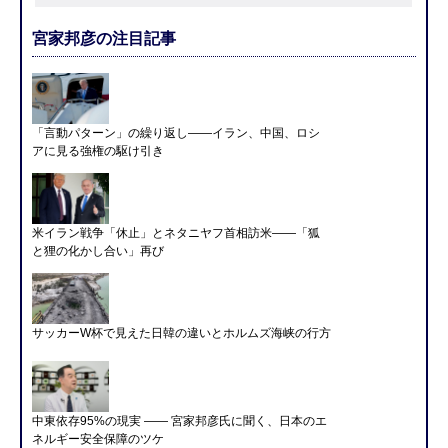
宮家邦彦の注目記事
「言動パターン」の繰り返し――イラン、中国、ロシ
アに見る強権の駆け引き
米イラン戦争「休止」とネタニヤフ首相訪米――「狐
と狸の化かし合い」再び
サッカーW杯で見えた日韓の違いとホルムズ海峡の行方
中東依存95%の現実 ―― 宮家邦彦氏に聞く、日本のエ
ネルギー安全保障のツケ