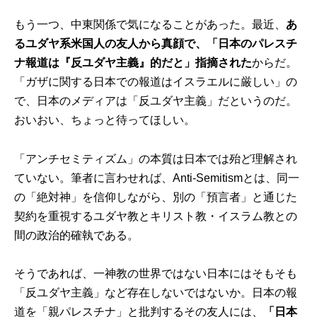
もう一つ、中東関係で気になることがあった。最近、
あ
るユダヤ系米国人の友人から真顔で、「日本のパレスチ
ナ報道は『反ユダヤ主義』的だと」指摘された
からだ。
「ガザに関する日本での報道はイスラエルに厳しい」の
で、日本のメディアは「反ユダヤ主義」だというのだ。
おいおい、ちょっと待ってほしい。
「アンチセミティズム」の本質は日本では殆ど理解され
ていない。筆者に言わせれば、Anti-Semitismとは、同一
の「絶対神」を信仰しながら、別の「預言者」と通じた
契約を重視するユダヤ教とキリスト教・イスラム教との
間の政治的確執である。
そうであれば、一神教の世界ではない日本にはそもそも
「反ユダヤ主義」など存在しないではないか。日本の報
道を「親パレスチナ」と批判するその友人には、
「日本