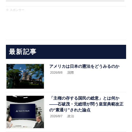
※ スポンサー
最新記事
アメリカは日本の憲法をどうみるのか
2026/8/8
.国際
「主権の存する国民の総意」とは何か
――石破茂・元総理が問う皇室典範改正
の“素通り”された論点
2026/8/7
.政治