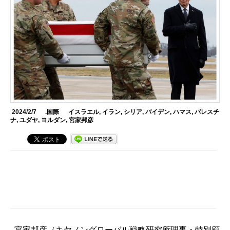
2024/2/7
.国際
イスラエル
,
イラン
,
シリア
,
バイデン
,
ハマス
,
パレスチ
ナ
,
ユダヤ
,
ヨルダン
,
宮家邦彦
宮家邦彦
（キヤノングローバル戦略研究所理事・特別顧