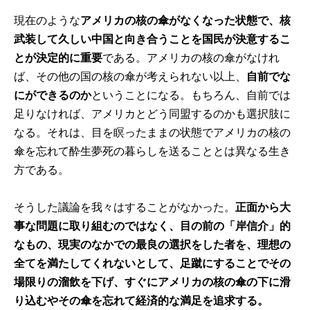
現在のような
アメリカの核の傘がなくなった状態で、核
武装して久しい中国と向き合うことを国民が決意するこ
とが決定的に重要
である。アメリカの核の傘がなけれ
ば、その他の国の核の傘が考えられない以上、
自前でな
にができるのか
ということになる。もちろん、自前では
足りなければ、アメリカとどう同盟するのかも選択肢に
なる。それは、目を瞑ったままの状態でアメリカの核の
傘を忘れて酔生夢死の暮らしを送ることとは異なる生き
方である。
そうした議論を我々はすることがなかった。
正面から大
事な問題に取り組むのではなく、目の前の「岸信介」的
なもの、現実のなかでの最良の選択をした者を、理想の
全てを満たしてくれないとして、足蹴にすることでその
場限りの溜飲を下げ、すぐにアメリカの核の傘の下に滑
り込むやその傘を忘れて経済的な満足を追求する。