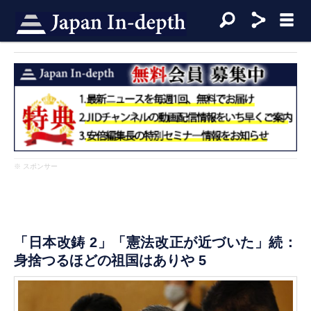
※ スポンサー
「日本改鋳 2」「憲法改正が近づいた」続：
身捨つるほどの祖国はありや 5