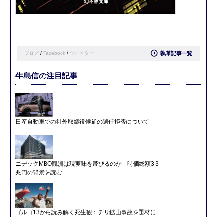
ブログ
/
Facebook
/
ツイッター
執筆記事一覧
牛島信の注目記事
日産自動車での社外取締役候補の選任拒否について
ニデックMBO観測は現実味を帯びるのか 時価総額3.3
兆円の背景を読む
ゴルゴ13から読み解く死生観：チリ鉱山事故を題材に