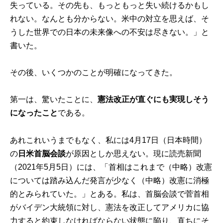
失っている。その先も、もっともっと失い続けるかもし
れない。なんとも分からない。米中の対立を思えば、そ
うした世界での日本の未来像への不安は尽きない。」と
書いた。
その後、いくつかのことが明確になってきた。
第一は、驚いたことに、
憲法改正が直ぐにも実現しそう
になったこと
である。
あれこれいうまでもなく、私には4月17日（日本時間）
の
日米首脳会談
が原因としか思えない。現に読売新聞
（2021年5月5日）には、「首相はこれまで（中略）改憲
については踏み込んだ発言が少なく（中略）改憲に消極
的とみられていた。」とある。私は、首脳会談で菅首相
がバイデン大統領に対し、憲法を改正してアメリカに協
力すると約束しなければならない状態に陥り、直ちにそ