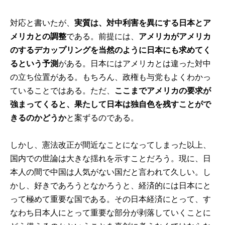
対応と書いたが、
実質は、対中利害を異にする日本とア
メリカとの調整
である。前提には、
アメリカがアメリカ
のするデカップリングを当然のように日本にも求めてく
るという予測
がある。日本にはアメリカとは違った対中
の立ち位置がある。もちろん、政権も与党もよくわかっ
ていることではある。ただ、
ここまでアメリカの要求が
強まってくると、果たして日本は独自色を残すことがで
きるのかどうか
と案ずるのである。
しかし、憲法改正が間近なことになってしまった以上、
国内での世論は大きな揺れを示すことだろう。現に、日
本人の間で中国は人気がない国だと言われて久しい。し
かし、好きであろうとなかろうと、経済的には日本にと
って極めて重要な国である。その日本経済にとって、す
なわち日本人にとって重要な部分が剥落していくことに