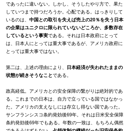
であったに違いない。しかし、そうしたやり方で、果た
していつまで持つだろうか。心配である。はっきりして
いるのは、
中国との取引を失えば売上の20％を失う日本
の企業はユニクロに限られていないどころか、多数存在
しているという事実
である。それは日本政府にとって
は、日本人にとっては重大事であるが、アメリカ政府に
とっては重大事ではない。
第二は、上述の理由により、
日本経済が失われたままの
状態が続きそうなこと
である。
政高経低。アメリカとの安全保障の繋がりは絶対的であ
る。これまでの日本は、自力で立っている国ではなかっ
た。アメリカの支えなしには存立し得ない国であった。
サンフランシスコ条約発効後69年。それは日米安全保障
条約発効後69年でもある。年数の一致は、もちろん偶然
であろうはずもない。
占領体制の継続だった旧安保条約