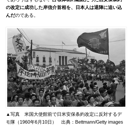
の改定に成功した岸信介首相を、日本人は退陣に追い込
んだ
のである。
▲写真 米国大使館前で日米安保条約改定に反対するデ
モ隊（1960年6月10日） 出典：
Bettmann/Getty images