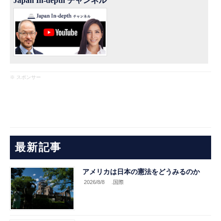
Japan In-depth チャンネル
※ スポンサー
最新記事
アメリカは日本の憲法をどうみるのか
2026/8/8
.国際