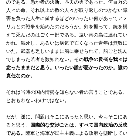
のである。愚か者の決断、匹夫の勇であった。何百万の
人々の命、それ以上の数の人々が取り返しのつかない障
害を負った人生に値するほどのいったい何があってアメ
リカとの戦争を始めたのだろうか。剣を握って、銃を構
えて死んだのはごく一部である。遠い南の島に連れてい
かれ、餓死し、あるいは病気で亡くなった青年は無数に
いた。武器も乏しいままに船に乗せられて、船ごと沈ん
でしまった若者も数知れない。その
戦争の反省を我々は
怠ったままだと思う。いったい誰が悪かったのか。誰の
責任なのか。
それは当時の国内情勢を知らない者の言うことである、
とおもわないわけではない。
だが、逆に、問題はそこにあったと思い、今もそこにあ
ると思う。
国際的な交渉ごとは、すべて国内政治の反映
である。
陸軍と海軍が民主主義による政府を壟断してい