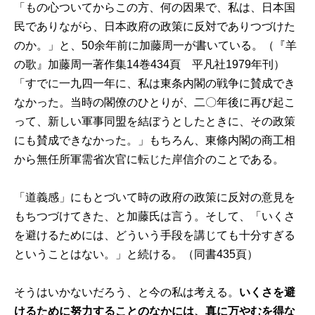
「もの心ついてからこの方、何の因果で、私は、日本国
民でありながら、日本政府の政策に反対でありつづけた
のか。」と、50余年前に加藤周一が書いている。（『羊
の歌』加藤周一著作集14巻434頁 平凡社1979年刊）
「すでに一九四一年に、私は東条内閣の戦争に賛成でき
なかった。当時の閣僚のひとりが、二〇年後に再び起こ
って、新しい軍事同盟を結ぼうとしたときに、その政策
にも賛成できなかった。」もちろん、東條内閣の商工相
から無任所軍需省次官に転じた岸信介のことである。
「道義感」にもとづいて時の政府の政策に反対の意見を
もちつづけてきた、と加藤氏は言う。そして、「いくさ
を避けるためには、どういう手段を講じても十分すぎる
ということはない。」と続ける。（同書435頁）
そうはいかないだろう、と今の私は考える。
いくさを避
けるために努力することのなかには、真に万やむを得な