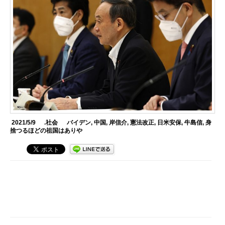
2021/5/9
.社会
バイデン
,
中国
,
岸信介
,
憲法改正
,
日米安保
,
牛島信
,
身
捨つるほどの祖国はありや