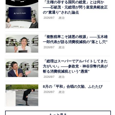
「主権の存する国民の総意」とは何か
――石破茂・元総理が問う皇室典範改正
の“素通り”された論点
2026/8/7
.政治
「複数税率こそ諸悪の根源」――玉木雄
一郎代表が語る消費税減税の”落とし穴”
2026/8/7
.政治
「総理はスーパーでアルバイトしてきた
方がいい」――参政党・神谷宗幣代表が
斬る消費税減税という”愚策”
2026/8/7
.政治
8月の「平和」合唱の欠陥、ふたたび
2026/8/7
.政治