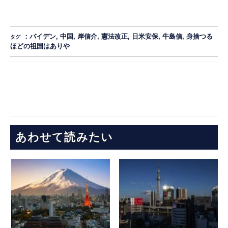
：
バイデン
,
中国
,
岸信介
,
憲法改正
,
日米安保
,
牛島信
,
身捨つる
タグ
ほどの祖国はありや
あわせて読みたい