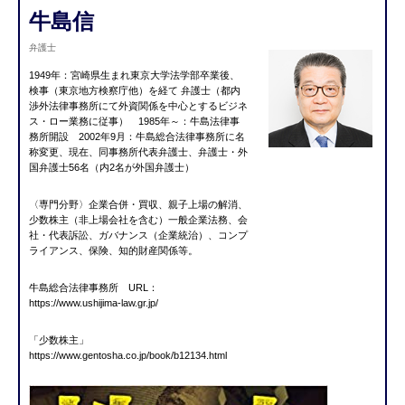
牛島信
弁護士
1949年：宮崎県生まれ東京大学法学部卒業後、
検事（東京地方検察庁他）を経て 弁護士（都内
渉外法律事務所にて外資関係を中心とするビジネ
ス・ロー業務に従事） 1985年～：牛島法律事
務所開設 2002年9月：牛島総合法律事務所に名
称変更、現在、同事務所代表弁護士、弁護士・外
国弁護士56名（内2名が外国弁護士）
〈専門分野〉企業合併・買収、親子上場の解消、
少数株主（非上場会社を含む）一般企業法務、会
社・代表訴訟、ガバナンス（企業統治）、コンプ
ライアンス、保険、知的財産関係等。
牛島総合法律事務所 URL：
https://www.ushijima-law.gr.jp/
「少数株主」
https://www.gentosha.co.jp/book/b12134.html