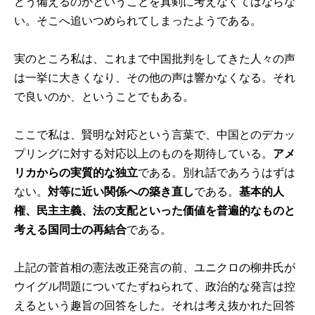
どう備えるのかということを真剣に考えなくてはならな
い。そこへ追いつめられてしまったようである。
実のところ私は、これまで中国批判をしてきた人々の声
は一挙に大きくなり、その他の声は響かなくなる。それ
で良いのか、ということでもある。
ここで私は、賢明な対応という言葉で、中国とのデカッ
プリングに対する対応以上のものを期待している。
アメ
リカからの実質的な独立
である。別れ話であろうはずは
ない。
対等に近い関係への築き直し
である。
基本的人
権、民主主義、法の支配といった価値を普遍的なものと
考える国同士の再結合
である。
上記の菅首相の憲法改正発言の前、ユニクロの柳井氏が
ウイグル問題についてたずねられて、政治的な発言は控
えるという趣旨の回答をした。それは考え抜かれた回答