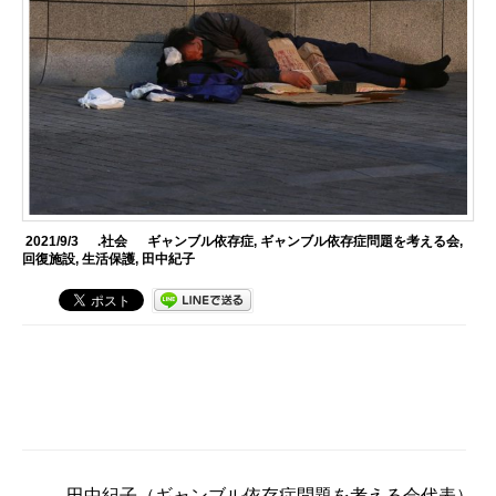
2021/9/3
.社会
ギャンブル依存症
,
ギャンブル依存症問題を考える会
,
回復施設
,
生活保護
,
田中紀子
田中紀子
（ギャンブル依存症問題を考える会代表）