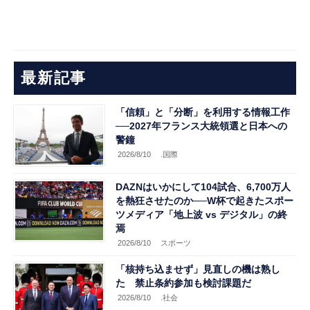
最新記事
「信頼」と「分断」を利用する情報工作
──2027年フランス大統領選と日本への
警鐘
2026/8/10
.国際
DAZNはいかにして104試合、6,700万人
を熱狂させたのか──W杯で起きたスポー
ツメディア「地上波 vs デジタル」の終
焉
2026/8/10
スポーツ
「核持ち込ませず」見直しの機は熟し
た 禁止条約参加も検討課題だ
2026/8/10
.社会