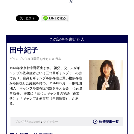
活
この記事を書いた人
田中紀子
ギャンブル依存症問題を考える会 代表
1964年東京都中野区生まれ。 祖父、父、夫がギ
ャンブル依存症者という三代目ギャンブラーの妻
であり、自身もギャンブル依存症と買い物依存症
から回復した経験を持つ。 2014年2月 一般社団
法人 ギャンブル依存症問題を考える会 代表理
事就任。 著書に「三代目ギャン妻の物語（高文
研）」「ギャンブル依存症（角川新書）」があ
る。
ブログ
/
Facebook
/
ツイッター
執筆記事一覧