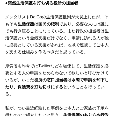
●突然生活保護を打ち切る役所の担当者
メンタリストDaiGoの生活保護批判が大炎上したが、そ
もそも
生活保護は国民の権利
であり、必要な人には誰に
でも行き渡ることになっている。また行政の担当者は生
活保護という金銭支援だけでなく、申請に訪れる人が他
に必要としている支援があれば、地域で連携してご本人
を支える仕組みを作るべきだと思っている。
厚労省も昨今ではTwitterなどを駆使して、生活保護を必
要とする人の申請をためらわないで欲しいと呼びかけて
いるが、いまだ
役所の窓口担当者は水際で申請を却下し
たり、保護費を打ち切りにする
ということを行ってい
る。
私が、つい最近経験した事例をご本人とご家族の了承を
得たのでご紹介したいと思う。
生活保護のあり方や行政