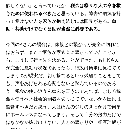
欲しくない」と言っていたが、
税金は様々な人の命を救
うために使われるべき
だと思っている。障害や病気を持
って働けない人を家族が抱え込むには限界がある。
自
助・共助だけでなく公助が当然に必要である。
今回のKさんの場合は、家族との繋がりが完全に切れて
はおらず、またご家族が家族会に繋がっていたことか
ら、こうして行き先を決めることができた。もしKさん
が完全に孤独な状況であったら、行政は簡単に見捨てて
しまうのが現実だ。切り捨てるという残酷なことをして
も、声をあげられる心配もないと踏んでいるのであろ
う。税金の使い道うんぬんを言うのであれば、むしろ税
金を使うべき社会的弱者を切り捨てていないかを国民は
監督すべきだと思う。人はほんの少しのきっかけで簡単
にホームレスになってしまう。そして自分の努力だけで
はなかなか抜け出せない。人との繋がりや、相互理解が