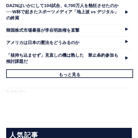
DAZNはいかにして104試合、6,700万人を熱狂させたのか
──W杯で起きたスポーツメディア「地上波 vs デジタル」
の終焉
韓国株式市場暴落が李在明政権を直撃
アメリカは日本の憲法をどうみるのか
「核持ち込ませず」見直しの機は熟した 禁止条約参加も
検討課題だ
もっと見る
※ スポンサー
人気記事