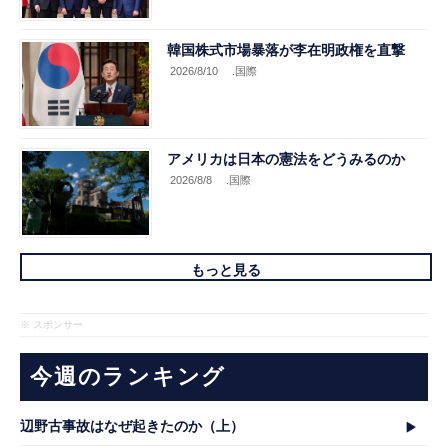
韓国株式市場暴落が李在明政権を直撃
2026/8/10
.国際
アメリカは日本の憲法をどうみるのか
2026/8/8
.国際
もっと見る
※ スポンサー
今週のランキング
辺野古事故はなぜ起きたのか（上）