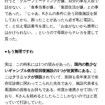
行うと「グループミーティングが嫌。自分の事を人前で
話せない。」「食事当番が嫌」「集団生活が嫌」との事
であった。「じゃあ、Kさんの条件に合う回復施設を探
しておくから、困ったことがあったら必ず私に電話し
て」と伝え電話番号を渡した。「お金がないから携帯に
はかけられない。」というので母親からテレカを渡して
貰った。
●
もう無理ですわ
実は、この時私には1つの望みがあった。
国内の数少な
いギャンブル依存症回復施設の1つが佐賀県にある。
こ
こは
クリニックが併設
されていて、医師も長年東京で依
存症診療に関わってこられた先生であり、施設代表者も
看護師の資格をお持ちである。何度か連携させて頂いて
おり、Kさんを頼めるとしたらここしかないのではと思
っていて打診していた。