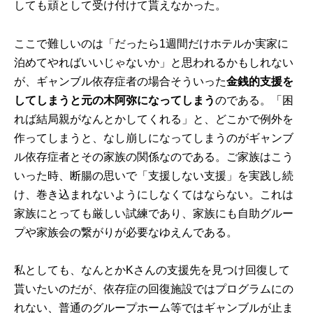
しても頑として受け付けて貰えなかった。
ここで難しいのは「だったら1週間だけホテルか実家に
泊めてやればいいじゃないか」と思われるかもしれない
が、ギャンブル依存症者の場合そういった
金銭的支援を
してしまうと元の木阿弥になってしまう
のである。「困
れば結局親がなんとかしてくれる」と、どこかで例外を
作ってしまうと、なし崩しになってしまうのがギャンブ
ル依存症者とその家族の関係なのである。ご家族はこう
いった時、断腸の思いで「支援しない支援」を実践し続
け、巻き込まれないようにしなくてはならない。これは
家族にとっても厳しい試練であり、家族にも自助グルー
プや家族会の繋がりが必要なゆえんである。
私としても、なんとかKさんの支援先を見つけ回復して
貰いたいのだが、依存症の回復施設ではプログラムにの
れない、普通のグループホーム等ではギャンブルが止ま