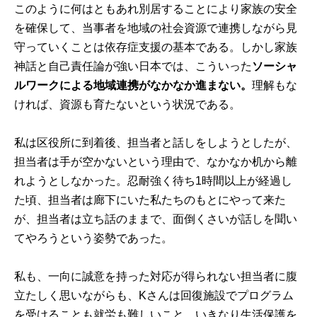
このように何はともあれ別居することにより家族の安全
を確保して、当事者を地域の社会資源で連携しながら見
守っていくことは依存症支援の基本である。しかし家族
神話と自己責任論が強い日本では、こういった
ソーシャ
ルワークによる地域連携がなかなか進まない。
理解もな
ければ、資源も育たないという状況である。
私は区役所に到着後、担当者と話しをしようとしたが、
担当者は手が空かないという理由で、なかなか机から離
れようとしなかった。忍耐強く待ち1時間以上が経過し
た頃、担当者は廊下にいた私たちのもとにやって来た
が、担当者は立ち話のままで、面倒くさいが話しを聞い
てやろうという姿勢であった。
私も、一向に誠意を持った対応が得られない担当者に腹
立たしく思いながらも、Kさんは回復施設でプログラム
を受けることも就労も難しいこと、いきなり生活保護を