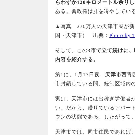
らわずか120キロメートル余り
ある。習政権は肝を冷やしてい
▲写真 230万人の天津市民が新
国・天津市） 出典：
Photo by 
そして、この
3市で立て続けに
内容を紹介する。
第1に、1月17日夜、
天津市
西青
市封鎖している間、統制区域内
実は、天津市には出稼ぎ労働者
い。だから、借りているアパー
ウンの状態である。したがって
天津市では、同市住民であれば