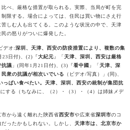
と比べ、厳格な措置が取られる。実際、当局が町を完
く制限する。場合によっては、住民は買い物にさえ行
に苦しむ人も出てくる。このような状況の中で、天津
住民の怒りがついに爆発した。
ビデオ:
深圳、天津、西安の防疫措置により、複数の集
月23日付)、(2)『
大紀元
』「
天津、深圳、西安は厳格
で抗議
」(同年1月21日付)、(3)『
看中國
』「
天津、深
、民衆の抗議が相次いでいる
（ビデオ/写真）」(同)、
いっぱい食べたい。天津、深圳、西安の統制が集団抗
考にする（ちなみに、（2）・（3）・（4）は姉妹メデ
京市から遠く離れた陝西省
西安市
や広東省
深圳市
のコ
内だったかもしれない。しかし、
天津市は、北京市か