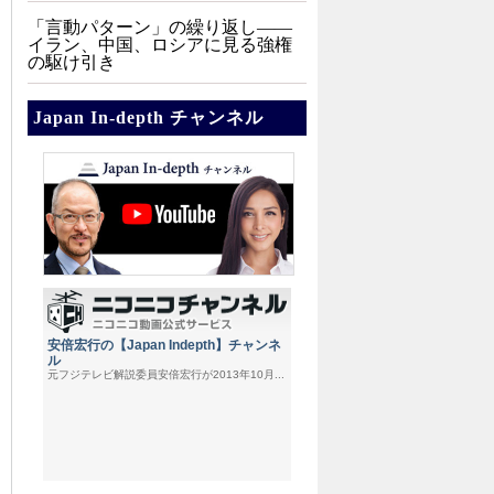
「言動パターン」の繰り返し――
イラン、中国、ロシアに見る強権
の駆け引き
Japan In-depth チャンネル