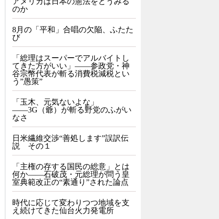
アメリカは日本の憲法をどうみる
のか
8月の「平和」合唱の欠陥、ふたた
び
「総理はスーパーでアルバイトし
てきた方がいい」――参政党・神
谷宗幣代表が斬る消費税減税とい
う”愚策”
「玉木、元気ないよな」
――3G（爺）が斬る野党のふがい
なさ
日米繊維交渉“善処します”誤訳伝
説 その１
「主権の存する国民の総意」とは
何か――石破茂・元総理が問う皇
室典範改正の“素通り”された論点
時代に応じて変わりつつ地域を支
え続けてきた仙台火力発電所