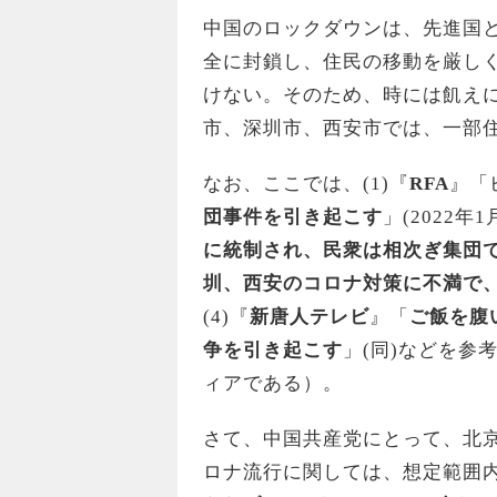
中国のロックダウンは、先進国
全に封鎖し、住民の移動を厳し
けない。そのため、時には飢え
市、深圳市、西安市では、一部
なお、ここでは、(1)『
RFA
』「
団事件を引き起こす
」(2022年1
に統制され、民衆は相次ぎ集団
圳、西安のコロナ対策に不満で
(4)『
新唐人テレビ
』「
ご飯を腹
争を引き起こす
」(同)などを参
ィアである）。
さて、中国共産党にとって、北
ロナ流行に関しては、想定範囲