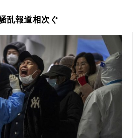
騒乱報道相次ぐ