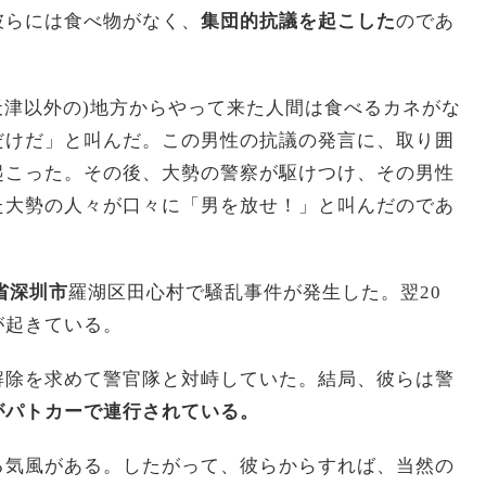
彼らには食べ物がなく、
集団的抗議を起こした
のであ
天津以外の)地方からやって来た人間は食べるカネがな
だけだ」と叫んだ。この男性の抗議の発言に、取り囲
起こった。その後、大勢の警察が駆けつけ、その男性
た大勢の人々が口々に「男を放せ！」と叫んだのであ
省深圳市
羅湖区田心村で騒乱事件が発生した。翌20
が起きている。
解除を求めて警官隊と対峙していた。結局、彼らは警
がパトカーで連行されている。
る気風がある。したがって、彼らからすれば、当然の