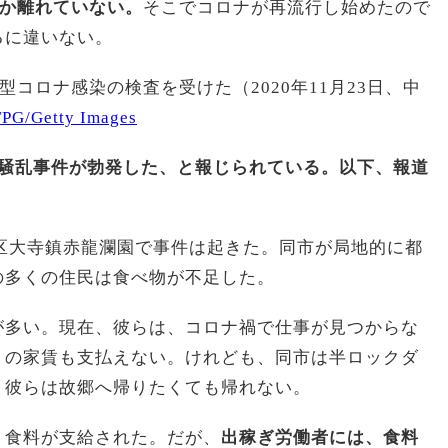
しか離れていない。
そこでコロナが再流行し始めたので
るに違いない。
型コロナ感染の検査を受けた（2020年11月23日、中
TPG/Getty Images
、騒乱事件が勃発した、と報じられている。以下、報道
区大寺鎮赤龍瀾園で事件は起きた。同市が局地的に都
の多くの住民は食べ物が不足した。
が多い。現在、彼らは、コロナ禍で仕事が見つからな
トの家賃も支払えない。けれども、同市は半ロックダ
、彼らは故郷へ帰りたくても帰れない。
、食料が支給された。だが、
出稼ぎ労働者には、食料