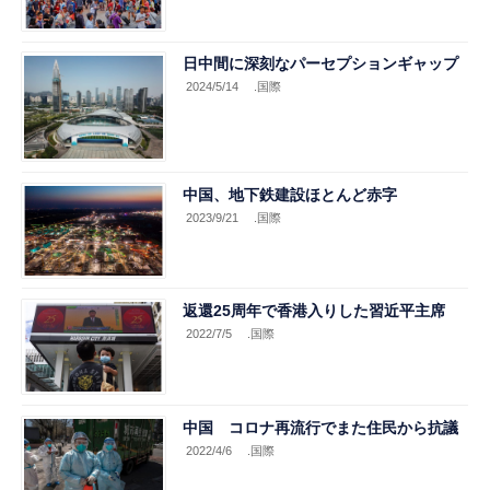
日中間に深刻なパーセプションギャップ
2024/5/14
.国際
中国、地下鉄建設ほとんど赤字
2023/9/21
.国際
返還25周年で香港入りした習近平主席
2022/7/5
.国際
中国 コロナ再流行でまた住民から抗議
2022/4/6
.国際