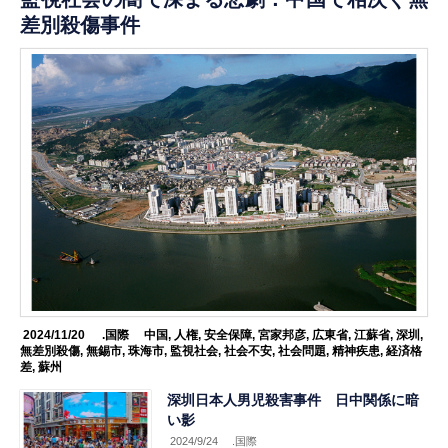
差別殺傷事件
2024/11/20
.国際
中国
,
人権
,
安全保障
,
宮家邦彦
,
広東省
,
江蘇省
,
深圳
,
無差別殺傷
,
無錫市
,
珠海市
,
監視社会
,
社会不安
,
社会問題
,
精神疾患
,
経済格
差
,
蘇州
深圳日本人男児殺害事件 日中関係に暗
い影
2024/9/24
.国際