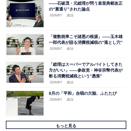
――石破茂・元総理が問う皇室典範改正
の“素通り”された論点
2026/8/7
.政治
「複数税率こそ諸悪の根源」――玉木雄
一郎代表が語る消費税減税の”落とし穴”
2026/8/7
.政治
「総理はスーパーでアルバイトしてきた
方がいい」――参政党・神谷宗幣代表が
斬る消費税減税という”愚策”
2026/8/7
.政治
8月の「平和」合唱の欠陥、ふたたび
2026/8/7
.政治
もっと見る