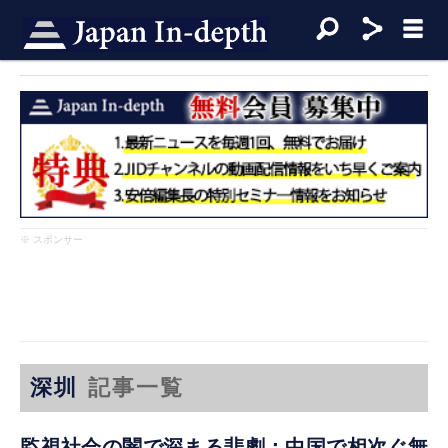
※ スポンサー
深圳
記事一覧
監視社会の闇で深まる悲劇：中国で相次ぐ無