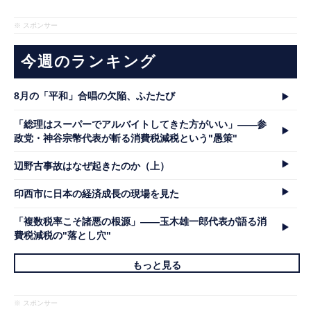
※ スポンサー
今週のランキング
8月の「平和」合唱の欠陥、ふたたび
「総理はスーパーでアルバイトしてきた方がいい」――参
政党・神谷宗幣代表が斬る消費税減税という"愚策"
辺野古事故はなぜ起きたのか（上）
印西市に日本の経済成長の現場を見た
「複数税率こそ諸悪の根源」――玉木雄一郎代表が語る消
費税減税の"落とし穴"
もっと見る
※ スポンサー