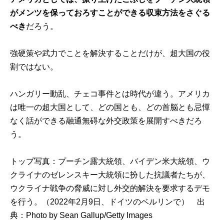
がメンツを保っておろすことができる収束方法をさぐる
べき
だろう。
強硬策や武力でことを解決することだけが、超大国の役
割ではない。
ハンガリー動乱、チェコ事件とは時代が違う。アメリカ
は唯一の超大国として、どの国とも、どの首脳とも忌憚
なく話ができる融通無碍な外交政策を展開すべきだろ
う。
トップ写真：プーチン露大統領、バイデン米大統領、ウ
クライナのゼレンスキー大統領に扮した抗議者たちが、
ウクライナ戦争の脅威に対し外交的解決を要求するデモ
を行う。（2022年2月9日、ドイツのベルリンで） 出
典：
Photo by Sean Gallup/Getty Images