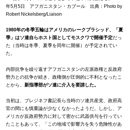
年5月5日 アフガニスタン・カブール 出典：
Photo by
Robert Nickelsberg/Liaison
1980年の冬季五輪はアメリカのレークプラシッド、「夏
季」はソ連自らホスト国としてモスクワで開催予定
だっ
た（当時は冬季、夏季を同年に開催）が予定されてい
た。
内部抗争を繰り返すアフガニスタンの左派政権と反政府
勢力との抗争が続き、政権側が圧倒的に不利となったこ
とから、
新指導部がソ連に介入を要請した。
当初は、ブレジネフ書記長ら当時のソ連共産党、政府高
官の間にも慎重論が少なくなかったようだ。しかし、ア
メリカが反政府勢力に対して密かに武器供与を行ってい
たこともあって、「この地域で影響力を失う危険性があ