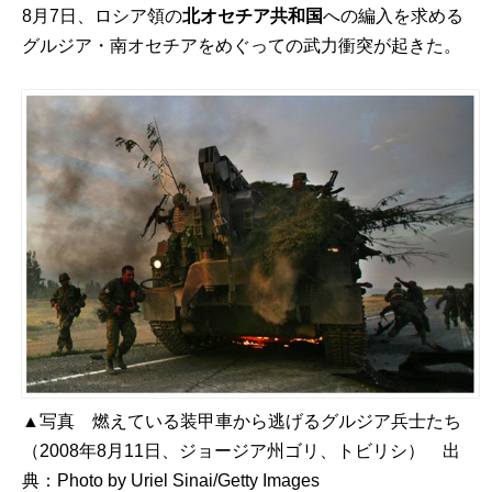
8月7日、ロシア領の
北オセチア共和国
への編入を求める
グルジア・南オセチアをめぐっての武力衝突が起きた。
▲写真 燃えている装甲車から逃げるグルジア兵士たち
（2008年8月11日、ジョージア州ゴリ、トビリシ） 出
典：
Photo by Uriel Sinai/Getty Images