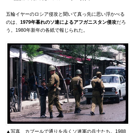
五輪イヤーのロシア侵攻と聞いて真っ先に思い浮かべる
のは、
1979年暮れのソ連によるアフガニスタン侵攻
だろ
う。1980年新年の各紙で報じられた。
▲写真 カブールで通りを歩くソ連軍の兵士たち。1988