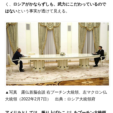
く、
ロシアがかならずしも、武力にこだわっているので
はない
という事実が透けて見える。
▲写真 露仏首脳会談 右プーチン大統領、左マクロン仏
大統領（2022年2月7日） 出典：
ロシア大統領府
アメリカとしては、振り上げたこぶしをプーチン大統領