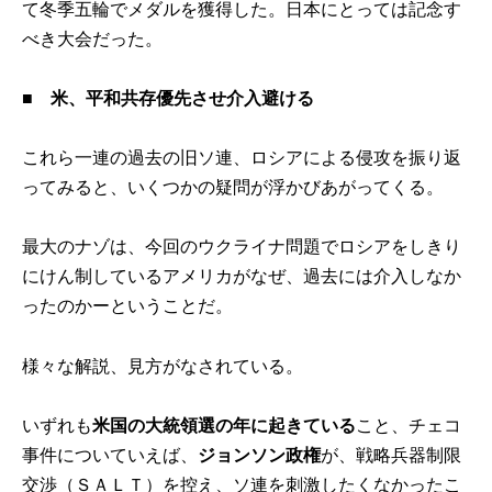
て冬季五輪でメダルを獲得した。日本にとっては記念す
べき大会だった。
■
米、平和共存優先させ介入避ける
これら一連の過去の旧ソ連、ロシアによる侵攻を振り返
ってみると、いくつかの疑問が浮かびあがってくる。
最大のナゾは、今回のウクライナ問題でロシアをしきり
にけん制しているアメリカがなぜ、過去には介入しなか
ったのかーということだ。
様々な解説、見方がなされている。
いずれも
米国の大統領選の年に起きている
こと、チェコ
事件についていえば、
ジョンソン政権
が、戦略兵器制限
交渉（ＳＡＬＴ）を控え、ソ連を刺激したくなかったこ