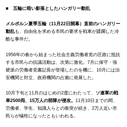
■
五輪に暗い影落としたハンガリー動乱
メルボルン夏季五輪（11月22日開幕）直前のハンガリー
動乱
も、自由化を求める市民の要求を戦車が蹂躙した冷
酷な事件だ。
1956年の春から始まった社会主義労働者党の圧政に抵抗
する市民らの抗議活動は、次第に激化。7月に保守・強
硬派の労働者党書記長が登場したのを機に、10月には治
安機関と対立、政府機関の占拠に発展した。
10月下旬と11月のはじめの2度にわたって、
ソ連軍の戦
車2500両、15万人の部隊が侵攻。
11月10日までの間、
労働者、学生、知識人らとの衝突が続き、2万人近い市
民らが犠牲になったともいわれる。