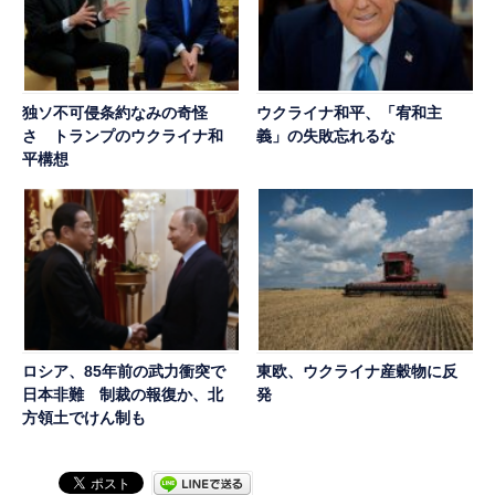
独ソ不可侵条約なみの奇怪
ウクライナ和平、「宥和主
さ トランプのウクライナ和
義」の失敗忘れるな
平構想
ロシア、85年前の武力衝突で
東欧、ウクライナ産穀物に反
日本非難 制裁の報復か、北
発
方領土でけん制も