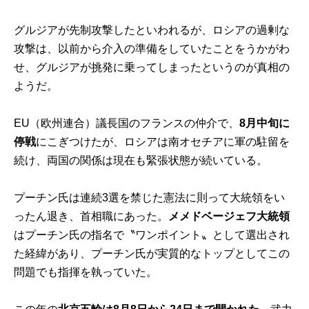
グルジアが先制攻撃したといわれるが、ロシアの過剰な
攻撃は、以前から介入の準備をしていたことをうかがわ
せ、グルジアが挑発に乗ってしまったというのが真相の
ようだ。
EU（欧州連合）議長国のフランスの仲介で、
8月中旬に
停戦
にこぎつけたが、ロシアは南オセチアに軍の駐留を
続け、両国の関係は現在も緊張状態が続いている。
プーチン氏は連続3選を禁じた憲法に則って大統領をい
ったん退き、首相職にあった。
メメドベージェフ大統領
はプーチン氏の指名で〝ワンポイント〟として選出され
た経緯があり、プーチン氏が実質的なトップとしてこの
問題でも指揮を執っていた。