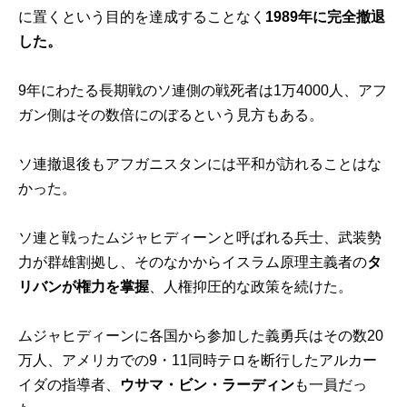
に置くという目的を達成することなく
1989年に完全撤退
した。
9年にわたる長期戦のソ連側の戦死者は1万4000人、アフ
ガン側はその数倍にのぼるという見方もある。
ソ連撤退後もアフガニスタンには平和が訪れることはな
かった。
ソ連と戦ったムジャヒディーンと呼ばれる兵士、武装勢
力が群雄割拠し、そのなかからイスラム原理主義者の
タ
リバンが権力を掌握
、人権抑圧的な政策を続けた。
ムジャヒディーンに各国から参加した義勇兵はその数20
万人、アメリカでの9・11同時テロを断行したアルカー
イダの指導者、
ウサマ・ビン・ラーディン
も一員だっ