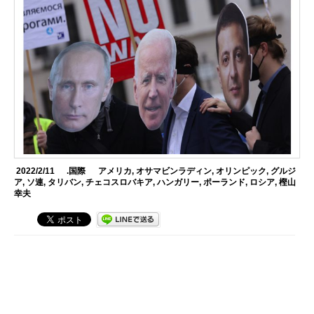
2022/2/11
.国際
アメリカ
,
オサマビンラディン
,
オリンピック
,
グルジ
ア
,
ソ連
,
タリバン
,
チェコスロバキア
,
ハンガリー
,
ポーランド
,
ロシア
,
樫山
幸夫