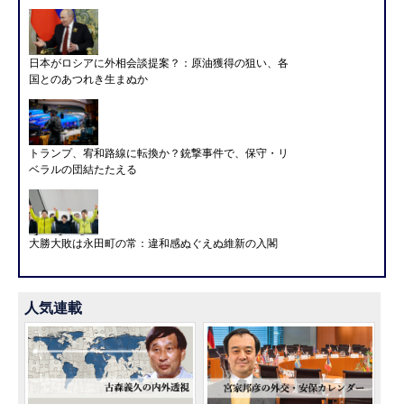
日本がロシアに外相会談提案？：原油獲得の狙い、各
国とのあつれき生まぬか
トランプ、宥和路線に転換か？銃撃事件で、保守・リ
ベラルの団結たたえる
大勝大敗は永田町の常：違和感ぬぐえぬ維新の入閣
人気連載