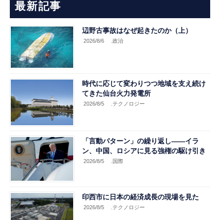
最新記事
辺野古事故はなぜ起きたのか（上）
2026/8/6
.政治
時代に応じて変わりつつ地域を支え続け
てきた仙台火力発電所
2026/8/5
.テクノロジー
「言動パターン」の繰り返し――イラ
ン、中国、ロシアに見る強権の駆け引き
2026/8/5
.国際
印西市に日本の経済成長の現場を見た
2026/8/5
.テクノロジー