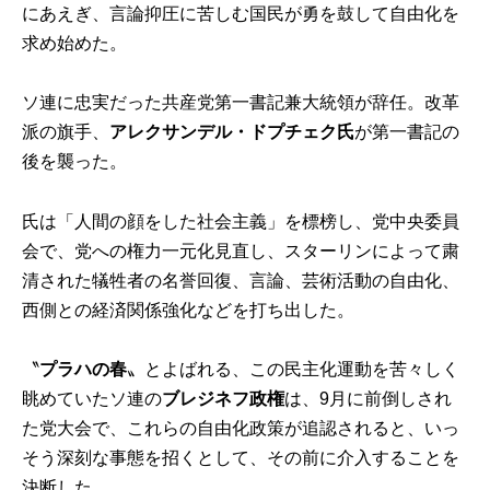
にあえぎ、言論抑圧に苦しむ国民が勇を鼓して自由化を
求め始めた。
ソ連に忠実だった共産党第一書記兼大統領が辞任。改革
派の旗手、
アレクサンデル・ドプチェク氏
が第一書記の
後を襲った。
氏は「人間の顔をした社会主義」を標榜し、党中央委員
会で、党への権力一元化見直し、スターリンによって粛
清された犠牲者の名誉回復、言論、芸術活動の自由化、
西側との経済関係強化などを打ち出した。
〝
プラハの春
〟とよばれる、この民主化運動を苦々しく
眺めていたソ連の
ブレジネフ政権
は、9月に前倒しされ
た党大会で、これらの自由化政策が追認されると、いっ
そう深刻な事態を招くとして、その前に介入することを
決断した。