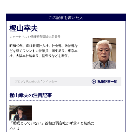
この記事を書いた人
樫山幸夫
ジャーナリスト/元産経新聞論説委員長
昭和49年、産経新聞社入社。社会部、政治部な
どを経てワシントン特派員、同支局長。東京本
社、大阪本社編集長、監査役などを歴任。
ブログ
/
Facebook
/
ツイッター
執筆記事一覧
樫山幸夫の注目記事
「睡眠とっていない」首相は弱音吐かず堂々と疑惑に
応えよ