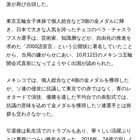
派が再び台頭した。
東京五輪女子体操で個人総合など3個の金メダルに輝
き、日本で大きな人気を誇ったチェコのベラ・チャスラ
フスカ選手は、芸術家、知識層などが、自由化の推進を
求めた「2000語宣言」という公開状に署名していたこと
から、当局の嫌がらせにあい、10月12日のメキシコ五輪
開会式直前になってようやく出国が認められた。
メキシコでは、個人総合など4個の金メダルを獲得した
が、ソ連の侵攻に抗議して東京での赤ではなく、青のレ
オタードで演技、優勝を逃した平均台での表彰式では、
抗議の意味を込めて金メダルを獲得したソ連選手とは挨
拶も交わさなかった。
引退後は私生活でのトラブルもあり、華々しい活躍ぶり
とは裏腹につらい晩年を送った。2016年、74歳で寂しく