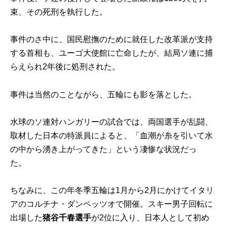
束、その死刑を執行した。
事件のさ中に、国民慰撫のために就任した改革派が支持
する首相も、ユーゴ大使館に亡命したが、結局ソ連に捕
らえられ2年後に処刑された。
事件は当然のことながら、五輪にも影を落とした。
水球のソ連対ハンガリーの試合では、両国選手が乱闘、
取材した日本の特派員によると、「血潮が糸を引いて水
の中から湧き上がってきた」という凄惨な状況だっ
た。
ちなみに、この年冬季五輪は1月から2月にかけてイタリ
アのコルチナ・ダンペッツオで開催。スキー男子回転に
出場した
猪谷千春選手
が2位に入り、日本人として初め