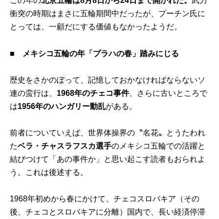
この年の
北京五輪は8月8日から24日まで開かれた。
武力
衝突の時期はまさに五輪期間中だったが、プーチン氏に
とっては、一顧だにする価値もなかったようだ。
■
メキシコ五輪の年「プラハの春」踏みにじる
歴史をさかのぼって、記憶しておかなければならないソ
連の蛮行は、
1968年のチェコ事件
、さらに古いところで
は
1956年のハンガリー動乱
がある。
前者についていえば、世界体操界の〝名花〟とうたわれ
た
ベラ・チャスラフスカ選手
のメキシコ五輪での活躍と
結びつけて「あの事件か」と思い起こす読者もおられよ
う。これは後述する。
1968年初めから春にかけて、チェコスロバキア（その
後、チェコとスロバキアに分離）国内で、長い経済停滞