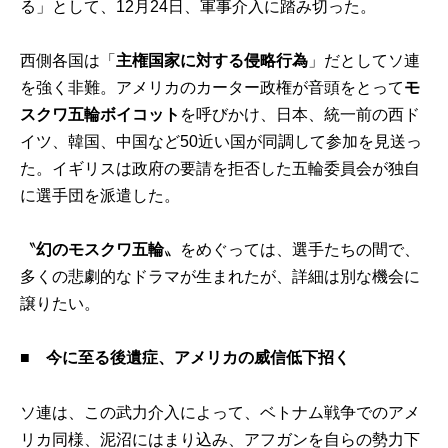
る」として、12月24日、軍事介入に踏み切った。
西側各国は「
主権国家に対する侵略行為
」だとしてソ連
を強く非難。アメリカのカーター政権が音頭をとって
モ
スクワ五輪ボイコット
を呼びかけ、日本、統一前の西ド
イツ、韓国、中国など50近い国が同調して参加を見送っ
た。イギリスは政府の要請を拒否した五輪委員会が独自
に選手団を派遣した。
〝
幻のモスクワ五輪
〟をめぐっては、選手たちの間で、
多くの悲劇的なドラマが生まれたが、詳細は別な機会に
譲りたい。
■
今に至る後遺症、アメリカの威信低下招く
ソ連は、この武力介入によって、ベトナム戦争でのアメ
リカ同様、泥沼にはまり込み、アフガンを自らの勢力下