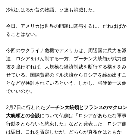
冷戦ははるか昔の物語、ソ連も消滅した。
今日、アメリカは世界の問題に関与するに、だれはばか
ることはない。
今回のウクライナ危機でアメリカは、周辺国に兵力を派
遣、ロシアをけん制する一方、プーチン大統領が武力侵
攻を強行すれば、大規模な経済制裁を断行する構えをみ
せている。国際貿易のドル決済からロシアを締め出すこ
となどが検討されているという。しかし、強硬策一辺倒
でいいのか。
2月7日に行われた
プーチン大統領とフランスのマクロン
大統領との会談
について仏側は「ロシアがあらたな軍事
行動をとらないと約束した」などと発表した。ロシア側
は翌日、これを否定したが、どちらが真相かはともか