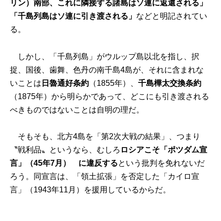
リン）南部、これに隣接する諸島はソ連に返還される」
「千島列島はソ連に引き渡される」
などと明記されてい
る。
しかし、「千島列島」がウルップ島以北を指し、択
捉、国後、歯舞、色丹の南千島4島が、それに含まれな
いことは
日魯通好条約
（1855年）、
千島樺太交換条約
（1875年）から明らかであって、どこにも引き渡される
べきものではないことは自明の理だ。
そもそも、北方4島を「第2次大戦の結果」、つまり
〝戦利品〟というなら、むしろ
ロシアこそ「ポツダム宣
言」（45年7月） に違反する
という批判を免れないだ
ろう。同宣言は、「領土拡張」を否定した「カイロ宣
言」（1943年11月）を援用しているからだ。