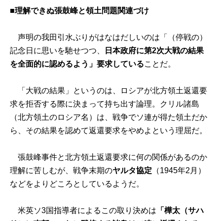
■理解できぬ張鼓峰と領土問題関連づけ
声明の我田引水ぶりがはなはだしいのは「（停戦の）
記念日に思いを馳せつつ、
日本政府に第2次大戦の結果
を全面的に認めるよう」要求している
ことだ。
「大戦の結果」というのは、ロシアが北方領土返還要
求を拒否する際に決まって持ち出す論理。クリル諸島
（北方領土のロシア名）は、戦争でソ連が得た領土だか
ら、その結果を認めて返還要求をやめよという理屈だ。
張鼓峰事件と北方領土返還要求に何の関係があるのか
理解に苦しむが、戦争末期の
ヤルタ協定
（1945年2月）
などをよりどころとしているようだ。
米英ソ3国指導者によるこの取り決めは
「樺太（サハ