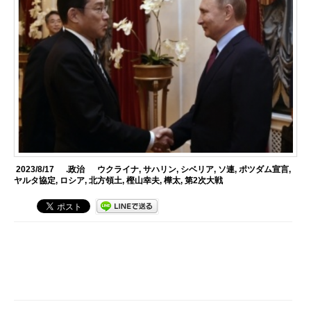
2023/8/17
.政治
ウクライナ
,
サハリン
,
シベリア
,
ソ連
,
ポツダム宣言
,
ヤルタ協定
,
ロシア
,
北方領土
,
樫山幸夫
,
樺太
,
第2次大戦