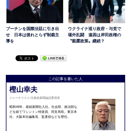
プーチンを国際法廷に引き出
ウクライナ巡り政府・与党で
せ 日本は後れとらず制裁主
場外乱闘 遠因は岸田政権の
導を
〝親露政策〟継続？
この記事を書いた人
樫山幸夫
ジャーナリスト/元産経新聞論説委員長
昭和49年、産経新聞社入社。社会部、政治部な
どを経てワシントン特派員、同支局長。東京本
社、大阪本社編集長、監査役などを歴任。