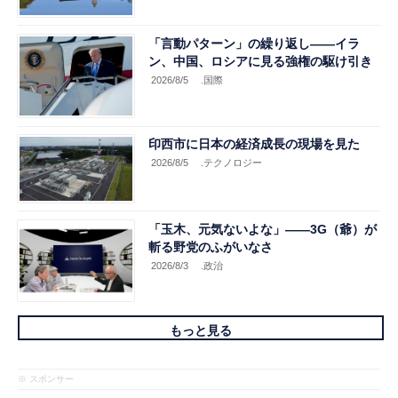
「言動パターン」の繰り返し――イラ
ン、中国、ロシアに見る強権の駆け引き
2026/8/5
.国際
印西市に日本の経済成長の現場を見た
2026/8/5
.テクノロジー
「玉木、元気ないよな」――3G（爺）が
斬る野党のふがいなさ
2026/8/3
.政治
もっと見る
※ スポンサー