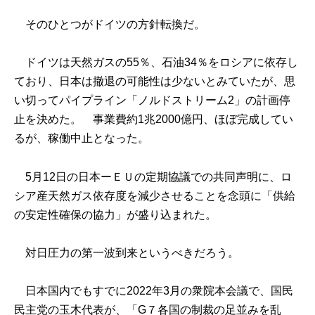
そのひとつがドイツの方針転換だ。
ドイツは天然ガスの55％、石油34％をロシアに依存し
ており、日本は撤退の可能性は少ないとみていたが、思
い切ってパイプライン「ノルドストリーム2」の計画停
止を決めた。 事業費約1兆2000億円、ほぼ完成してい
るが、稼働中止となった。
5月12日の日本ーＥＵの定期協議での共同声明に、ロ
シア産天然ガス依存度を減少させることを念頭に「供給
の安定性確保の協力」が盛り込まれた。
対日圧力の第一波到来というべきだろう。
日本国内でもすでに2022年3月の衆院本会議で、国民
民主党の玉木代表が、「G７各国の制裁の足並みを乱