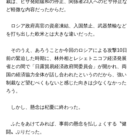
裁は、ビザ発給緩和の停止、関係者23人へのビザ停止な
ど軽微な内容だったからだ。
ロシア政府高官の資産凍結、入国禁止、武器禁輸など
を打ち出した欧米とは大きな違いだった。
そのうえ、あろうことか今回のロシアによる攻撃10日
前の緊迫した時期に、林外相とレシェトニコフ経済発展
省との間で「日露貿易経済政府間委員会」が開かれ、両
国の経済協力全体が話し合われたというのだから、強い
制裁など望むべくもないと感じた向きは少なくなかった
ろう。
しかし、懸念は杞憂に終わった。
ふたをあけてみれば、事前の懸念を払しょくする〝健
闘〟ぶりだった。