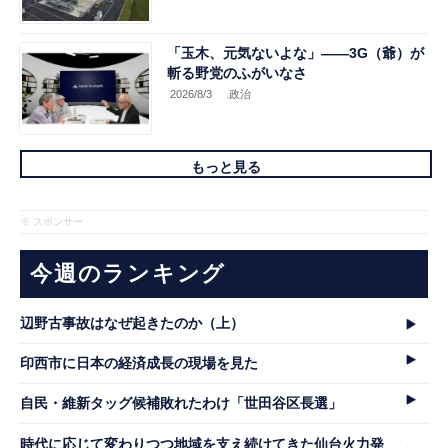
「玉木、元気ないよな」――3G（爺）が
斬る野党のふがいなさ
2026/8/3
.政治
もっと見る
※ スポンサー
今週のランキング
辺野古事故はなぜ起きたのか（上）
印西市に日本の経済成長の現場を見た
自民・維新タッグ候補敗れたわけ「世田谷区長選」
時代に応じて変わりつつ地域を支え続けてきた仙台火力発