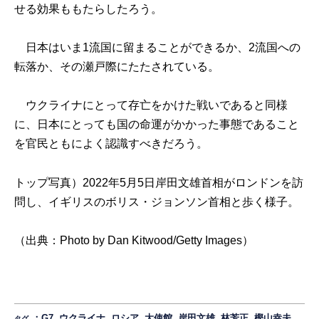
せる効果ももたらしたろう。
日本はいま1流国に留まることができるか、2流国への
転落か、その瀬戸際にたたされている。
ウクライナにとって存亡をかけた戦いであると同様
に、日本にとっても国の命運がかかった事態であること
を官民ともによく認識すべきだろう。
トップ写真）2022年5月5日岸田文雄首相がロンドンを訪
問し、イギリスのボリス・ジョンソン首相と歩く様子。
（出典：
Photo by Dan Kitwood/Getty Images
）
：
G7
,
ウクライナ
,
ロシア
,
大使館
,
岸田文雄
,
林芳正
,
樫山幸夫
タグ