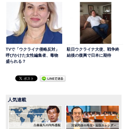
TVで「ウクライナ侵略反対」
駐日ウクライナ大使、戦争終
呼びかけた女性編集者、毒物
結後の復興で日本に期待
盛られる？
人気連載