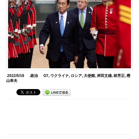
2022/5/18
.政治
G7
,
ウクライナ
,
ロシア
,
大使館
,
岸田文雄
,
林芳正
,
樫
山幸夫