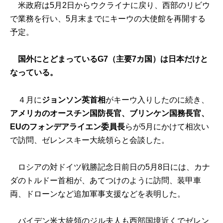
米政府は5月2日からウクライナに戻り、西部のリビウ
で業務を行い、5月末までにキーウの大使館を再開する
予定。
国外にとどまっているG7（主要7カ国）は日本だけと
なっている。
４月に
ジョンソン英首相
がキーウ入りしたのに続き、
アメリカのオースチン国防長官、ブリンケン国務長官、
EUのフォンデアライエン委員長
らが5月にかけて相次い
で訪問、ゼレンスキー大統領らと会談した。
ロシアの対ドイツ戦勝記念日前日の5月8日には、カナ
ダのトルドー首相が、あてつけのように訪問、装甲車
両、ドローンなど追加軍事支援などを表明した。
バイデン米大統領のジル夫人も西部国境近くでゼレン