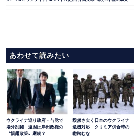
あわせて読みたい
ウクライナ巡り政府・与党で
毅然さ欠く日本のウクライナ
場外乱闘 遠因は岸田政権の
危機対応 クリミア併合時の
〝親露政策〟継続？
轍踏むな