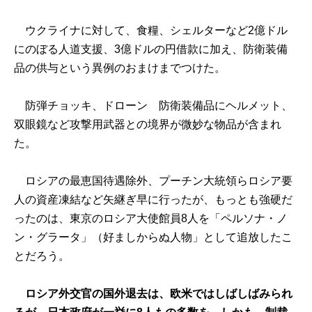
ウクライナに対して、食糧、シェルターなど2億ドル
にのぼる人道支援、3億ドルの円借款に加え、防衛装備
品の供与という異例のおまけまでつけた。
防弾チョッキ、ドローン 防衛装備品にヘルメット、
双眼鏡など攻撃用武器との境界が微妙な物品が含まれ
た。
ロシアの最恵国待遇除外、プーチン大統領らロシア要
人の資産凍結など矢継ぎ早に行ったが、もっとも強硬だ
ったのは、東京のロシア大使館員8人を「ペルソナ・ノ
ン・グラータ」（好ましからぬ人物」として追放したこ
とだろう。
ロシア外交官の国外退去は、欧米ではしばしばみられ