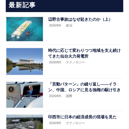
最新記事
辺野古事故はなぜ起きたのか（上）
2026/8/6
.政治
時代に応じて変わりつつ地域を支え続け
てきた仙台火力発電所
2026/8/5
.テクノロジー
「言動パターン」の繰り返し――イラ
ン、中国、ロシアに見る強権の駆け引き
2026/8/5
.国際
印西市に日本の経済成長の現場を見た
2026/8/5
.テクノロジー