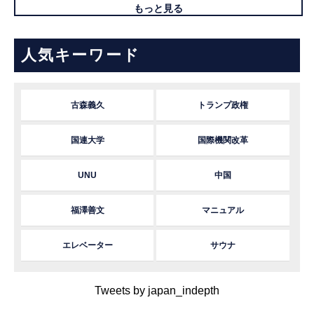
もっと見る
人気キーワード
古森義久
トランプ政権
国連大学
国際機関改革
UNU
中国
福澤善文
マニュアル
エレベーター
サウナ
Tweets by japan_indepth