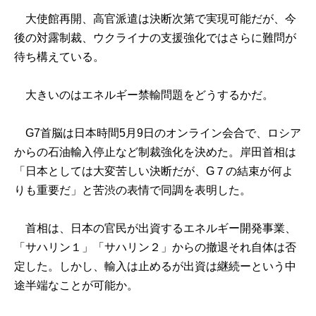
大使館再開、高官派遣は決断次第で実現可能だが、今
後の対露制裁、ウクライナの支援強化ではさらに難問が
待ち構えている。
大きいのはエネルギー禁輸問題をどうするかだ。
G7首脳は日本時間5月9日のオンライン会合で、ロシア
からの石油輸入停止など制裁強化を決めた。岸田首相は
「日本としては大変苦しい決断だが、G７の結束が何よ
りも重要だ」と苦渋の表情で同調を表明した。
首相は、日本の官民が出資するエネルギー開発事業、
「サハリン１」「サハリン２」からの撤退それ自体は否
定した。しかし、輸入は止めるが出資は継続ーという中
途半端なことが可能か。