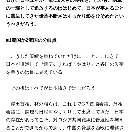
るが、日本政府が一挙に8人もの多数を、しかも、制裁
の一環として追放するのははじめて。日本が事あるごと
に露呈してきた優柔不断さはすっかり影をひそめたとい
うべきだろう。
■1流国か2流国の分岐点
こうした実績を重ねていただけに、ことここにきて、
日本が逡巡して〝落伍〟すれば「やはり」と各国の失望
を買うのは目に見えている。
その後はすべてが日本抜きで進むだろう。
岸田首相、林外相らは、これまでG７首脳会議、外相
会議に、窮屈な日程をやりくりして出席してきた。日本
の存在があってこそ、対ロシア共同戦線に普遍性を与え
ることができるからであり、中国の脅威を西欧に理解さ