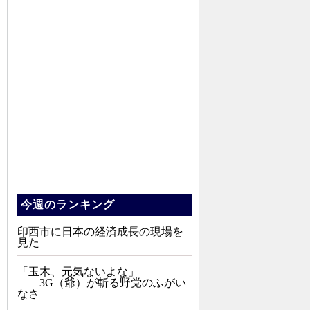
今週のランキング
印西市に日本の経済成長の現場を
見た
「玉木、元気ないよな」
――3G（爺）が斬る野党のふがい
なさ