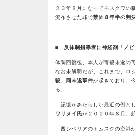
２３年８月になってモスクワの
流布させた罪で
禁固８年半の判
■ 反体制指導者に神経剤「ノビ
体調回復後、本人が毒殺未遂の
なお未解明だが、これまで、ロ
殺、同未遂事件
が起きており、
る。
記憶があたらしい最近の例とし
ワリヌイ氏
が２０２０年８月、
西シベリアのトムスクの空港か