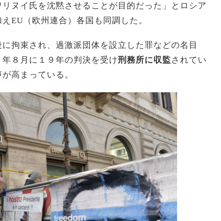
ワリヌイ氏を沈黙させることが目的だった」とロシア
えEU（欧州連合）各国も同調した。
に拘束され、過激派団体を設立した罪などの名目
３年８月に１９年の判決を受け
刑務所に収監
されてい
声が高まっている。