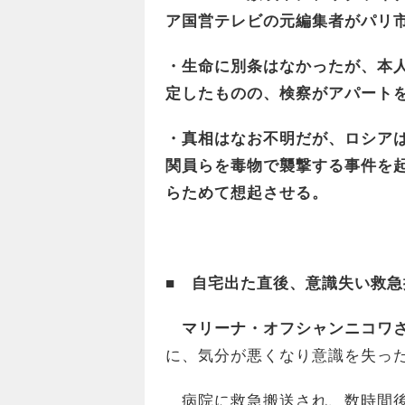
ア国営テレビの元編集者がパリ
・生命に別条はなかったが、本
定したものの、検察がアパート
・真相はなお不明だが、ロシア
関員らを毒物で襲撃する事件を
らためて想起させる。
■ 自宅出た直後、意識失い救急
マリーナ・オフシャンニコワ
に、気分が悪くなり意識を失っ
病院に救急搬送され、数時間後