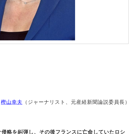
樫山幸夫
（ジャーナリスト、元産経新聞論説委員長）
ナ侵略を糾弾し、その後フランスに亡命していたロシ