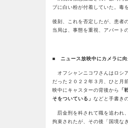
ブに白い粉が付着していた。毒
後刻、これを否定したが、患者
当局は、事態を重視、アパート
■ ニュース放映中にカメラに
オフシャンニコワさんはロシア
だった２０２２年３月、ひと月
映中にキャスターの背後から
「
そをついている」
などと手書き
罰金刑を科されて職を追われ、
拘束されたが、その後「国境な