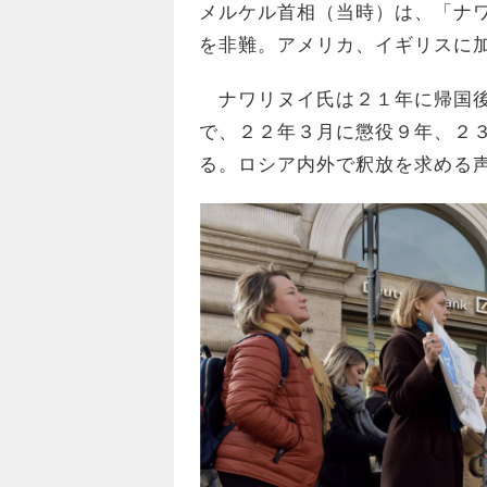
メルケル首相（当時）は、「ナ
を非難。アメリカ、イギリスに加
ナワリヌイ氏は２１年に帰国後
で、２２年３月に懲役９年、２
る。ロシア内外で釈放を求める