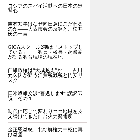
ロシアのスパイ活動への日本の無
関心
吉村知事はなぜ同日選にこだわる
のか――大阪市会の反発と、松井
氏の一言
GIGAスクール2期は「ストップし
ている」——教員・校長・起業家
が語る教育現場の現在地
自維政権は“天城越え”か――古川
元久氏が問う消費税減税と円安リ
スク
日米繊維交渉“善処します”誤訳伝
説 その１
時代に応じて変わりつつ地域を支
え続けてきた仙台火力発電所
金正恩激怒、北朝鮮権力中枢に再
び激震