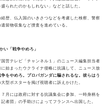
を盛られたのかもしれない」などと話した。
の経歴、仏入国のいきさつなどを考慮した検察、警察
の遺留物収集など捜査を進めている。
向かい「戦争やめろ」
国営テレビ「チャンネル１」のニュース編集担当者
前に始まったウクライナ侵略に抗議して、ニュース放
戦争をやめろ。プロパガンダに騙されるな。彼らはう
の大型ポスターを掲げ視聴者に訴えかけた。
７月には政府に対する抗議集会に参加、一時身柄を
き記者団」の手助けによってフランスへ出国した。