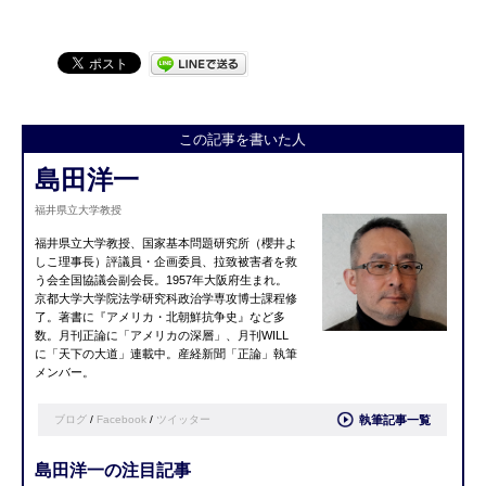
この記事を書いた人
島田洋一
福井県立大学教授
福井県立大学教授、国家基本問題研究所（櫻井よ
しこ理事長）評議員・企画委員、拉致被害者を救
う会全国協議会副会長。1957年大阪府生まれ。
京都大学大学院法学研究科政治学専攻博士課程修
了。著書に『アメリカ・北朝鮮抗争史』など多
数。月刊正論に「アメリカの深層」、月刊WILL
に「天下の大道」連載中。産経新聞「正論」執筆
メンバー。
ブログ
/
Facebook
/
ツイッター
執筆記事一覧
島田洋一の注目記事