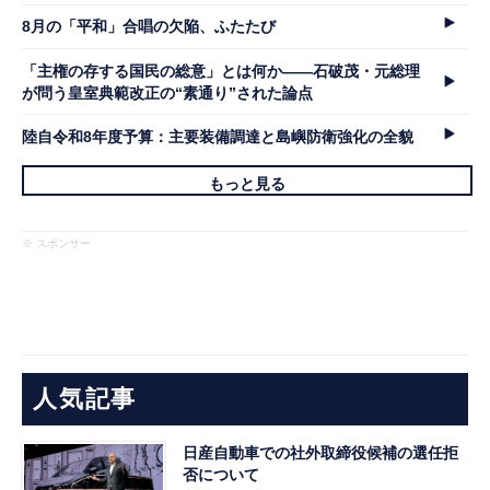
8月の「平和」合唱の欠陥、ふたたび
「主権の存する国民の総意」とは何か――石破茂・元総理
が問う皇室典範改正の“素通り”された論点
陸自令和8年度予算：主要装備調達と島嶼防衛強化の全貌
もっと見る
※ スポンサー
人気記事
日産自動車での社外取締役候補の選任拒
否について