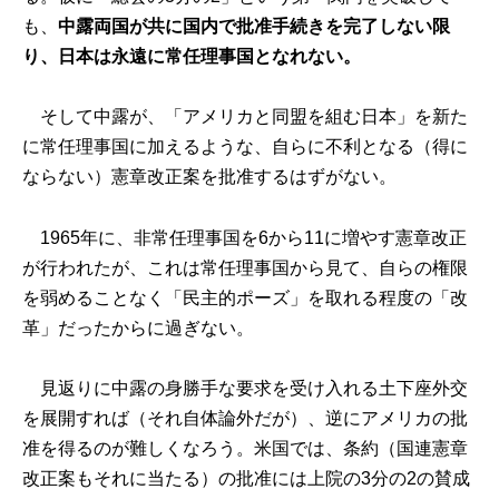
も、
中露両国が共に国内で批准手続きを完了しない限
り、日本は永遠に常任理事国となれない。
そして中露が、「アメリカと同盟を組む日本」を新た
に常任理事国に加えるような、自らに不利となる（得に
ならない）憲章改正案を批准するはずがない。
1965年に、非常任理事国を6から11に増やす憲章改正
が行われたが、これは常任理事国から見て、自らの権限
を弱めることなく「民主的ポーズ」を取れる程度の「改
革」だったからに過ぎない。
見返りに中露の身勝手な要求を受け入れる土下座外交
を展開すれば（それ自体論外だが）、逆にアメリカの批
准を得るのが難しくなろう。米国では、条約（国連憲章
改正案もそれに当たる）の批准には上院の3分の2の賛成