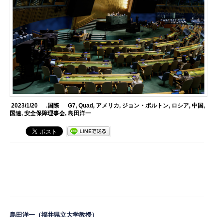
2023/1/20
.国際
G7
,
Quad
,
アメリカ
,
ジョン・ボルトン
,
ロシア
,
中国
,
国連
,
安全保障理事会
,
島田洋一
島田洋一
（福井県立大学教授）