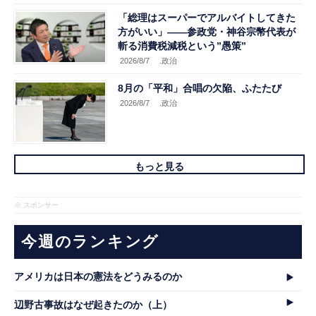
「総理はスーパーでアルバイトしてきた
方がいい」――参政党・神谷宗幣代表が
斬る消費税減税という”愚策”
2026/8/7
.政治
8月の「平和」合唱の欠陥、ふたたび
2026/8/7
.政治
もっと見る
※ スポンサー
今週のランキング
アメリカは日本の憲法をどうみるのか
辺野古事故はなぜ起きたのか（上）