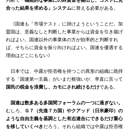
判断で
「機能的な事業にのみ資金を拠出し、コストに見
合った結果を求める」システム
に替える必要がある。
《国連も「市場テスト」に掛けようということだ。加
盟国は、意義なしと判断した事業からは資金を引き揚げ
ればよい。国連以外の事業体の方が効率的と判断すれ
ば、そちらに資金を振り向ければよい。国連を優遇する
理由はどこにもない》
日本では、中露が拒否権を持つこの異形の組織に跪拝
する「国連第一主義」がいまだ根強いが、率直に言って
国民の税金を浪費し、カモにされ続けるだけ
である。
国連は数多ある多国間フォーラムの一つに過ぎない。
むしろ、
Ｇ７（先進７カ国）やクアッド（日米豪印）の
ような自由主義を基調とした有志連合にできるだけ重心
を移していくべき
だろう。それら組織では中露は拒否権