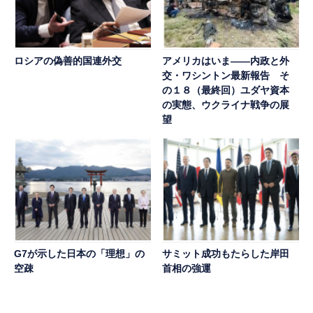
ロシアの偽善的国連外交
アメリカはいま――内政と外
交・ワシントン最新報告 そ
の１８（最終回）ユダヤ資本
の実態、ウクライナ戦争の展
望
G7が示した日本の「理想」の
サミット成功もたらした岸田
空疎
首相の強運