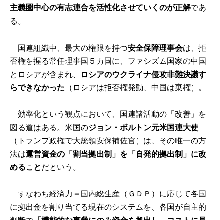
主義圏中心の有志連合を活性化させていくのが正解
であ
る。
国連組織中、最大の権限を持つ
安全保障理事会
は、拒
否権を握る常任理事国５カ国に、ファシズム国家の中国
とロシアが含まれ、
ロシアのウクライナ侵攻非難決議す
らできなかった
（ロシアは拒否権発動、中国は棄権）。
効率化という観点において、国連諸活動の「改善」を
図る道はある。米国の
ジョン・ボルトン元米国連大使
（トランプ政権で大統領安保補佐官）は、その唯一の方
法は
運営資金の「割当拠出制」を「自発的拠出制」に改
めること
だという。
すなわち経済力＝国内総生産（ＧＤＰ）に応じて各国
に拠出金を割り当てる現在のシステムを、各国が自主的