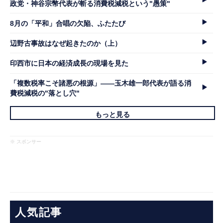
政党・神谷宗幣代表が斬る消費税減税という"愚策"
8月の「平和」合唱の欠陥、ふたたび
辺野古事故はなぜ起きたのか（上）
印西市に日本の経済成長の現場を見た
「複数税率こそ諸悪の根源」――玉木雄一郎代表が語る消
費税減税の"落とし穴"
もっと見る
※ スポンサー
人気記事