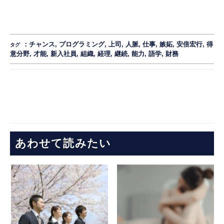
：
チャンス
,
プログラミング
,
上司
,
人脈
,
仕事
,
嫉妬
,
安倍宏行
,
得
タグ
意分野
,
才能
,
新入社員
,
組織
,
経理
,
継続
,
能力
,
語学
,
財務
あわせて読みたい