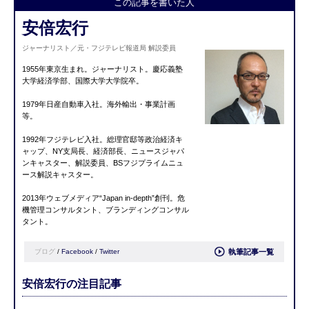
この記事を書いた人
安倍宏行
ジャーナリスト／元・フジテレビ報道局 解説委員
1955年東京生まれ。ジャーナリスト。慶応義塾
大学経済学部、国際大学大学院卒。
1979年日産自動車入社。海外輸出・事業計画
等。
1992年フジテレビ入社。総理官邸等政治経済キ
ャップ、NY支局長、経済部長、ニュースジャパ
ンキャスター、解説委員、BSフジプライムニュ
ース解説キャスター。
2013年ウェブメディア“Japan in-depth”創刊。危
機管理コンサルタント、ブランディングコンサル
タント。
ブログ
/
Facebook
/
Twitter
執筆記事一覧
安倍宏行の注目記事