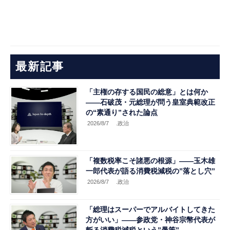
最新記事
「主権の存する国民の総意」とは何か
――石破茂・元総理が問う皇室典範改正
の“素通り”された論点
2026/8/7
.政治
「複数税率こそ諸悪の根源」――玉木雄
一郎代表が語る消費税減税の”落とし穴”
2026/8/7
.政治
「総理はスーパーでアルバイトしてきた
方がいい」――参政党・神谷宗幣代表が