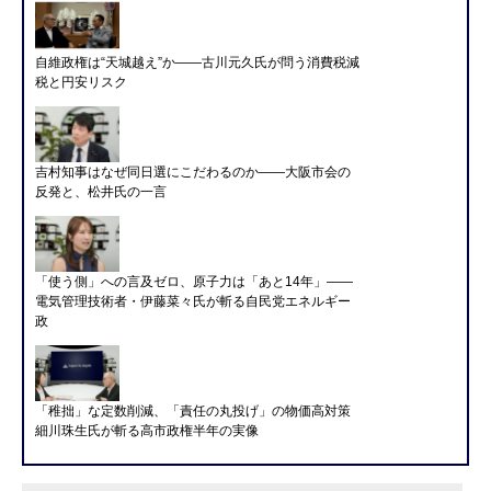
自維政権は“天城越え”か――古川元久氏が問う消費税減
税と円安リスク
吉村知事はなぜ同日選にこだわるのか――大阪市会の
反発と、松井氏の一言
「使う側」への言及ゼロ、原子力は「あと14年」――
電気管理技術者・伊藤菜々氏が斬る自民党エネルギー
政
「稚拙」な定数削減、「責任の丸投げ」の物価高対策
細川珠生氏が斬る高市政権半年の実像