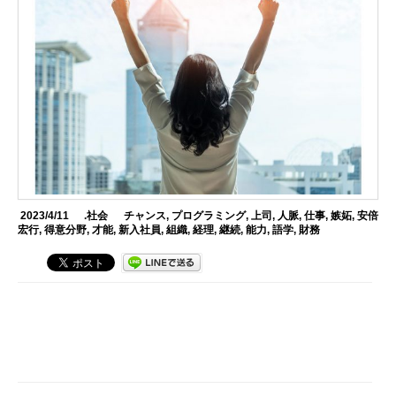
2023/4/11
.社会
チャンス
,
プログラミング
,
上司
,
人脈
,
仕事
,
嫉妬
,
安倍
宏行
,
得意分野
,
才能
,
新入社員
,
組織
,
経理
,
継続
,
能力
,
語学
,
財務