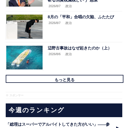
斬る消費税減税という”愚策”
2026/8/7
.政治
8月の「平和」合唱の欠陥、ふたたび
2026/8/7
.政治
辺野古事故はなぜ起きたのか（上）
2026/8/6
.政治
もっと見る
※ スポンサー
今週のランキング
「総理はスーパーでアルバイトしてきた方がいい」――参