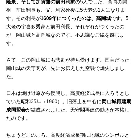
隆景、そして加賀藩の前田利家
の5人でした。高岡の開
祖、前田利長も、父、利家死後に5大老の1人になりま
す。その利長が
1609年につくったのは、高岡城
です。5
大老の宇喜多秀家と前田利長、それぞれがつくったの
が、岡山城と高岡城なのです。不思議なご縁を感じま
す。
さて、この岡山城にも悲劇が待ち受けます。国宝だった
岡山城の天守閣が、先にお伝えした空襲で焼失しまし
た。
日本は焼け野原から復興し、高度経済成長に入ろうとし
ていた昭和35年（1960）。旧藩士を中心に
岡山城再建期
成同盟会
が結成されました。天守閣再建の動きが本格し
たのです。
ちょうどこのころ、高度経済成長期に地域のシンボルと