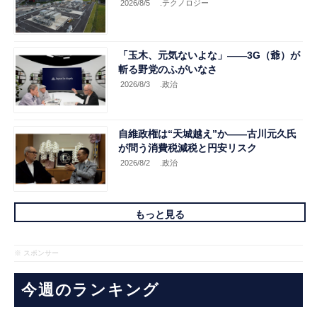
2026/8/5
.テクノロジー
「玉木、元気ないよな」――3G（爺）が
斬る野党のふがいなさ
2026/8/3
.政治
自維政権は“天城越え”か――古川元久氏
が問う消費税減税と円安リスク
2026/8/2
.政治
もっと見る
※ スポンサー
今週のランキング