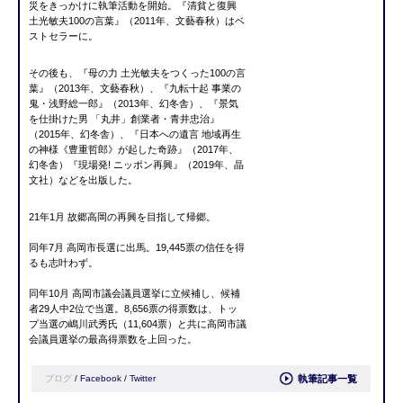
災をきっかけに執筆活動を開始。『清貧と復興
土光敏夫100の言葉』（2011年、文藝春秋）はベ
ストセラーに。
その後も、『母の力 土光敏夫をつくった100の言
葉』（2013年、文藝春秋）、『九転十起 事業の
鬼・浅野総一郎』（2013年、幻冬舎）、『景気
を仕掛けた男 「丸井」創業者・青井忠治』
（2015年、幻冬舎）、『日本への遺言 地域再生
の神様《豊重哲郎》が起した奇跡』（2017年、
幻冬舎）『現場発! ニッポン再興』（2019年、晶
文社）などを出版した。
21年1月 故郷高岡の再興を目指して帰郷。
同年7月 高岡市長選に出馬。19,445票の信任を得
るも志叶わず。
同年10月 高岡市議会議員選挙に立候補し、候補
者29人中2位で当選。8,656票の得票数は、トッ
プ当選の嶋川武秀氏（11,604票）と共に高岡市議
会議員選挙の最高得票数を上回った。
ブログ
/
Facebook
/
Twitter
執筆記事一覧