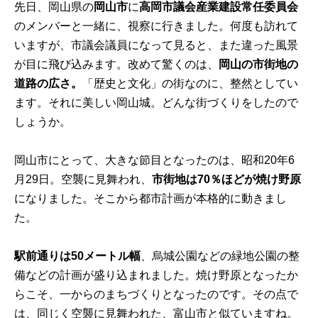
先日、岡山県の
岡山市
に
高岡市議会産業建設常任委員会
のメンバーと一緒に、視察に行きました。何度も訪れて
いますが、市議会議員になって見ると、また違った風景
が目に飛び込みます。改めて驚くのは、
岡山の市街地の
道路の広さ。
「歴史と文化」の街なのに、整然としてい
ます。それに美しい岡山城。どんな街づくりをしたので
しょうか。
岡山市にとって、大きな節目となったのは、昭和20年6
月29日。空襲に見舞われ、
市街地は70％ほどが焼け野原
になりました。そこから都市計画が本格的に動きまし
た。
駅前通りは50メートル幅
、烏城公園などの緑地公園の整
備などの計画が盛り込まれました。焼け野原となったか
らこそ、一からのまちづくりとなったのです。その点で
は、同じく空襲に見舞われた、富山市と似ていますね。