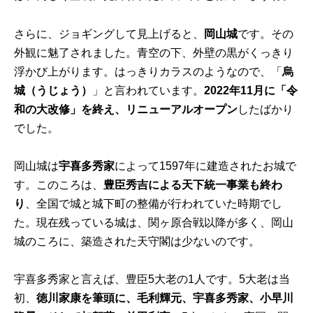
さらに、ジョギングして見上げると、
岡山城
です。その
外観に魅了されました。青空の下、外壁の黒がくっきり
浮かび上がります。はっきりカラスのようなので、「
烏
城（うじょう）
」と言われています。
2022年11月に「令
和の大改修」を終え、リニューアルオープン
したばかり
でした。
岡山城は
宇喜多秀家
によって1597年に建造されたお城で
す。このころは、
豊臣秀吉による天下統一事業も終わ
り
、全国で城と城下町の整備が行われていた時期でし
た。現在残っている城は、関ヶ原合戦以降が多く、岡山
城のころに、築造された天守閣は少ないのです。
宇喜多秀家と言えば、豊臣5大老の1人です。5大老は当
初、
徳川家康を筆頭に、毛利輝元、宇喜多秀家、小早川