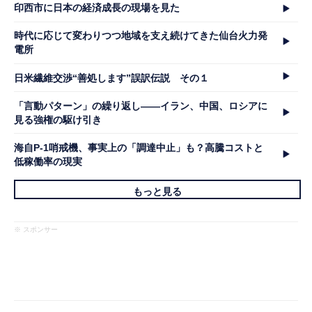
印西市に日本の経済成長の現場を見た
時代に応じて変わりつつ地域を支え続けてきた仙台火力発
電所
日米繊維交渉“善処します”誤訳伝説 その１
「言動パターン」の繰り返し――イラン、中国、ロシアに
見る強権の駆け引き
海自P-1哨戒機、事実上の「調達中止」も？高騰コストと
低稼働率の現実
もっと見る
※ スポンサー