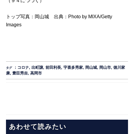
（９４につづく）
トップ写真：岡山城 出典：
Photo by MIXA/Getty
Images
：
コロナ
,
出町譲
,
前田利長
,
宇喜多秀家
,
岡山城
,
岡山市
,
徳川家
タグ
康
,
豊臣秀吉
,
高岡市
あわせて読みたい