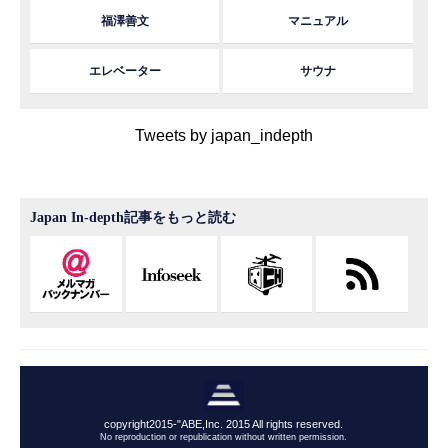
福澤善文
マニュアル
エレベーター
サウナ
Tweets by japan_indepth
Japan In-depth記事をもっと読む
copyright2015-"ABE,Inc. 2015 All rights reserved.
No reproduction or republication without written permission.