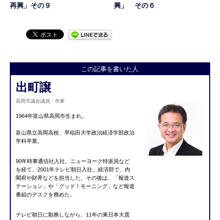
再興」その９
興」 その６
この記事を書いた人
出町譲
高岡市議会議員・作家
1964年富山県高岡市生まれ。
富山県立高岡高校、早稲田大学政治経済学部政治
学科卒業。
90年時事通信社入社。ニューヨーク特派員など
を経て、2001年テレビ朝日入社。経済部で、内
閣府や財界などを担当した。その後は、「報道ス
テーション」や「グッド！モーニング」など報道
番組のデスクを務めた。
テレビ朝日に勤務しながら、11年の東日本大震