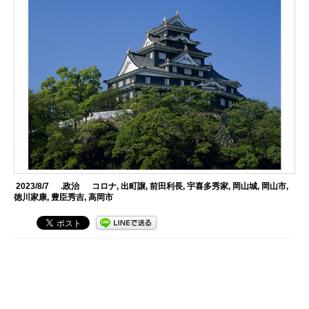
2023/8/7
.政治
コロナ
,
出町譲
,
前田利長
,
宇喜多秀家
,
岡山城
,
岡山市
,
徳川家康
,
豊臣秀吉
,
高岡市