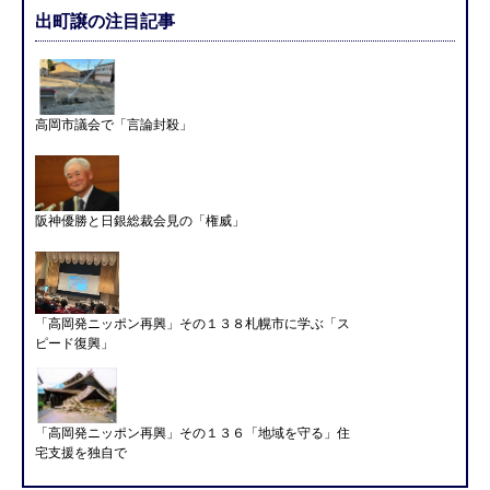
出町譲の注目記事
高岡市議会で「言論封殺」
阪神優勝と日銀総裁会見の「権威」
「高岡発ニッポン再興」その１３８札幌市に学ぶ「ス
ピード復興」
「高岡発ニッポン再興」その１３６「地域を守る」住
宅支援を独自で