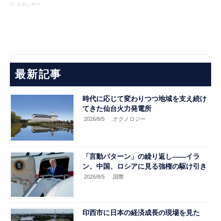
※ スポンサー
最新記事
時代に応じて変わりつつ地域を支え続け
てきた仙台火力発電所
2026/8/5
.テクノロジー
「言動パターン」の繰り返し――イラ
ン、中国、ロシアに見る強権の駆け引き
2026/8/5
.国際
印西市に日本の経済成長の現場を見た