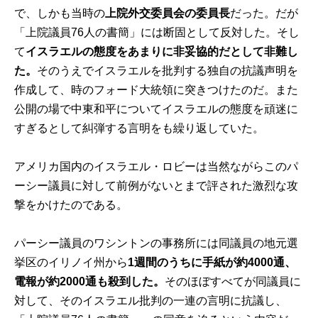
で、しかも当時の
上院外交委員会の委員長
だった。だが
「上院議員76人の書簡」には断固として反対した。そし
て
イスラエルの態度をあまりに非妥協的だとして非難し
た。
そのうえでイスラエルを批判する独自の抗議声明を
作成して、時のフォード大統領に突きつけたのだ。また
公開の場で中東和平についてイスラエルの態度を頑迷に
すぎるとして糾弾する言明をも繰り返していた。
アメリカ国内のイスラエル・ロビーは当然ながらこのパ
ーシー議員に対して前例がないとまで評された激烈な攻
撃をかけたのである。
パーシー議員のワシントンの事務所には同議員の地元選
挙区のイリノイ州から
1週間のうちに手紙が約4000通、
電報が約2000通も殺到した。
そのほぼすべてが同議員に
対して、そのイスラエル批判の一連の言明に抗議し、