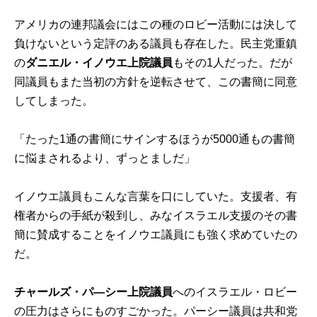
アメリカの連邦議会にはこの種のロビー活動には決して
負けないという定評のある議員も存在した。民主党重鎮
の
ダニエル・イノウエ上院議員
もその1人だった。だが
同議員もまた当初の方針を逆転させて、この書簡に同意
してしまった。
「たった1通の書簡にサインするほうが5000通もの書簡
に悩まされるより、ずっとましだ」
イノウエ議員もこんな言葉を口にしていた。支援者、有
権者からの手紙が殺到し、みなイスラエル支援のその書
簡に賛成することをイノウエ議員にも強く求めていたの
だ。
チャールズ・パ―シー上院議員
へのイスラエル・ロビー
の圧力はさらにものすごかった。パーシー議員は共和党