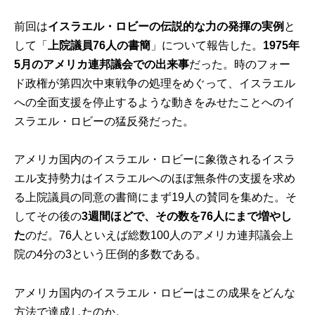
前回は
イスラエル・ロビーの伝説的な力の発揮の実例
と
して「
上院議員76人の書簡
」について報告した。
1975年
5月のアメリカ連邦議会での出来事
だった。時のフォー
ド政権が第四次中東戦争の処理をめぐって、イスラエル
への全面支援を停止するような動きをみせたことへのイ
スラエル・ロビーの猛反発だった。
アメリカ国内のイスラエル・ロビーに象徴されるイスラ
エル支持勢力はイスラエルへのほぼ無条件の支援を求め
る上院議員の同意の書簡にまず19人の賛同を集めた。そ
してその後の
3週間ほどで、その数を76人にまで増やし
た
のだ。76人といえば総数100人のアメリカ連邦議会上
院の4分の3という圧倒的多数である。
アメリカ国内のイスラエル・ロビーはこの成果をどんな
方法で達成したのか。