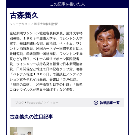
この記事を書いた人
古森義久
ジャーナリスト／麗澤大学特別教授
産経新聞ワシントン駐在客員特派員、麗澤大学特
別教授。１９６３年慶應大学卒、ワシントン大学
留学、毎日新聞社会部、政治部、ベトナム、ワシ
ントン両特派員、米国カーネギー国際平和財団上
級研究員、産経新聞中国総局長、ワシントン支局
長などを歴任。ベトナム報道でボーン国際記者
賞、ライシャワー核持込発言報道で日本新聞協会
賞、日米関係など報道で日本記者クラブ賞、著書
「ベトナム報道１３００日」で講談社ノンフィク
ション賞をそれぞれ受賞。著書は「ODA幻想」
「韓国の奈落」「米中激突と日本の針路」「新型
コロナウイルスが世界を滅ぼす」など多数。
ブログ
/
Facebook
/
ツイッター
執筆記事一覧
古森義久の注目記事