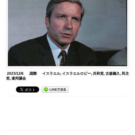
2023/12/6
.国際
イスラエル
,
イスラエルロビー
,
共和党
,
古森義久
,
民主
党
,
連邦議会