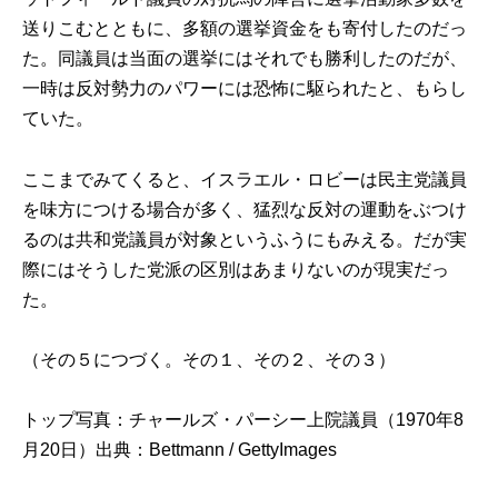
送りこむとともに、多額の選挙資金をも寄付したのだっ
た。同議員は当面の選挙にはそれでも勝利したのだが、
一時は反対勢力のパワーには恐怖に駆られたと、もらし
ていた。
ここまでみてくると、イスラエル・ロビーは民主党議員
を味方につける場合が多く、猛烈な反対の運動をぶつけ
るのは共和党議員が対象というふうにもみえる。だが実
際にはそうした党派の区別はあまりないのが現実だっ
た。
（その５につづく。
その１
、
その２
、
その３
）
トップ写真：チャールズ・パーシー上院議員（1970年8
月20日）出典：
Bettmann / GettyImages