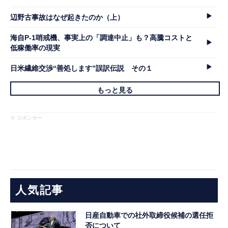
辺野古事故はなぜ起きたのか（上）
海自P-1哨戒機、事実上の「調達中止」も？高騰コストと
低稼働率の現実
日米繊維交渉“善処します”誤訳伝説 その１
もっと見る
※ スポンサー
人気記事
日産自動車での社外取締役候補の選任拒
否について