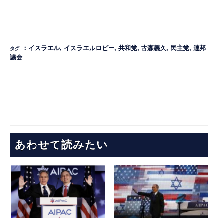
：
イスラエル
,
イスラエルロビー
,
共和党
,
古森義久
,
民主党
,
連邦
タグ
議会
あわせて読みたい