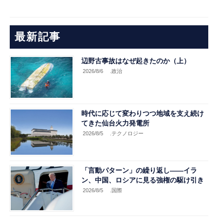
最新記事
辺野古事故はなぜ起きたのか（上）
2026/8/6
.政治
時代に応じて変わりつつ地域を支え続け
てきた仙台火力発電所
2026/8/5
.テクノロジー
「言動パターン」の繰り返し――イラ
ン、中国、ロシアに見る強権の駆け引き
2026/8/5
.国際