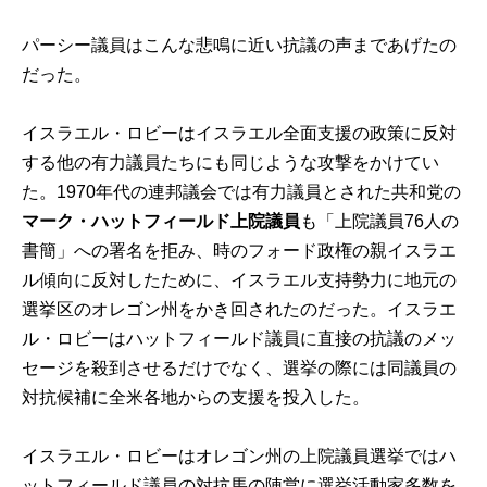
パーシー議員はこんな悲鳴に近い抗議の声まであげたの
だった。
イスラエル・ロビーはイスラエル全面支援の政策に反対
する他の有力議員たちにも同じような攻撃をかけてい
た。1970年代の連邦議会では有力議員とされた共和党の
マーク・ハットフィールド上院議員
も「上院議員76人の
書簡」への署名を拒み、時のフォード政権の親イスラエ
ル傾向に反対したために、イスラエル支持勢力に地元の
選挙区のオレゴン州をかき回されたのだった。イスラエ
ル・ロビーはハットフィールド議員に直接の抗議のメッ
セージを殺到させるだけでなく、選挙の際には同議員の
対抗候補に全米各地からの支援を投入した。
イスラエル・ロビーはオレゴン州の上院議員選挙ではハ
ットフィールド議員の対抗馬の陣営に選挙活動家多数を