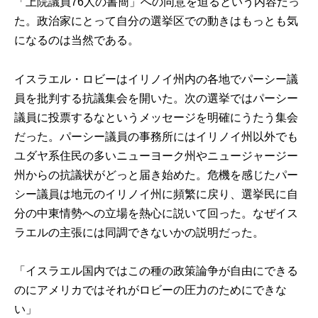
「上院議員76人の書簡」への同意を迫るという内容だっ
た。政治家にとって自分の選挙区での動きはもっとも気
になるのは当然である。
イスラエル・ロビーはイリノイ州内の各地でパーシー議
員を批判する抗議集会を開いた。次の選挙ではパーシー
議員に投票するなというメッセージを明確にうたう集会
だった。パーシー議員の事務所にはイリノイ州以外でも
ユダヤ系住民の多いニューヨーク州やニュージャージー
州からの抗議状がどっと届き始めた。危機を感じたパー
シー議員は地元のイリノイ州に頻繁に戻り、選挙民に自
分の中東情勢への立場を熱心に説いて回った。なぜイス
ラエルの主張には同調できないかの説明だった。
「イスラエル国内ではこの種の政策論争が自由にできる
のにアメリカではそれがロビーの圧力のためにできな
い」