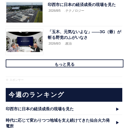
印西市に日本の経済成長の現場を見た
2026/8/5
.テクノロジー
「玉木、元気ないよな」――3G（爺）が
斬る野党のふがいなさ
2026/8/3
.政治
もっと見る
※ スポンサー
今週のランキング
印西市に日本の経済成長の現場を見た
時代に応じて変わりつつ地域を支え続けてきた仙台火力発
電所