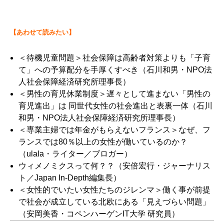
【あわせて読みたい】
＜待機児童問題＞社会保障は高齢者対策よりも「子育
て」への予算配分を手厚くすべき
（石川和男・NPO法
人社会保障経済研究所理事長）
＜男性の育児休業制度＞遅々として進まない「男性の
育児進出」は 同世代女性の社会進出と表裏一体
（石川
和男・NPO法人社会保障経済研究所理事長）
＜専業主婦では年金がもらえないフランス＞なぜ、フ
ランスでは80％以上の女性が働いているのか？
（ulala・ライター／ブロガー）
ウィメノミクスって何？？
（安倍宏行・ジャーナリス
ト／Japan In-Depth編集長）
＜女性的でいたい女性たちのジレンマ＞働く事が前提
で社会が成立している北欧にある「見えづらい問題」
（安岡美香・コペンハーゲンIT大学 研究員）