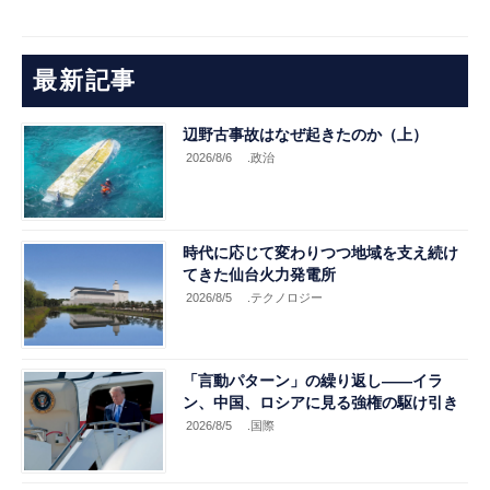
最新記事
辺野古事故はなぜ起きたのか（上）
2026/8/6
.政治
時代に応じて変わりつつ地域を支え続け
てきた仙台火力発電所
2026/8/5
.テクノロジー
「言動パターン」の繰り返し――イラ
ン、中国、ロシアに見る強権の駆け引き
2026/8/5
.国際