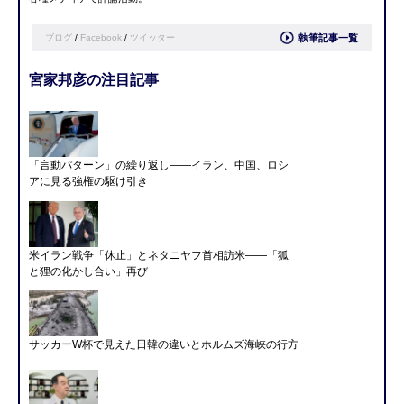
ブログ
/
Facebook
/
ツイッター
執筆記事一覧
宮家邦彦の注目記事
「言動パターン」の繰り返し――イラン、中国、ロシ
アに見る強権の駆け引き
米イラン戦争「休止」とネタニヤフ首相訪米――「狐
と狸の化かし合い」再び
サッカーW杯で見えた日韓の違いとホルムズ海峡の行方