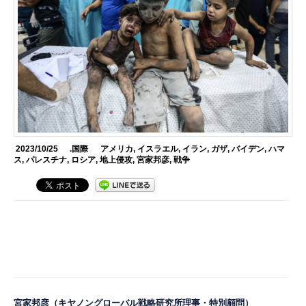
2023/10/25
.国際
アメリカ
,
イスラエル
,
イラン
,
ガザ
,
バイデン
,
ハマ
ス
,
パレスチナ
,
ロシア
,
地上侵攻
,
宮家邦彦
,
戦争
宮家邦彦（キヤノングローバル戦略研究所理事・特別顧問）