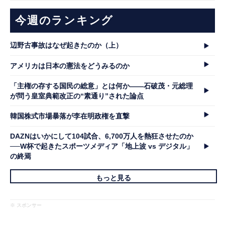
今週のランキング
辺野古事故はなぜ起きたのか（上）
アメリカは日本の憲法をどうみるのか
「主権の存する国民の総意」とは何か――石破茂・元総理
が問う皇室典範改正の“素通り”された論点
韓国株式市場暴落が李在明政権を直撃
DAZNはいかにして104試合、6,700万人を熱狂させたのか
──W杯で起きたスポーツメディア「地上波 vs デジタル」
の終焉
もっと見る
※ スポンサー