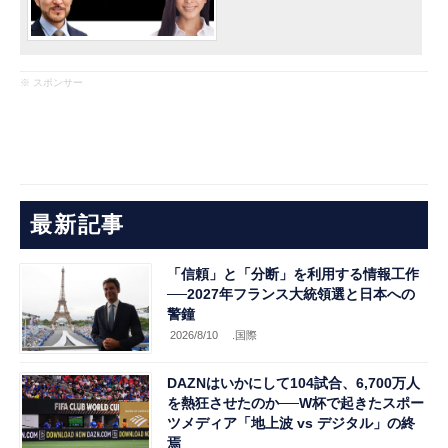
※ スポンサー
最新記事
「信頼」と「分断」を利用する情報工作
──2027年フランス大統領選と日本への
警鐘
2026/8/10
.国際
DAZNはいかにして104試合、6,700万人
を熱狂させたのか──W杯で起きたスポー
ツメディア「地上波 vs デジタル」の終
焉