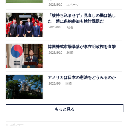
2026/8/10
スポーツ
「核持ち込ませず」見直しの機は熟し
た 禁止条約参加も検討課題だ
2026/8/10
.社会
韓国株式市場暴落が李在明政権を直撃
2026/8/10
.国際
アメリカは日本の憲法をどうみるのか
2026/8/8
.国際
もっと見る
※ スポンサー