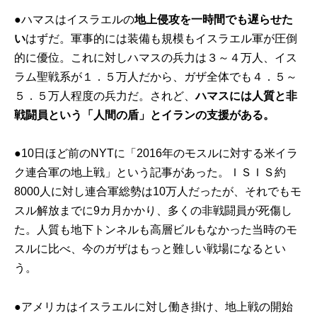
●ハマスはイスラエルの
地上侵攻を一時間でも遅らせた
い
はずだ。軍事的には装備も規模もイスラエル軍が圧倒
的に優位。これに対しハマスの兵力は３～４万人、イス
ラム聖戦系が１．５万人だから、ガザ全体でも４．５～
５．５万人程度の兵力だ。されど、
ハマスには人質と非
戦闘員という「人間の盾」とイランの支援がある。
●10日ほど前のNYTに「2016年のモスルに対する米イラ
ク連合軍の地上戦」という記事があった。ＩＳＩＳ約
8000人に対し連合軍総勢は10万人だったが、それでもモ
スル解放までに9カ月かかり、多くの非戦闘員が死傷し
た。人質も地下トンネルも高層ビルもなかった当時のモ
スルに比べ、今のガザはもっと難しい戦場になるとい
う。
●アメリカはイスラエルに対し働き掛け、地上戦の開始