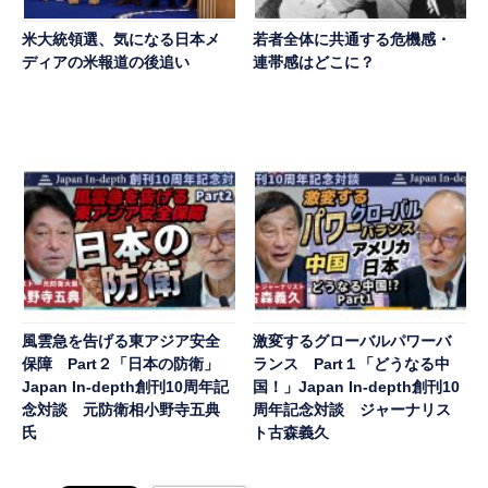
米大統領選、気になる日本メ
若者全体に共通する危機感・
ディアの米報道の後追い
連帯感はどこに？
風雲急を告げる東アジア安全
激変するグローバルパワーバ
保障 Part２「日本の防衛」
ランス Part１「どうなる中
Japan In-depth創刊10周年記
国！」Japan In-depth創刊10
念対談 元防衛相小野寺五典
周年記念対談 ジャーナリス
氏
ト古森義久