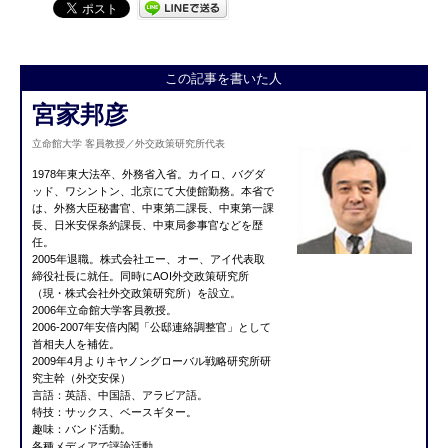
この記事を書いた人
宮家邦彦
立命館大学 客員教授／外交政策研究所代表
1978年東大法卒、外務省入省。カイロ、バグダ
ッド、ワシントン、北京にて大使館勤務。本省で
は、外務大臣秘書官、中東第二課長、中東第一課
長、日米安保条約課長、中東局参事官などを歴
任。
2005年退職。株式会社エー、オー、アイ代表取
締役社長に就任。同時にAOI外交政策研究所
（現・株式会社外交政策研究所）を設立。
2006年立命館大学客員教授。
2006-2007年安倍内閣「公邸連絡調整官」として
首相夫人を補佐。
2009年4月よりキヤノングローバル戦略研究所研
究主幹（外交安保）
言語：英語、中国語、アラビア語。
特技：サックス、ベースギター。
趣味：バンド活動。
各種メディアで評論活動。