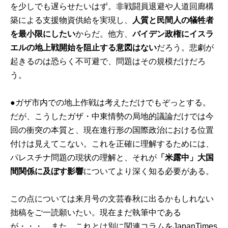
を少しでも遅らせたいはず。非戦闘員退避や人道回廊構
築による支援物資供給を実現し、
人質と民間人の犠牲者
を最小限にしたい
からだ。他方、
バイデン政権にイスラ
エルの地上戦開始を阻止する意図はない
だろう。悲劇が
起きるのは恐らく不可避で、問題はその規模だけだろ
う。
●ガザ市内での地上作戦は考えただけでもぞっとする。
だが、こうしたガザ・中東情勢の局地的議論だけでは今
回の衝突の本質と、現在進行形の国際政治における位置
付けは見えてこない。これを正確に理解するためには、
パレスチナ問題の現状の理解と、それが
「米露中」大国
間関係に及ぼす影響
についてより深く知る必要がある。
この点については来月号の文芸春秋に出るかもしれない
拙稿をご一読願いたい。現在まだ執筆中である
が・・・。また、これとは別に関連コラムをJapanTimes