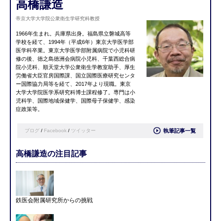
高橋謙造
帝京大学大学院公衆衛生学研究科教授
1966年生まれ。兵庫県出身。福島県立磐城高等
学校を経て、1994年（平成6年）東京大学医学部
医学科卒業。東京大学医学部附属病院で小児科研
修の後、徳之島徳洲会病院小児科、千葉西総合病
院小児科、順天堂大学公衆衛生学教室助手、厚生
労働省大臣官房国際課、国立国際医療研究センタ
ー国際協力局等を経て、2017年より現職。東京
大学大学院医学系研究科博士課程修了。専門は小
児科学、国際地域保健学、国際母子保健学、感染
症政策等。
ブログ
/
Facebook
/
ツイッター
執筆記事一覧
高橋謙造の注目記事
鉄医会附属研究所からの挑戦