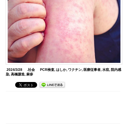
2024/3/28
.社会
PCR検査
,
はしか
,
ワクチン
,
医療従事者
,
水痘
,
院内感
染
,
高橋謙造
,
麻疹