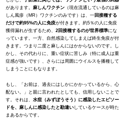
があります。
麻しんワクチン
（現在流通しているのは麻
しん風疹（MR）ワクチンのみです）は、一
回接種する
だけで約95%の人に免疫
が付きます。約5％の人に免疫
獲得漏れが生ずるため、
2回接種するのが世界標準
にな
っています。一方、自然感染してしまえば終生免疫が付
きます。つまり二度と麻しんにはかからないのです。し
かし、その代わりに、重い症状に苦しみ（特に成人は重
症感が強いです）、さらには周囲にウイルスを播種して
しまうことにもなります。
もし、「お前は、過去にはしかにかかっているから、心
配ない。」と親に言われたとしても、信用しないことで
す。それは、
水痘（みずぼうそう）に感染したエピソー
ドを、麻しんに感染したと勘違い
しているケースが時た
まあるからです。