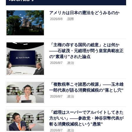
アメリカは日本の憲法をどうみるのか
2026/8/8
.国際
「主権の存する国民の総意」とは何か
――石破茂・元総理が問う皇室典範改正
の“素通り”された論点
2026/8/7
.政治
「複数税率こそ諸悪の根源」――玉木雄
一郎代表が語る消費税減税の”落とし穴”
2026/8/7
.政治
「総理はスーパーでアルバイトしてきた
方がいい」――参政党・神谷宗幣代表が
斬る消費税減税という”愚策”
2026/8/7
.政治