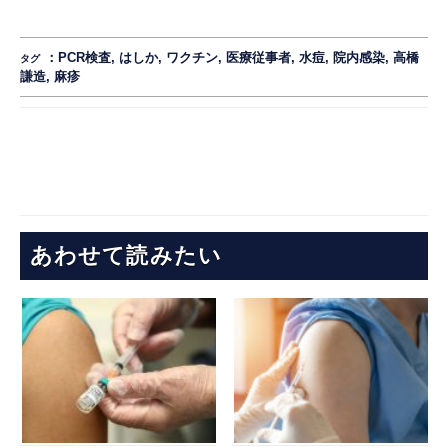
：
PCR検査
,
はしか
,
ワクチン
,
医療従事者
,
水痘
,
院内感染
,
高橋
タグ
謙造
,
麻疹
あわせて読みたい