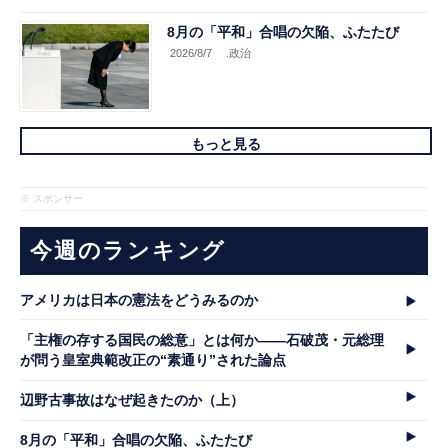
8月の「平和」合唱の欠陥、ふたたび
2026/8/7
.政治
もっと見る
※ スポンサー
今週のランキング
アメリカは日本の憲法をどうみるのか
「主権の存する国民の総意」とは何か――石破茂・元総理
が問う皇室典範改正の“素通り”された論点
辺野古事故はなぜ起きたのか（上）
8月の「平和」合唱の欠陥、ふたたび