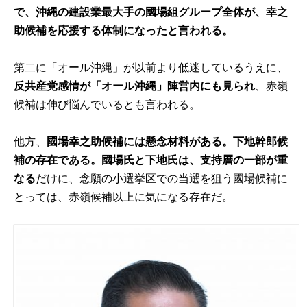
で、沖縄の建設業最大手の國場組グループ全体が、幸之
助候補を応援する体制になったと言われる。
第二に「オール沖縄」が以前より低迷しているうえに、
反共産党感情が「オール沖縄」陣営内にも見られ
、赤嶺
候補は伸び悩んでいるとも言われる。
他方、
國場幸之助候補には懸念材料がある。下地幹郎候
補の存在である。國場氏と下地氏は、支持層の一部が重
なる
だけに、念願の小選挙区での当選を狙う國場候補に
とっては、赤嶺候補以上に気になる存在だ。