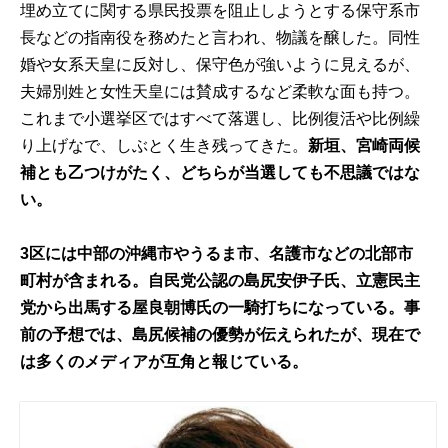
埋め立てに関する県民投票を阻止しようとする保守系市
長などの指南役を務めたと言われ、物議を醸した。同性
婚や女系天皇に反対し、保守色が強いように見えるが、
夫婦別姓と女性天皇には賛成するなど柔軟な面も持つ。
これまで小選挙区ではすべて落選し、比例復活や比例繰
り上げなで、しぶとく生き残ってきた。
新垣、宮崎両候
補とも乙つけがたく、どちらが当選しても不思議ではな
い。
3区には中部の沖縄市やうるま市、名護市などの北部市
町村が含まれる。自民党公認の島尻安伊子氏、立憲民主
党から出馬する屋良朝博氏の一騎打ちになっている。事
前の予想では、島尻候補の優勢が伝えられたが、現在で
は多くのメディアが互角と報じている。