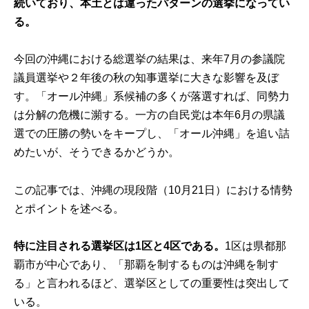
続いており、本土とは違ったパターンの選挙になってい
る。
今回の沖縄における総選挙の結果は、来年7月の参議院
議員選挙や２年後の秋の知事選挙に大きな影響を及ぼ
す。「オール沖縄」系候補の多くが落選すれば、同勢力
は分解の危機に瀕する。一方の自民党は本年6月の県議
選での圧勝の勢いをキープし、「オール沖縄」を追い詰
めたいが、そうできるかどうか。
この記事では、沖縄の現段階（10月21日）における情勢
とポイントを述べる。
特に注目される選挙区は1区と4区である。
1区は県都那
覇市が中心であり、「那覇を制するものは沖縄を制す
る」と言われるほど、選挙区としての重要性は突出して
いる。