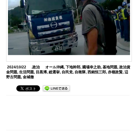
2024/10/22
.政治
オール沖縄
,
下地幹郎
,
國場幸之助
,
基地問題
,
政治資
金問題
,
生活問題
,
目黒博
,
総選挙
,
自民党
,
自衛隊
,
西銘恒三郎
,
赤嶺政賢
,
辺
野古問題
,
金城徹