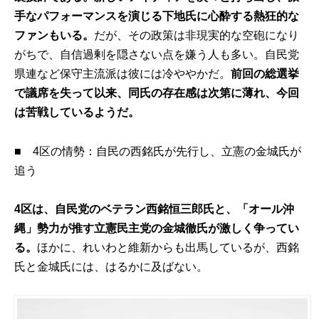
手なパフォーマンスを演じる下地氏に心酔する熱狂的な
ファンもいる。
だが、その政策は非現実的な空砲になり
がちで、自信過剰を隠さない点を嫌う人も多い。自民党
県連など保守主流派は彼には冷ややかだ。
前回の総選挙
で議席を失って以来、同氏の存在感は次第に薄れ、今回
は苦戦しているようだ。
■
4
区の情勢：自民の西銘氏が先行し、立憲の金城氏が
追う
4区は、自民党のベテラン西銘恒三郎氏と、「オール沖
縄」勢力が推す立憲民主党の金城徹氏が激しく争ってい
る。
ほかに、れいわと維新からも出馬しているが、西銘
氏と金城氏には、はるかに及ばない。