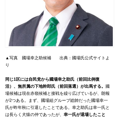
▲写真 國場幸之助候補 出典：
國場氏公式サイト
よ
り
同じ1区には自民党から國場幸之助氏（前回比例復
活）、無所属の下地幹郎氏（前回落選）が出馬する。
國
場候補は現在赤嶺候補と接戦を繰り広げているが、朗報
が2つある。まず、國場組グループ総帥だった國場幸一
氏が昨年秋に引退したことである。幸之助氏は幸一氏と
は長らく犬猿の仲であったが、
幸一氏が退場したこと