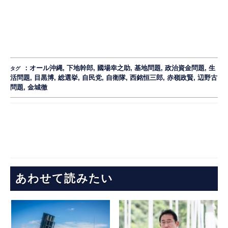
：
オール沖縄
,
下地幹郎
,
國場幸之助
,
基地問題
,
政治資金問題
,
生
タグ
活問題
,
目黒博
,
総選挙
,
自民党
,
自衛隊
,
西銘恒三郎
,
赤嶺政賢
,
辺野古
問題
,
金城徹
あわせて読みたい