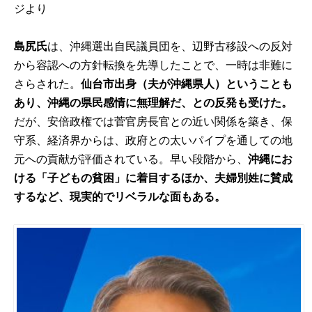
ジ
より
島尻氏
は、沖縄選出自民議員団を、辺野古移設への反対
から容認への方針転換を先導したことで、一時は非難に
さらされた。
仙台市出身（夫が沖縄県人）ということも
あり、沖縄の県民感情に無理解だ、との反発も受けた。
だが、安倍政権では
菅官房長官との近い関係を築き
、保
守系、経済界からは、政府との太いパイプを通しての地
元への貢献が評価されている。早い段階から、
沖縄にお
ける「子どもの貧困」に着目するほか、夫婦別姓に賛成
するなど、現実的でリベラルな面もある。