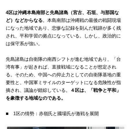
4区は沖縄本島南部と先島諸島（宮古、石垣、与那国な
ど）などからなる
。
本島南部は沖縄戦の最後の戦闘現場
になった地域であり、悲惨な記録を刻んだ戦跡が多く残
され、平和学習の拠点になっている。しかし、政治的に
は保守系が強い。
先島諸島は自衛隊の南西シフトが進む地域であり、「台
湾有事」が起きれば、直接戦域になることが想定され
る。そのため、中国への抑止力としての自衛隊基地の重
要性と、中国軍ミサイルのターゲットになる危険性が指
摘され、議論が錯綜している。
４区は、「戦争と平和」
を象徴する地域なのである。
■
1
区の情勢：赤嶺氏と國場氏が激戦を展開