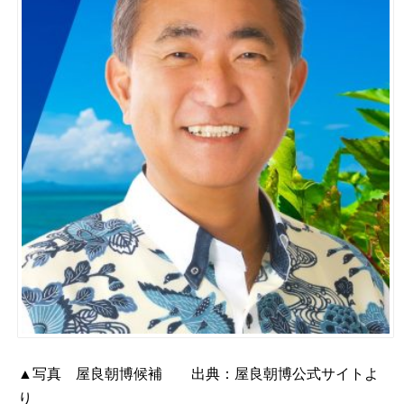
▲写真 屋良朝博候補 出典：
屋良朝博公式サイト
よ
り