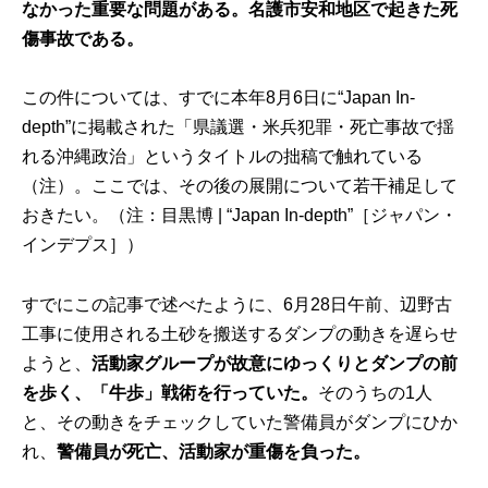
なかった重要な問題がある。名護市安和地区で起きた死
傷事故である。
この件については、すでに本年8月6日に“Japan In-
depth”に掲載された「県議選・米兵犯罪・死亡事故で揺
れる沖縄政治」というタイトルの拙稿で触れている
（注）。ここでは、その後の展開について若干補足して
おきたい。（注：
目黒博 | “Japan In-depth”［ジャパン・
インデプス］
）
すでにこの記事で述べたように、6月28日午前、辺野古
工事に使用される土砂を搬送するダンプの動きを遅らせ
ようと、
活動家グループが故意にゆっくりとダンプの前
を歩く、「牛歩」戦術を行っていた。
そのうちの1人
と、その動きをチェックしていた警備員がダンプにひか
れ、
警備員が死亡、活動家が重傷を負った。