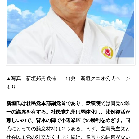
▲写真 新垣邦男候補 出典：
新垣クニオ公式ページ
より
新垣氏は社民党本部副党首であり、衆議院では同党の唯
一の議席を有する。社民党九州は弱体化し、比例復活が
難しいので、背水の陣で小選挙区での勝利をめざす。
同
氏にとっての懸念材料は２つある。まず、立憲民主党と
社会民主党の対立がくすぶり続け、陣営内の結束がない