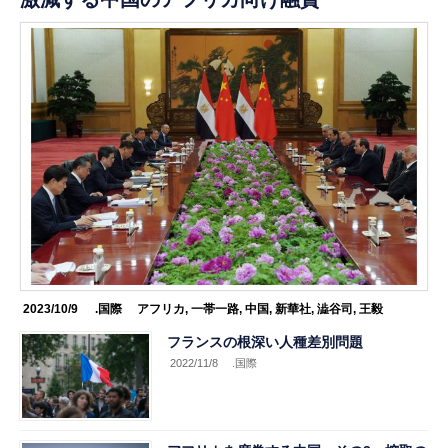
2023/10/9
.国際
アフリカ
,
一帯一路
,
中国
,
新華社
,
澁谷司
,
王毅
フランスの根深い人種差別問題
2022/11/8
.国際