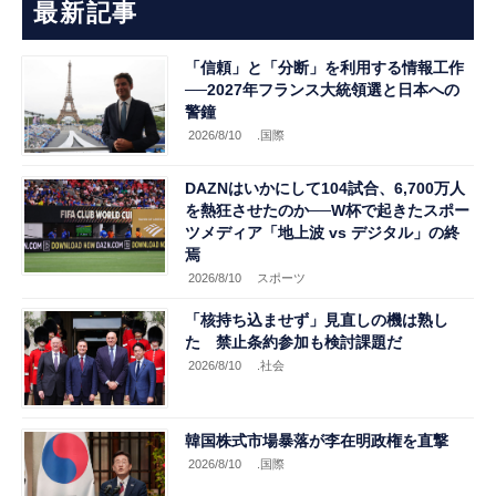
最新記事
「信頼」と「分断」を利用する情報工作
──2027年フランス大統領選と日本への
警鐘
2026/8/10
.国際
DAZNはいかにして104試合、6,700万人
を熱狂させたのか──W杯で起きたスポー
ツメディア「地上波 vs デジタル」の終
焉
2026/8/10
スポーツ
「核持ち込ませず」見直しの機は熟し
た 禁止条約参加も検討課題だ
2026/8/10
.社会
韓国株式市場暴落が李在明政権を直撃
2026/8/10
.国際