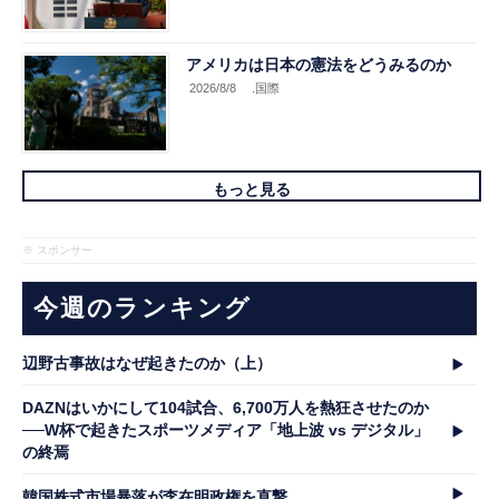
アメリカは日本の憲法をどうみるのか
2026/8/8
.国際
もっと見る
※ スポンサー
今週のランキング
辺野古事故はなぜ起きたのか（上）
DAZNはいかにして104試合、6,700万人を熱狂させたのか
──W杯で起きたスポーツメディア「地上波 vs デジタル」
の終焉
韓国株式市場暴落が李在明政権を直撃