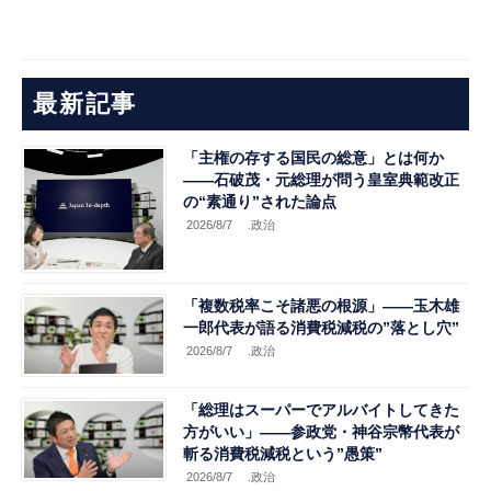
最新記事
「主権の存する国民の総意」とは何か
――石破茂・元総理が問う皇室典範改正
の“素通り”された論点
2026/8/7
.政治
「複数税率こそ諸悪の根源」――玉木雄
一郎代表が語る消費税減税の”落とし穴”
2026/8/7
.政治
「総理はスーパーでアルバイトしてきた
方がいい」――参政党・神谷宗幣代表が
斬る消費税減税という”愚策”
2026/8/7
.政治