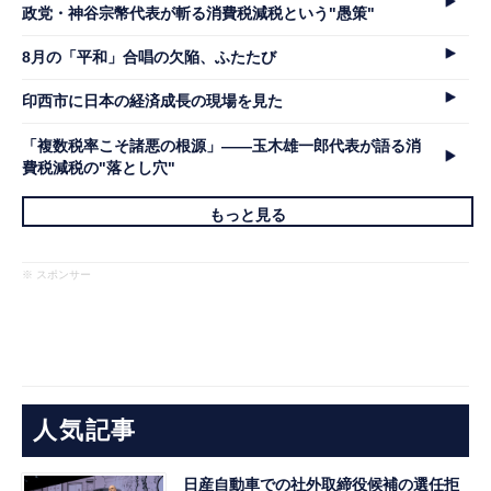
政党・神谷宗幣代表が斬る消費税減税という"愚策"
8月の「平和」合唱の欠陥、ふたたび
印西市に日本の経済成長の現場を見た
「複数税率こそ諸悪の根源」――玉木雄一郎代表が語る消
費税減税の"落とし穴"
もっと見る
※ スポンサー
人気記事
日産自動車での社外取締役候補の選任拒