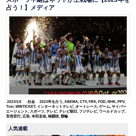
占う！】メディア
2023/1/2
.社会
2023年を占う
,
ABEMA
,
CTV
,
FIFA
,
FOD
,
NHK
,
PPV
,
Tver
,
WINTICKET
,
インターネットテレビ
,
オートレース
,
ゲーム
,
サイバー
エージェント
,
スポーツ
,
テレビ
,
テレビ朝日
,
フジテレビ
,
ワールドカップ
,
安倍宏行
,
広告
,
本田圭佑
,
格闘技
,
競輪
人気連載